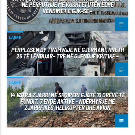
NË PËRPUTHJE ME KUSHTETUTËN EDHE
VENDIMET E GJK-SË –
LAJME
PËRPLASEN DY TRAMVAJE NË GJERMANI, RRETH
25 TË LËNDUAR– TRE NË GJENDJE KRITIKE –
LAJME
14 VATRA ZJARRI NË SHQIPËRI GJATË 10 ORËVE TË
FUNDIT, 7 ENDE AKTIVE – NDËRHYRJE ME
ZJARRFIKËS, HELIKOPTER DHE AVION