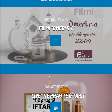
PARA KËTI POSTIMI
FILMI “OMERI R.A”
PAS KËTI POSTIMI
“LIVE” NË PRAG TË IFTARIT