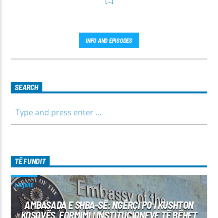
[...]
INFO AND EPISODES
SEARCH
TË FUNDIT
LAJME
AMBASADA E SHBA-SË: NGËRÇI PO I KUSHTON
KOSOVËS, FORMIMI I INSTITUCIONEVE TË BËHET