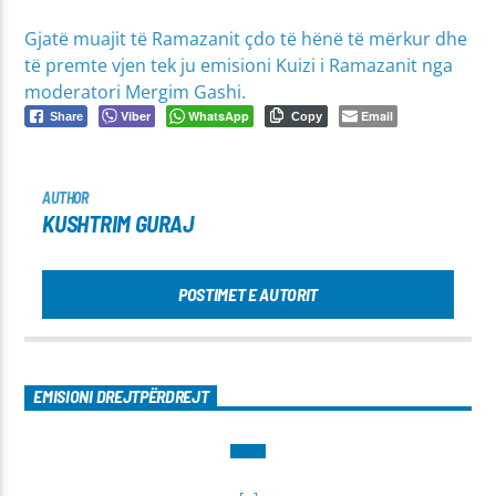
Gjatë muajit të Ramazanit çdo të hënë të mërkur dhe
të premte vjen tek ju emisioni Kuizi i Ramazanit nga
moderatori Mergim Gashi.
Viber
WhatsApp
Email
Share
Copy
AUTHOR
KUSHTRIM GURAJ
POSTIMET E AUTORIT
EMISIONI DREJTPËRDREJT