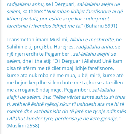
radijallahu anhu,
se i Dërguari,
sal-lallahu alejhi ue
selem,
ka thënë: “
Nuk mban lidhjet farefisnore ai që
kthen (vizitat), por është ai që kur i ndërpritet
farefisnia i rivendos lidhjet me ta
.” (Buhariu 5991)
Transmeton imam Muslimi,
Allahu e mëshiroftë,
në
Sahihin e tij prej Ebu Hurejres,
radijallahu anhu,
se
një njeri erdhi te Pejgamberi,
sal-lallahu alejhi ue
selem,
dhe i tha atij: “O i Dërguar i Allahut! Unë kam
disa të afërm me të cilët mbaj lidhje farefisnore,
kurse ata nuk mbajnë me mua, u bëj mirë, kurse atë
më bëjnë keq dhe sillem butë me ta, kurse ata sillen
me arrogancë ndaj meje. Pejgamberi
, sal-lallahu
alejhi ue selem,
tha:
“Nëse vërtet është ashtu s’i thua
ti, atëherë është njësoj sikur t’i ushqesh ata me hi të
nxehtë dhe vazhdimisht do të jetë me ty një ndihmës
i Allahut kundër tyre, përderisa je në këtë gjendje.”
(Muslimi 2558)