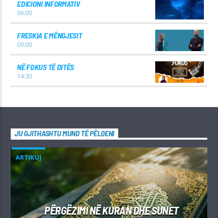
EDICIONI INFORMATIV
06:00
FRESKIA E MËNGJESIT
09:00
NË FOKUS TË DITËS
14:30
JU GJITHASHTU MUND TË PËLQENI
ARTIKUJ
PËRGËZIMI NË KURAN DHE SUNET