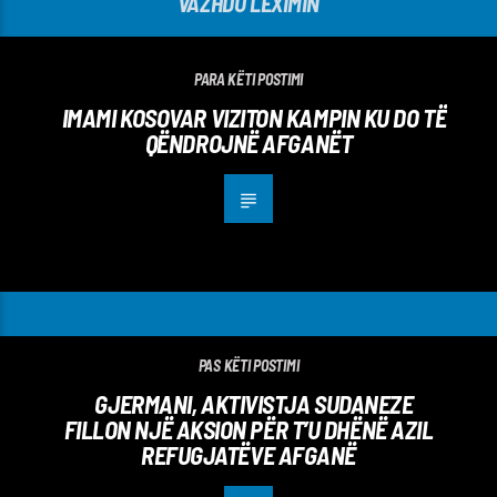
VAZHDO LEXIMIN
PARA KËTI POSTIMI
IMAMI KOSOVAR VIZITON KAMPIN KU DO TË
QËNDROJNË AFGANËT
PAS KËTI POSTIMI
GJERMANI, AKTIVISTJA SUDANEZE
FILLON NJË AKSION PËR T’U DHËNË AZIL
REFUGJATËVE AFGANË