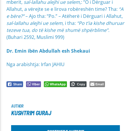
mberit,
sal-lallahu alejhi ue selem,
: “O i Dërguar i
Allahut, a vërejte se e lirova robëreshën time? Tha:
“A
e bëre?”
– Ajo tha: “Po.” – Atëherë i Dërguari i Allahut,
sal-lallahu alejhi ue selem,
i tha:
“Po t’ia kishe dhuruar
tezeve tua, do të kishe më shumë shpërblime”.
(Buhari 2592, Muslimi 999)
Dr. Emin
ibën Abdullah esh Shekaui
Nga arabishtja: Irfan JAHIU
Viber
WhatsApp
Email
Share
Copy
AUTHOR
KUSHTRIM GURAJ