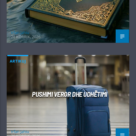
Irfan Jahiu
28 KORRIK, 2026
ARTIKUJ
PUSHIMI VEROR DHE UDHËTIMI
Irfan Jahiu
20 KORRIK, 2026