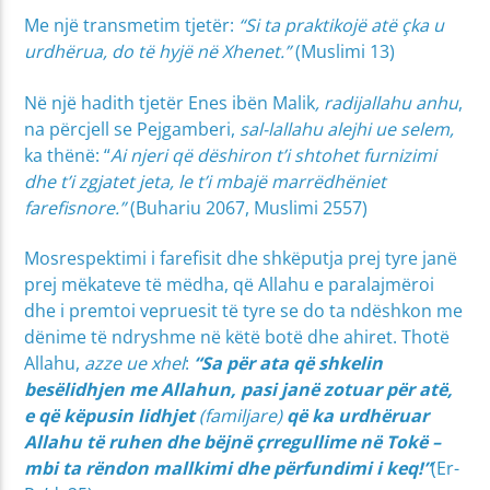
Me një transmetim tjetër:
“Si ta praktikojë atë çka u
urdhërua, do të hyjë në Xhenet.”
(Muslimi 13)
Në një hadith tjetër Enes ibën Malik
, radijallahu anhu
,
na përcjell se Pejgamberi,
sal-lallahu alejhi ue selem,
ka thënë: “
Ai njeri që dëshiron t’i shtohet furnizimi
dhe t’i zgjatet jeta, le t’i mbajë marrëdhëniet
farefisnore.”
(Buhariu 2067, Muslimi 2557)
Mosrespektimi i farefisit dhe shkëputja prej tyre janë
prej mëkateve të mëdha, që Allahu e paralajmëroi
dhe i premtoi vepruesit të tyre se do ta ndëshkon me
dënime të ndryshme në këtë botë dhe ahiret. Thotë
Allahu,
azze ue xhel
:
“Sa për ata që shkelin
besëlidhjen me Allahun, pasi janë zotuar për atë,
e që këpusin lidhjet
(familjare)
që ka urdhëruar
Allahu të ruhen dhe bëjnë çrregullime në Tokë –
mbi ta rëndon mallkimi dhe përfundimi i keq!”
(Er-