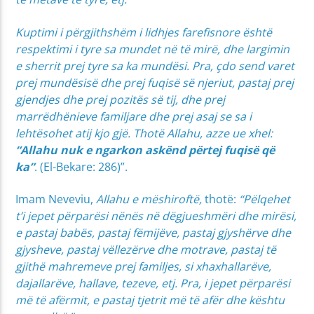
Kuptimi i përgjithshëm i lidhjes farefisnore është
respektimi i tyre sa mundet në të mirë, dhe largimin
e sherrit prej tyre sa ka mundësi. Pra, çdo send varet
prej mundësisë dhe prej fuqisë së njeriut, pastaj prej
gjendjes dhe prej pozitës së tij, dhe prej
marrëdhënieve familjare dhe prej asaj se sa i
lehtësohet atij kjo gjë. Thotë Allahu, azze ue xhel:
“Allahu nuk e ngarkon askënd përtej fuqisë që
ka”
. (El-Bekare: 286)”.
Imam Neveviu,
Allahu e mëshiroftë,
thotë:
“Pëlqehet
t’i jepet përparësi nënës në dëgjueshmëri dhe mirësi,
e pastaj babës, pastaj fëmijëve, pastaj gjyshërve dhe
gjysheve, pastaj vëllezërve dhe motrave, pastaj të
gjithë mahremeve prej familjes, si xhaxhallarëve,
dajallarëve, hallave, tezeve, etj. Pra, i jepet përparësi
më të afërmit, e pastaj tjetrit më të afër dhe kështu