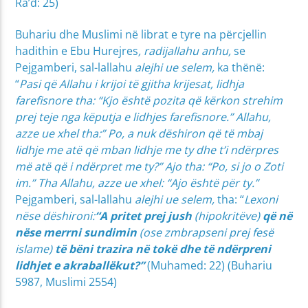
Ra’d: 25)
Buhariu dhe Muslimi në librat e tyre na përcjellin
hadithin e Ebu Hurejres
, radijallahu anhu,
se
Pejgamberi, sal-lallahu
alejhi ue selem,
ka thënë:
“
Pasi që Allahu i krijoi të gjitha krijesat, lidhja
farefisnore tha: “Kjo është pozita që kërkon strehim
prej teje nga këputja e lidhjes farefisnore.” Allahu,
azze ue xhel tha:” Po, a nuk dëshiron që të mbaj
lidhje me atë që mban lidhje me ty dhe t’i ndërpres
më atë që i ndërpret me ty?” Ajo tha: “Po, si jo o Zoti
im.” Tha Allahu, azze ue xhel: “Ajo është për ty.”
Pejgamberi, sal-lallahu
alejhi ue selem,
tha: “
Lexoni
nëse dëshironi:
“A pritet prej jush
(hipokritëve)
që në
nëse merrni sundimin
(ose zmbrapseni prej fesë
islame)
të bëni trazira në tokë dhe të ndërpreni
lidhjet e akraballëkut?”
(Muhamed: 22) (Buhariu
5987, Muslimi 2554)