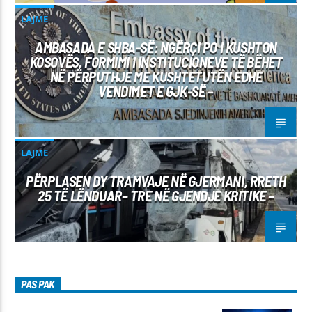
LAJME
AMBASADA E SHBA-SË: NGËRÇI PO I KUSHTON
KOSOVËS, FORMIMI I INSTITUCIONEVE TË BËHET
NË PËRPUTHJE ME KUSHTETUTËN EDHE
VENDIMET E GJK-SË –
LAJME
PËRPLASEN DY TRAMVAJE NË GJERMANI, RRETH
25 TË LËNDUAR– TRE NË GJENDJE KRITIKE –
PAS PAK