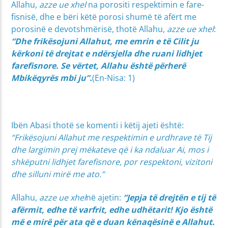
Allahu,
azze ue xhel
na porositi respektimin e fare­
fisnisë, dhe e bëri këtë porosi shumë të afërt me
porosinë e devotshmërisë, thotë Allahu,
azze ue xhel
:
“Dhe frikësojuni Allahut, me emrin e të Cilit ju
kërkoni të drejtat e ndërsjella dhe ruani lidhjet
farefisnore. Se vërtet, Allahu është përherë
Mbikëqyrës mbi ju”.
(En-Nisa: 1)
Ibën Abasi thotë se komenti i këtij ajeti është:
“Frikësojuni Allahut me respektimin e urdhrave të Tij
dhe largimin prej mëkateve që i ka ndaluar Ai, mos i
shkëputni lidhjet farefisnore, por respektoni, vizitoni
dhe silluni mirë me ato.”
Allahu,
azze ue xhel
në ajetin:
“Jepja të drejtën e tij të
afërmit, edhe të varfrit, edhe udhëtarit! Kjo është
më e mirë për ata që e duan kënaqësinë e Allahut.