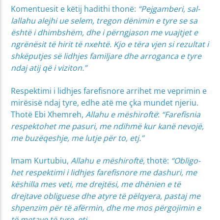
Komentuesit e këtij hadithi thonë:
“Pejgamberi, sal-
lallahu alejhi ue selem, tregon dënimin e tyre se sa
është i dhimbshëm, dhe i përngjason me vuajtjet e
ngrënësit të hirit të nxehtë. Kjo e tëra vjen si rezultat i
shkëputjes së lidhjes familjare dhe arroganca e tyre
ndaj atij që i viziton.”
Respektimi i lidhjes farefisnore arrihet me veprimin e
mirësisë ndaj tyre, edhe atë me çka mundet njeriu.
Thotë Ebi Xhemreh,
Allahu e mëshiroftë
:
“Farefisnia
respektohet me pasuri, me ndihmë kur kanë nevojë,
me buzëqeshje, me lutje për to, etj.”
Imam Kurtubiu,
Allahu e mëshiroftë,
thotë:
“Obli­go­
het respektimi i lidhjes farefisnore me dashuri, me
këshilla mes veti, me drejtësi, me dhënien e të
drejtave obliguese dhe atyre të pëlqyera, pastaj me
shpenzim për të afërmin, dhe me mos përgojimin e
të metave të tyre, etj.