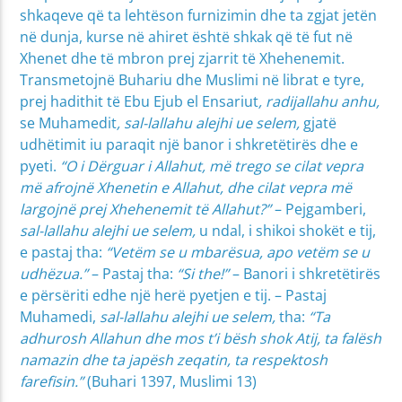
shkaqeve që ta lehtëson furnizimin dhe ta zgjat jetën
në dunja, kurse në ahiret është shkak që të fut në
Xhenet dhe të mbron prej zjarrit të Xhehenemit.
Transmetojnë Buhariu dhe Muslimi në librat e tyre,
prej hadithit të Ebu Ejub el Ensariut
, radijallahu anhu,
se Muhamedit
, sal-lallahu alejhi ue selem,
gjatë
udhëtimit iu paraqit një banor i shkretëtirës dhe e
pyeti.
“O i Dërguar i Allahut, më trego se cilat vepra
më afrojnë Xhenetin e Allahut, dhe cilat vepra më
largojnë prej Xhehenemit të Allahut?”
– Pejgamberi,
sal-lallahu alejhi ue selem,
u ndal, i shikoi shokët e tij,
e pastaj tha:
“Vetëm se u mbarësua, apo vetëm se u
udhëzua.”
– Pastaj tha:
“Si the!”
– Banori i shkretëtirës
e përsëriti edhe një herë pyetjen e tij. – Pastaj
Muhamedi,
sal-lallahu alejhi ue selem,
tha:
“Ta
adhurosh Allahun dhe mos t’i bësh shok Atij, ta falësh
namazin dhe ta japësh zeqatin, ta respektosh
farefisin.”
(Buhari 1397, Muslimi 13)