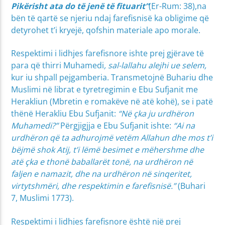
Pikërisht ata do të jenë të fituarit”
(Er-Rum: 38),na
bën të qartë se njeriu ndaj farefisnisë ka obligime që
detyrohet t’i kryejë, qofshin materiale apo morale.
Respektimi i lidhjes farefisnore ishte prej gjërave të
para që thirri Muhamedi
, sal-lallahu alejhi ue selem,
kur iu shpall pejgamberia. Transmetojnë Buhariu dhe
Muslimi në librat e tyretregimin e Ebu Sufjanit me
Herakliun (Mbretin e romakëve në atë kohë), se i patë
thënë Herakliu Ebu Sufjanit:
“Në çka ju urdhëron
Muhamedi?”
Përgjigjja e Ebu Sufjanit ishte:
“Ai na
urdhëron që ta adhurojmë vetëm Allahun dhe mos t’i
bëjmë shok Atij, t’i lëmë besimet e mëhershme dhe
atë çka e thonë baballarët tonë, na urdhëron në
faljen e namazit, dhe na urdhëron në sinqeritet,
virtytshmëri, dhe respektimin e farefisnisë.”
(Buhari
7, Muslimi 1773).
Respektimi i lidhjes farefisnore është një prej