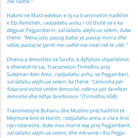
me radhë.”
Hakimi në Mustredekun e tij na transmeton hadi­thin
e Ebi Remtheh,
radijallahu anhu,
i cili thotë se e ka
dëgjuar Pejgamberin,
sal-lallahu alejhi ue selem,
duke
thënë:
“Nëna jote, pastaj babai yt, pastaj motra dhe
vëllai, pastaj të tjerët me radhë me nivel më të ulët.”
Dhënia e lëmoshës në farefis, e dyfishon shpër­blimin
e dhënësit të saj. Transmeton Tirmidhiu prej
Sulejman ibën Amir,
radijallahu anhu,
se Pejgamberi,
sal-lallahu alejhi ue selem,
ka thënë:
“Lëmosha për
fukaranë është vetëm lëmoshë, ndërsa për farefisin
lëmoshë dhe lidhje farefisnore.”
(Tirmidhiu 658)
Transmetojnë Buhariu dhe Muslimi prej hadithit të
Mejmune bint el Harith,
radijallahu anha,
e cila e liroi
një robëreshë, duke mos marrë leje prej Pejgamberit,
sal-lallahu alejhi ue selem,
dhe më vonë i tha Pejga­