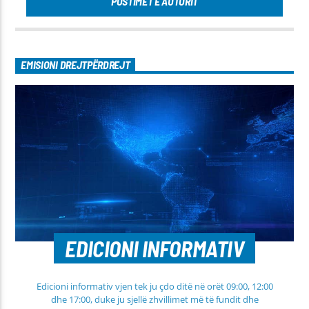
POSTIMET E AUTORIT
EMISIONI DREJTPËRDREJT
EDICIONI INFORMATIV
Edicioni informativ vjen tek ju çdo ditë në orët 09:00, 12:00
dhe 17:00, duke ju sjellë zhvillimet më të fundit dhe