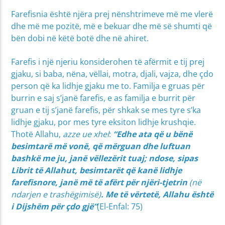
Farefisnia është njëra prej nënshtrimeve më me vlerë
dhe më me pozitë, më e bekuar dhe më së shumti që
bën dobi në këtë botë dhe në ahiret.
Farefis i një njeriu konsiderohen të afërmit e tij prej
gjaku, si baba, nëna, vëllai, motra, djali, vajza, dhe çdo
person që ka lidhje gjaku me to. Familja e gruas për
burrin e saj s’janë farefis, e as familja e burrit për
gruan e tij s’janë farefis, për shkak se mes tyre s’ka
lidhje gjaku, por mes tyre eksiton lidhje krushqie.
Thotë Allahu,
azze ue xhel
:
“
Edhe ata që u bënë
besimtarë më vonë, që mërguan dhe luftuan
bashkë me ju, janë vëllezërit tuaj; ndose, sipas
Librit të Allahut, besimtarët që kanë lidhje
farefisnore, janë më të afërt për njëri-tjetrin
(në
ndarjen e trashëgimisë)
. Me të vërtetë, Allahu është
i Dijshëm për çdo gjë
”
(El-Enfal: 75)