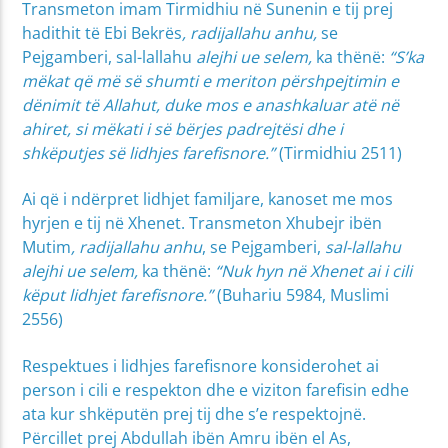
Transmeton imam Tirmidhiu në Sunenin e tij prej
hadithit të Ebi Bekrës
, radijallahu anhu,
se
Pejgamberi, sal-lallahu
alejhi ue selem,
ka thënë:
“
S’ka
mëkat që më së shumti e meriton përshpejtimin e
dënimit të Allahut, duke mos e anashkaluar atë në
ahiret, si mëkati i së bërjes padrejtësi dhe i
shkëputjes së lidhjes farefisnore.”
(Tir­midhiu 2511)
Ai që i ndërpret lidhjet familjare, kanoset me mos
hyrjen e tij në Xhenet. Transmeton Xhubejr ibën
Mutim
, radijallahu anhu
, se Pejgamberi,
sal-lallahu
alejhi ue selem,
ka thënë:
“Nuk hyn në Xhenet ai i cili
këput lidhjet farefisnore.”
(Buhariu 5984, Muslimi
2556)
Respektues i lidhjes farefisnore konsiderohet ai
person i cili e respekton dhe e viziton farefisin edhe
ata kur shkëputën prej tij dhe s’e respektojnë.
Përcillet prej Abdullah ibën Amru ibën el As,