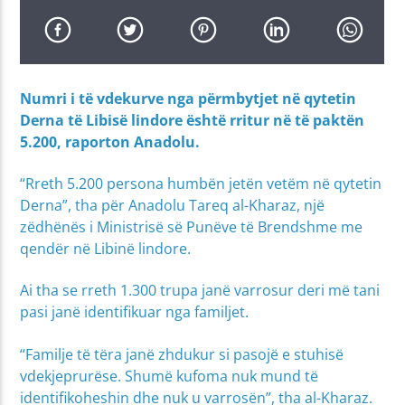
Numri i të vdekurve nga përmbytjet në qytetin
Derna të Libisë lindore është rritur në të paktën
5.200, raporton Anadolu.
“Rreth 5.200 persona humbën jetën vetëm në qytetin
Derna”, tha për Anadolu Tareq al-Kharaz, një
zëdhënës i Ministrisë së Punëve të Brendshme me
qendër në Libinë lindore.
Ai tha se rreth 1.300 trupa janë varrosur deri më tani
pasi janë identifikuar nga familjet.
“Familje të tëra janë zhdukur si pasojë e stuhisë
vdekjeprurëse. Shumë kufoma nuk mund të
identifikoheshin dhe nuk u varrosën”, tha al-Kharaz.