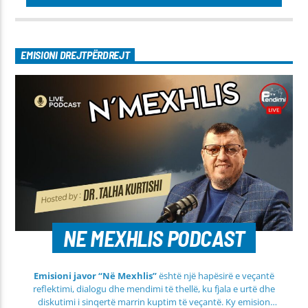
EMISIONI DREJTPËRDREJT
NE MEXHLIS PODCAST
Emisioni javor “Në Mexhlis”
është një hapësirë e veçantë
reflektimi, dialogu dhe mendimi të thellë, ku fjala e urtë dhe
diskutimi i sinqertë marrin kuptim të veçantë. Ky emision