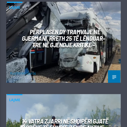
LAJME
PËRPLASEN DY TRAMVAJE NË
GJERMANI, RRETH 25 TË LËNDUAR–
TRE NË GJENDJE KRITIKE –
Kushtrim Guraj
7 GUSHT, 2026
LAJME
14 VATRA ZJARRI NË SHQIPËRI GJATË