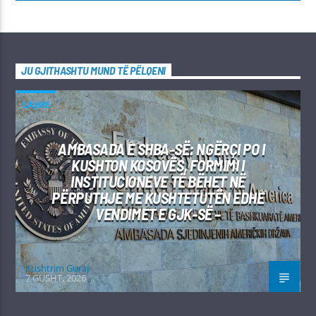
JU GJITHASHTU MUND TË PËLQENI
LAJME
AMBASADA E SHBA-SË: NGËRÇI PO I
KUSHTON KOSOVËS, FORMIMI I
INSTITUCIONEVE TË BËHET NË
PËRPUTHJE ME KUSHTETUTËN EDHE
VENDIMET E GJK-SË –
Kushtrim Guraj
7 GUSHT, 2026