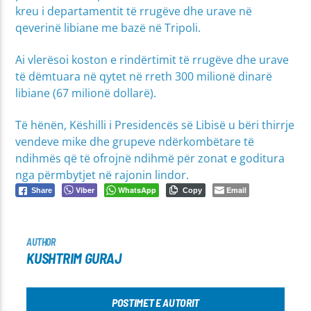
kreu i departamentit të rrugëve dhe urave në
qeverinë libiane me bazë në Tripoli.
Ai vlerësoi koston e rindërtimit të rrugëve dhe urave
të dëmtuara në qytet në rreth 300 milionë dinarë
libiane (67 milionë dollarë).
Të hënën, Këshilli i Presidencës së Libisë u bëri thirrje
vendeve mike dhe grupeve ndërkombëtare të
ndihmës që të ofrojnë ndihmë për zonat e goditura
nga përmbytjet në rajonin lindor.
Viber
WhatsApp
Email
Share
Copy
AUTHOR
KUSHTRIM GURAJ
POSTIMET E AUTORIT