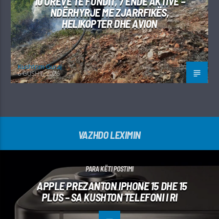
10 ORËVE TË FUNDIT, 7 ENDE AKTIVE –
NDËRHYRJE ME ZJARRFIKËS,
HELIKOPTER DHE AVION
Kushtrim Guraj
6 GUSHT, 2026
VAZHDO LEXIMIN
PARA KËTI POSTIMI
APPLE PREZANTON IPHONE 15 DHE 15
PLUS – SA KUSHTON TELEFONI I RI