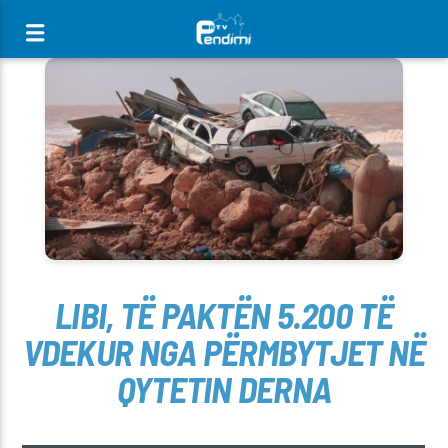
[There are no radio stations in the database]
LIBI, TË PAKTËN 5.200 TË
VDEKUR NGA PËRMBYTJET NË
QYTETIN DERNA