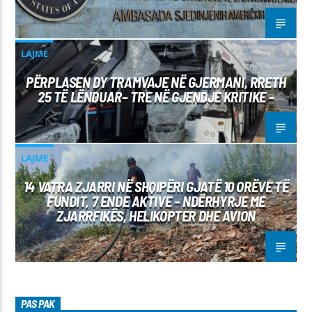
LAJME
PËRPLASEN DY TRAMVAJE NË GJERMANI, RRETH
25 TË LËNDUAR– TRE NË GJENDJE KRITIKE –
LAJME
14 VATRA ZJARRI NË SHQIPËRI GJATË 10 ORËVE TË
FUNDIT, 7 ENDE AKTIVE – NDËRHYRJE ME
ZJARRFIKËS, HELIKOPTER DHE AVION
PAS PAK