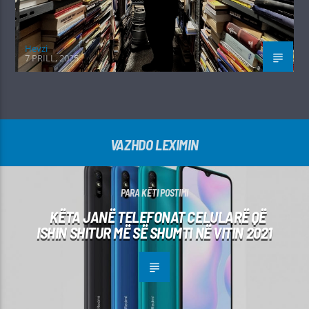
Hevzi
7 PRILL, 2025
VAZHDO LEXIMIN
PARA KËTI POSTIMI
KËTA JANË TELEFONAT CELULARË QË
ISHIN SHITUR MË SË SHUMTI NË VITIN 2021