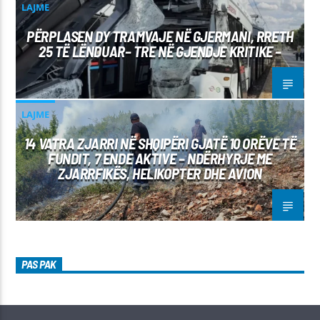
LAJME
PËRPLASEN DY TRAMVAJE NË GJERMANI, RRETH
25 TË LËNDUAR– TRE NË GJENDJE KRITIKE –
LAJME
14 VATRA ZJARRI NË SHQIPËRI GJATË 10 ORËVE TË
FUNDIT, 7 ENDE AKTIVE – NDËRHYRJE ME
ZJARRFIKËS, HELIKOPTER DHE AVION
PAS PAK