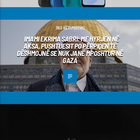
PAS KËTI POSTIMI
IMAMI EKRIMA SABRI: ME HYRJEN NË
AKSA, PUSHTUESIT PO PËRPIQEN TË
DËSHMOJNË SE NUK JANË MPOSHTUR NË
GAZA