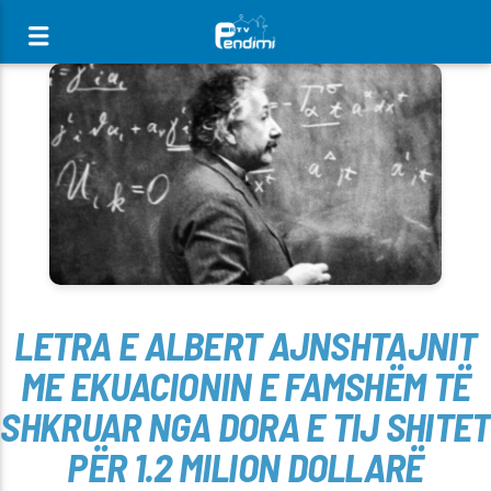
[There are no radio stations in the database]
LETRA E ALBERT AJNSHTAJNIT
ME EKUACIONIN E FAMSHËM TË
SHKRUAR NGA DORA E TIJ SHITET
PËR 1.2 MILION DOLLARË