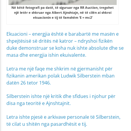
Në këtë fotografi pa datë, të siguruar nga RR Auction, tregohet
një letër e shkruar nga Albert Ajnshtajn, në të cilën ai shkroi
ekuacionin e tij të famshëm ‘E = mc2’
Ekuacioni – energjia është e barabartë me masën e
shpejtësisë së dritës në katror – ndryshoi fizikën
duke demonstruar se koha nuk ishte absolute dhe se
masa dhe energjia ishin ekuivalente.
Letra me një faqe me shkrim në gjermanisht për
fizikanin amerikan polak Ludwik Silberstein mban
datën 26 tetor 1946.
Silberstein ishte një kritik dhe sfidues i njohur për
disa nga teoritë e Ajnshtajnit.
Letra ishte pjesë e arkivave personale të Silberstein,
të cilat u shitën nga pasardhësit e tij.