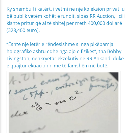
Ky shembull i katërt, i vetmi në një koleksion privat, u
bë publik vetëm kohët e fundit, sipas RR Auction, i cili
kishte pritur që ai të shitej për rreth 400,000 dollarë
(328,400 euro).
“Është një letër e rëndësishme si nga pikëpamja
holografike ashtu edhe nga ajo e fizikës”, tha Bobby
Livingston, nënkryetar ekzekutiv në RR Ankand, duke
e quajtur ekuacionin më të famshëm në botë.