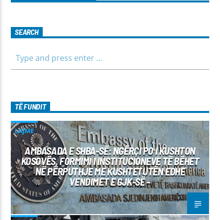
SEARCH
TË FUNDIT
LAJME
AMBASADA E SHBA-SË: NGËRÇI PO I KUSHTON
KOSOVËS, FORMIMI I INSTITUCIONEVE TË BËHET
NË PËRPUTHJE ME KUSHTETUTËN EDHE
VENDIMET E GJK-SË –