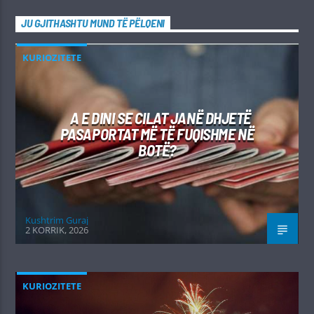
JU GJITHASHTU MUND TË PËLQENI
KURIOZITETE
A E DINI SE CILAT JANË DHJETË
PASAPORTAT MË TË FUQISHME NË
BOTË?
Kushtrim Guraj
2 KORRIK, 2026
KURIOZITETE