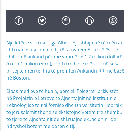
Një letër e shkruar nga Albert Ajnshtajn në të cilën ai
shkruan ekuacionin e tij të famshëm E = mc2 është
shitur në ankand për më shumë se 1.2 milion dollarë
(rreth 1 milion euro), rreth tre herë më shumë sesa
pritej të merrte, tha të premten Ankandi i RR me bazë
në Boston.
Sipas medieve të huaja, përcjell Telegrafi, arkivistët
në Projektin e Letrave të Ajnshtajnit në Institutin e
Teknologjisë të Kalifornisë dhe Universitetin Hebraik
të Jerusalemit thonë se ekzistojnë vetëm tre shembuj
të tjerë të Ajnshtajnit që shkruajnë ekuacionin “që
ndryshoi botën” me dorën e tij.