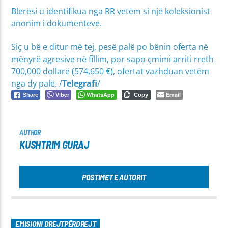
Blerësi u identifikua nga RR vetëm si një koleksionist
anonim i dokumenteve.
Siç u bë e ditur më tej, pesë palë po bënin oferta në
mënyrë agresive në fillim, por sapo çmimi arriti rreth
700,000 dollarë (574,650 €), ofertat vazhduan vetëm
nga dy palë. /
Telegrafi
/
Viber
WhatsApp
Email
Share
Copy
AUTHOR
KUSHTRIM GURAJ
POSTIMET E AUTORIT
EMISIONI DREJTPËRDREJT