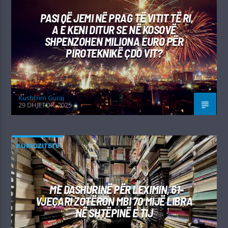
PASI QË JEMI NË PRAG TË VITIT TË RI,
A E KENI DITUR SE NË KOSOVË
SHPENZOHEN MILIONA EURO PËR
PIROTEKNIKË ÇDO VIT?
Kushtrim Guraj
29 DHJETOR, 2025
KURIOZITETE
ME DASHURINË PËR LEXIMIN, 61-
VJEÇARI ZOTËRON MBI 70 MIJË LIBRA
NË SHTËPINË E TIJ