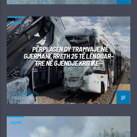
LAJME
PËRPLASEN DY TRAMVAJE NË
GJERMANI, RRETH 25 TË LËNDUAR–
TRE NË GJENDJE KRITIKE –
Kushtrim Guraj
7 GUSHT, 2026
LAJME