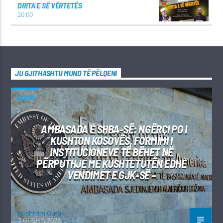
DRITA E SË VËRTETËS
20:00
JU GJITHASHTU MUND TË PËLQENI
LAJME
AMBASADA E SHBA-SË: NGËRÇI PO I
KUSHTON KOSOVËS, FORMIMI I
INSTITUCIONEVE TË BËHET NË
PËRPUTHJE ME KUSHTETUTËN EDHE
VENDIMET E GJK-SË –
Kushtrim Guraj
7 GUSHT, 2026