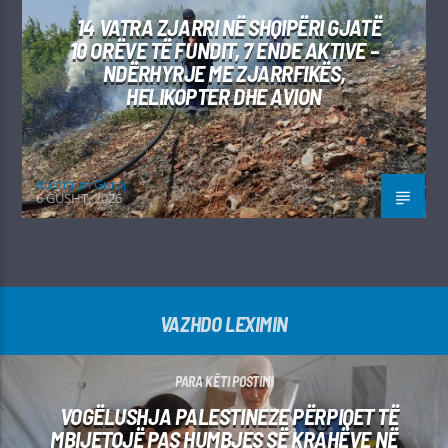
14 VATRA ZJARRI NË SHQIPËRI GJATË
10 ORËVE TË FUNDIT, 7 ENDE AKTIVE –
NDËRHYRJE ME ZJARRFIKËS,
HELIKOPTER DHE AVION
Kushtrim Guraj
6 GUSHT, 2026
VAZHDO LEXIMIN
PARA KËTI POSTIMI
VOGËLUSHJA PALESTINEZE PËRPIQET TË
MBIJETOJË PAS HUMBJES SË KRAHËVE NË