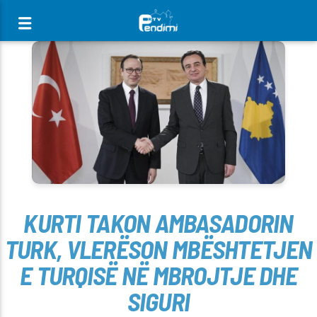
[There are no radio stations in the database]
KURTI TAKON AMBASADORIN
TURK, VLERËSON MBËSHTETJEN
E TURQISË NË MBROJTJE DHE
SIGURI