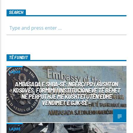
për tema të ndryshme, në një formë testimi për njohuritë që
kanë, por edhe përfitimin e njohurive të reja. Çdo të diel, ora
SEARCH
10:00-12:00 Moderatore: Luljeta Beqiri Kontakti: Viber: +383
45 471 848 SMS: Dërgo Mesazh
TË FUNDIT
LAJME
AMBASADA E SHBA-SË: NGËRÇI PO I KUSHTON
KOSOVËS, FORMIMI I INSTITUCIONEVE TË BËHET
NË PËRPUTHJE ME KUSHTETUTËN EDHE
VENDIMET E GJK-SË –
LAJME