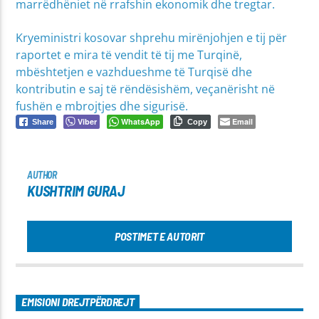
marrëdhëniet në rrafshin ekonomik dhe tregtar.
Kryeministri kosovar shprehu mirënjohjen e tij për
raportet e mira të vendit të tij me Turqinë,
mbështetjen e vazhdueshme të Turqisë dhe
kontributin e saj të rëndësishëm, veçanërisht në
fushën e mbrojtjes dhe sigurisë.
Viber
WhatsApp
Email
Share
Copy
AUTHOR
KUSHTRIM GURAJ
POSTIMET E AUTORIT
EMISIONI DREJTPËRDREJT