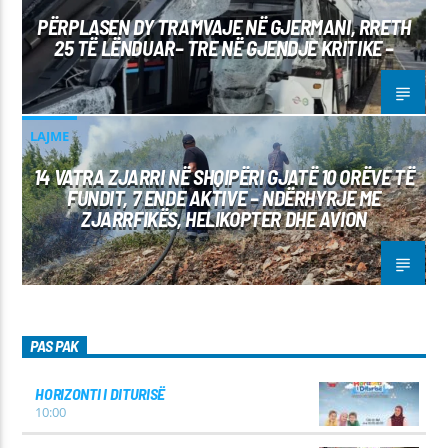
PËRPLASEN DY TRAMVAJE NË GJERMANI, RRETH
25 TË LËNDUAR– TRE NË GJENDJE KRITIKE –
LAJME
14 VATRA ZJARRI NË SHQIPËRI GJATË 10 ORËVE TË
FUNDIT, 7 ENDE AKTIVE – NDËRHYRJE ME
ZJARRFIKËS, HELIKOPTER DHE AVION
PAS PAK
HORIZONTI I DITURISË
10:00