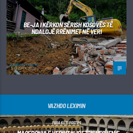
BE-JA I KËRKON SËRISH KOSOVËS TË
NDALOJË RRËNIMET NË VERI
Kushtrim Guraj
5 GUSHT, 2026
VAZHDO LEXIMIN
PARA KËTI POSTIMI
MAQEDONIA E VERIUT NJOFTON HEQJEN E