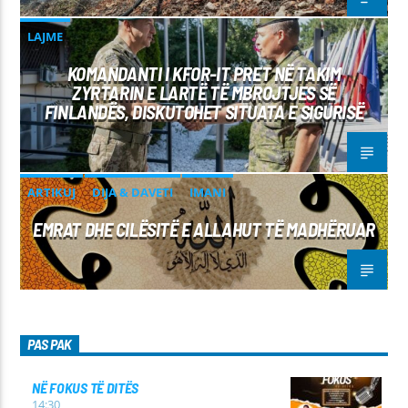
LAJME
KOMANDANTI I KFOR-IT PRET NË TAKIM
ZYRTARIN E LARTË TË MBROJTJES SË
FINLANDËS, DISKUTOHET SITUATA E SIGURISË
ARTIKUJ
DIJA & DAVETI
IMANI
EMRAT DHE CILËSITË E ALLAHUT TË MADHËRUAR
PAS PAK
NË FOKUS TË DITËS
14:30