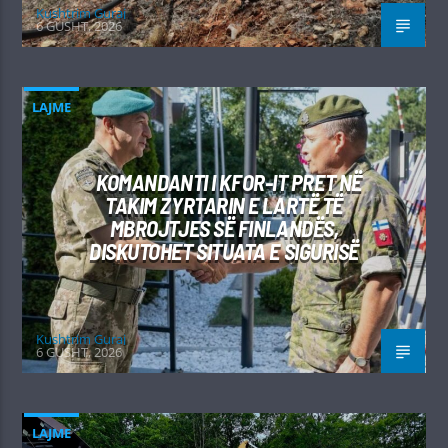
Kushtrim Guraj
6 GUSHT, 2026
LAJME
KOMANDANTI I KFOR-IT PRET NË
TAKIM ZYRTARIN E LARTË TË
MBROJTJES SË FINLANDËS,
DISKUTOHET SITUATA E SIGURISË
Kushtrim Guraj
6 GUSHT, 2026
LAJME