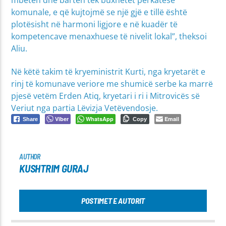
komunale, e që kujtojmë se një gjë e tillë është
plotësisht në harmoni ligjore e në kuadër të
kompetencave menaxhuese të nivelit lokal”, theksoi
Aliu.
Në këtë takim të kryeministrit Kurti, nga kryetarët e
rinj të komunave veriore me shumicë serbe ka marrë
pjesë vetëm Erden Atiq, kryetari i ri i Mitrovicës së
Veriut nga partia Lëvizja Vetëvendosje.
Viber
WhatsApp
Email
Share
Copy
AUTHOR
KUSHTRIM GURAJ
POSTIMET E AUTORIT