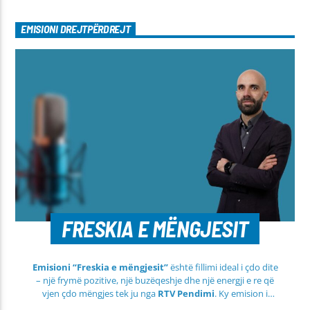
EMISIONI DREJTPËRDREJT
FRESKIA E MËNGJESIT
Emisioni “Freskia e mëngjesit”
është fillimi ideal i çdo dite
– një frymë pozitive, një buzëqeshje dhe një energji e re që
vjen çdo mëngjes tek ju nga
RTV Pendimi
. Ky emision i
përditshëm synon ta bëjë mëngjesin tuaj më të lehtë, më