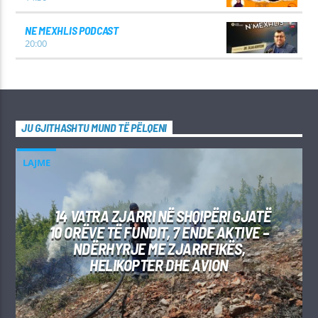
NE MEXHLIS PODCAST
20:00
JU GJITHASHTU MUND TË PËLQENI
LAJME
14 VATRA ZJARRI NË SHQIPËRI GJATË
10 ORËVE TË FUNDIT, 7 ENDE AKTIVE –
NDËRHYRJE ME ZJARRFIKËS,
HELIKOPTER DHE AVION