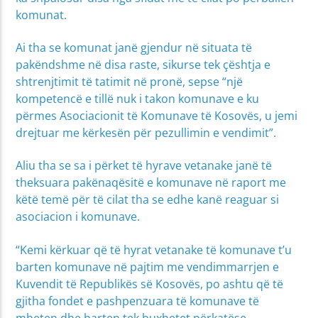
komunat.
Ai tha se komunat janë gjendur në situata të
pakëndshme në disa raste, sikurse tek çështja e
shtrenjtimit të tatimit në pronë, sepse “një
kompetencë e tillë nuk i takon komunave e ku
përmes Asociacionit të Komunave të Kosovës, u jemi
drejtuar me kërkesën për pezullimin e vendimit”.
Aliu tha se sa i përket të hyrave vetanake janë të
theksuara pakënaqësitë e komunave në raport me
këtë temë për të cilat tha se edhe kanë reaguar si
asociacion i komunave.
“Kemi kërkuar që të hyrat vetanake të komunave t’u
barten komunave në pajtim me vendimmarrjen e
Kuvendit të Republikës së Kosovës, po ashtu që të
gjitha fondet e pashpenzuara të komunave të
mbeten dhe barten tek buxhetet përkatëse