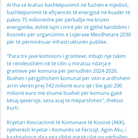
Ai tha se krahas bashkëpunimit në fushën e mjedisit,
bashkëpunimit të efiçiencës të energjisë në kuadër të
pakos 75 milionëshe për përballje me krizën
energjetike, është lajm i mirë për të gjithë kandidimi i
Kosovës për organizimin e Lojërave Mesdhetare 2030
për të përmirësuar infrastrukturën publike.
“Para tre jave komisioni i granteve, mbajti një takim
të rëndësishëm në të cilin u miratua ndarja e
granteve për komuna për periudhën 2024-2026.
Buxheti i përgjithshëm komunal për vitin e ardhshëm
arrin vlerën prej 742 milionë euro që i bie gati 200
milionë euro më shumë buxhet për komuna gjatë
kësaj qeverisje, sesa asaj të mëparshmes”, theksoi
Kurti.
Kryetari Asociacionit të Komunave të Kosovë (AKK),
njëherësh kryetar i Komunës së Ferizajt, Agim Aliu, i
ka shpalosur disa nga sfidat me të cilat po përballen