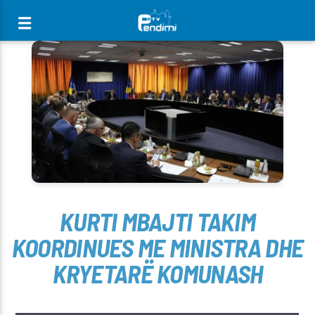
[There are no radio stations in the database]
KURTI MBAJTI TAKIM
KOORDINUES ME MINISTRA DHE
KRYETARË KOMUNASH