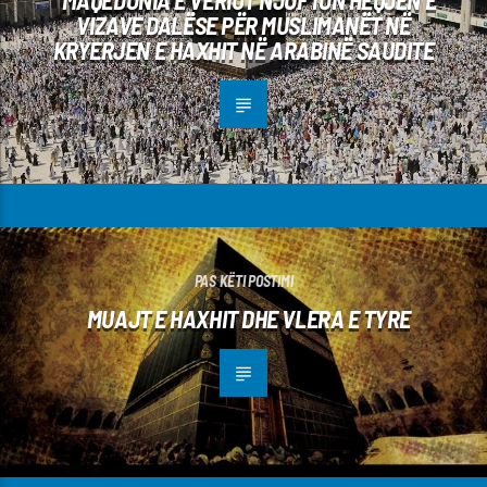
VIZAVE DALËSE PËR MUSLIMANËT NË
KRYERJEN E HAXHIT NË ARABINË SAUDITE
PAS KËTI POSTIMI
MUAJT E HAXHIT DHE VLERA E TYRE