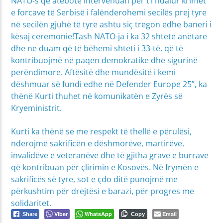
NATO-s që atëbotë intervenuan për t’i ndalur krimet
e forcave të Serbisë i falënderohemi secilës prej tyre
në secilën gjuhë të tyre ashtu siç tregon edhe baneri i
kësaj ceremonie!Tash NATO-ja i ka 32 shtete anëtare
dhe ne duam që të bëhemi shteti i 33-të, që të
kontribuojmë në paqen demokratike dhe sigurinë
perëndimore. Aftësitë dhe mundësitë i kemi
dëshmuar së fundi edhe në Defender Europe 25”, ka
thënë Kurti thuhet në komunikatën e Zyrës së
Kryeministrit.
Kurti ka thënë se me respekt të thellë e përulësi,
nderojmë sakrificën e dëshmorëve, martirëve,
invalidëve e veteranëve dhe të gjitha grave e burrave
që kontribuan për çlirimin e Kosovës. Në frymën e
sakrificës së tyre, sot e çdo ditë punojmë me
përkushtim për drejtësi e barazi, për progres me
solidaritet.
Viber
WhatsApp
Email
Share
Copy