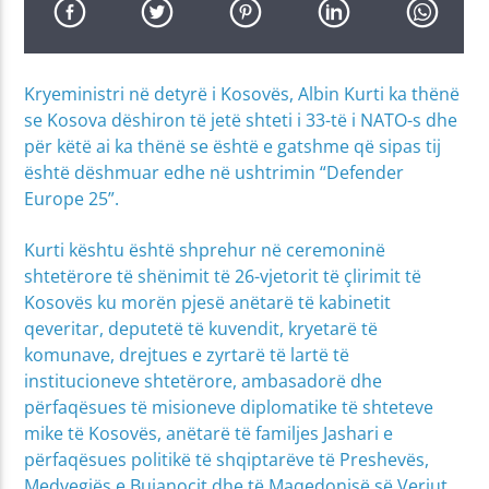
Kryeministri në detyrë i Kosovës, Albin Kurti ka thënë
se Kosova dëshiron të jetë shteti i 33-të i NATO-s dhe
për këtë ai ka thënë se është e gatshme që sipas tij
është dëshmuar edhe në ushtrimin “Defender
Europe 25”.
Kurti kështu është shprehur në ceremoninë
shtetërore të shënimit të 26-vjetorit të çlirimit të
Kosovës ku morën pjesë anëtarë të kabinetit
qeveritar, deputetë të kuvendit, kryetarë të
komunave, drejtues e zyrtarë të lartë të
institucioneve shtetërore, ambasadorë dhe
përfaqësues të misioneve diplomatike të shteteve
mike të Kosovës, anëtarë të familjes Jashari e
përfaqësues politikë të shqiptarëve të Preshevës,
Medvegjës e Bujanocit dhe të Maqedonisë së Veriut.