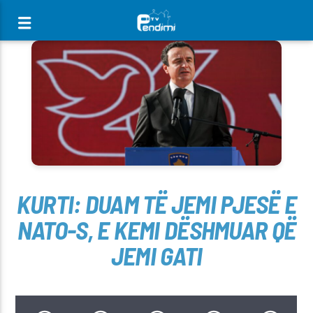
[There are no radio stations in the database]
KURTI: DUAM TË JEMI PJESË E
NATO-S, E KEMI DËSHMUAR QË
JEMI GATI