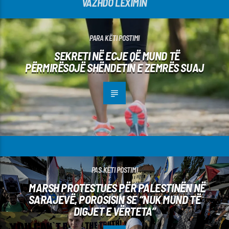
VAZHDO LEXIMIN
PARA KËTI POSTIMI
SEKRETI NË ECJE QË MUND TË
PËRMIRËSOJË SHËNDETIN E ZEMRËS SUAJ
PAS KËTI POSTIMI
MARSH PROTESTUES PËR PALESTINËN NË
SARAJEVË, POROSISIN SE “NUK MUND TË
DIGJET E VËRTETA”