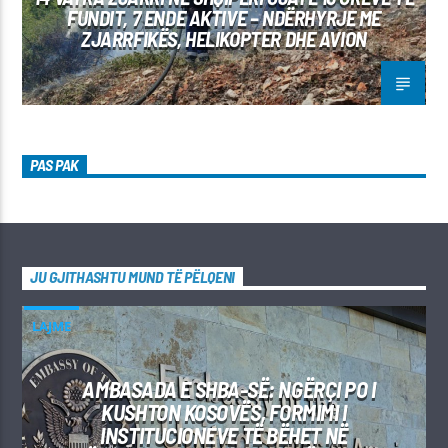
FUNDIT, 7 ENDE AKTIVE – NDËRHYRJE ME
ZJARRFIKËS, HELIKOPTER DHE AVION
PAS PAK
JU GJITHASHTU MUND TË PËLQENI
LAJME
AMBASADA E SHBA-SË: NGËRÇI PO I
KUSHTON KOSOVËS, FORMIMI I
INSTITUCIONEVE TË BËHET NË