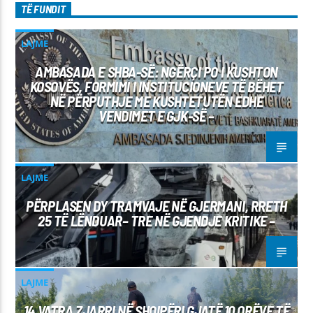
TË FUNDIT
LAJME
AMBASADA E SHBA-SË: NGËRÇI PO I KUSHTON
KOSOVËS, FORMIMI I INSTITUCIONEVE TË BËHET
NË PËRPUTHJE ME KUSHTETUTËN EDHE
VENDIMET E GJK-SË –
LAJME
PËRPLASEN DY TRAMVAJE NË GJERMANI, RRETH
25 TË LËNDUAR– TRE NË GJENDJE KRITIKE –
LAJME
14 VATRA ZJARRI NË SHQIPËRI GJATË 10 ORËVE TË