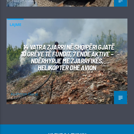
7 GUSHT, 2026
LAJME
14 VATRA ZJARRI NË SHQIPËRI GJATË
10 ORËVE TË FUNDIT, 7 ENDE AKTIVE –
NDËRHYRJE ME ZJARRFIKËS,
HELIKOPTER DHE AVION
Kushtrim Guraj
6 GUSHT, 2026