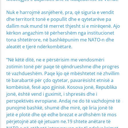
Nuk e harrojmë asnjëherë, pra, që siguria e vendit
dhe territorit tonë e popullit dhe e qytetarëve pa
dallim nuk mund të merret thjesht si e mirëqenë. Ajo
kërkon angazhim të përhershëm nga institucionet
tona shtetërore, në bashkëpunim me NATO-n dhe
aleatët e tjerë ndërkombëtarë.
“Në këtë ditë, ne e përsërisim me vendosmëri
zotimin tonë për paqe të qëndrueshme dhe progres
të vazhdueshëm. Paqe kjo që mbështetet në zhvillim
të barabartë për çdo qytetar, pavarësisht etnisë a
kombësisë, fesë apo gjinisë. Kosova jonë, Republika
jonë, është vend i guximit, i shpresës dhe i
perspektivës evropiane. Andaj ne do të vazhdojmë të
punojmë bashkë, shumë dhe mirë, që liria jonë të
jetë e plotë dhe që edhe brezat e ardhshëm të mos
përjetojnë atë që jetuam ne.19 shtete anëtare të