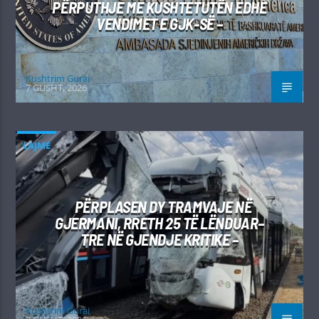
PËRPUTHJE ME KUSHTETUTËN EDHE
VENDIMET E GJK-SË –
Kushtrim Guraj
7 GUSHT, 2026
LAJME
PËRPLASEN DY TRAMVAJE NË
GJERMANI, RRETH 25 TË LËNDUAR–
TRE NË GJENDJE KRITIKE –
Kushtrim Guraj