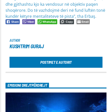
dhe gjithashtu kjo ka vendosur në objektiv paqen
shoqërore. Do të vazhdojmë deri në fund luftën tonë
kundër këtyre mentaliteteve të pista”, tha Erbaş.
Viber
WhatsApp
Email
Share
Copy
AUTHOR
KUSHTRIM GURAJ
POSTIMET E AUTORIT
EMISIONI DREJTPËRDREJT