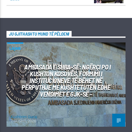
JU GJITHASHTU MUND TË PËLQENI
LAJME
AMBASADA E SHBA-SË: NGËRÇI PO I
KUSHTON KOSOVËS, FORMIMI I
INSTITUCIONEVE TË BËHET NË
PËRPUTHJE ME KUSHTETUTËN EDHE
VENDIMET E GJK-SË –
Kushtrim Guraj
7 GUSHT, 2026