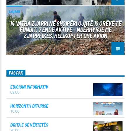
LAJME
14 VATRA ZJARRI NË SHQIPËRI GJATË 10 ORËVE TË
FUNDIT, 7 ENDE AKTIVE – NDËRHYRJE ME
ZJARRFIKËS, HELIKOPTER DHE AVION
PAS PAK
EDICIONI INFORMATIV
09:00
HORIZONTI I DITURISË
10:00
DRITA E SË VËRTETËS
20:00