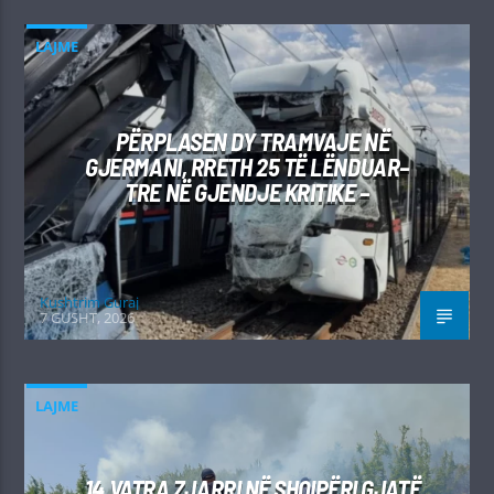
LAJME
PËRPLASEN DY TRAMVAJE NË
GJERMANI, RRETH 25 TË LËNDUAR–
TRE NË GJENDJE KRITIKE –
Kushtrim Guraj
7 GUSHT, 2026
LAJME
14 VATRA ZJARRI NË SHQIPËRI GJATË