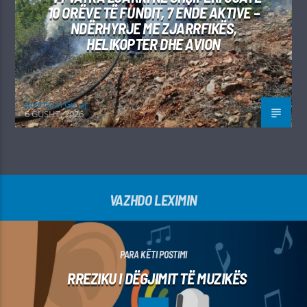
10 ORËVE TË FUNDIT, 7 ENDE AKTIVE –
NDËRHYRJE ME ZJARRFIKËS,
HELIKOPTER DHE AVION
Kushtrim Guraj
6 GUSHT, 2026
VAZHDO LEXIMIN
PARA KËTI POSTIMI
RREZIKU I DËGJIMIT TË MUZIKËS