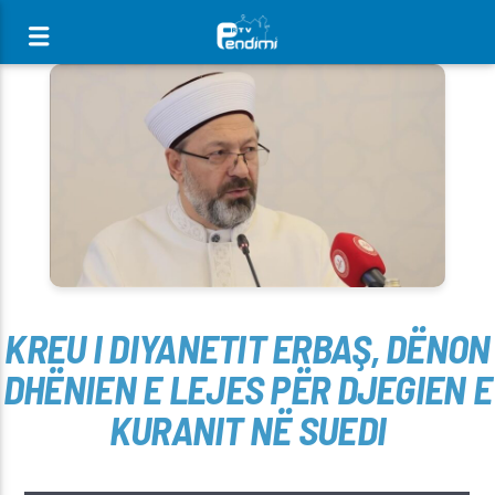
[There are no radio stations in the database]
KREU I DIYANETIT ERBAŞ, DËNON
DHËNIEN E LEJES PËR DJEGIEN E
KURANIT NË SUEDI