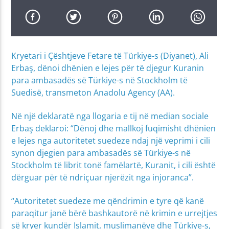
Kryetari i Çështjeve Fetare të Türkiye-s (Diyanet), Ali
Erbaş, dënoi dhënien e lejes për të djegur Kuranin
para ambasadës së Türkiye-s në Stockholm të
Suedisë, transmeton Anadolu Agency (AA).
Në një deklaratë nga llogaria e tij në median sociale
Erbaş deklaroi: “Dënoj dhe mallkoj fuqimisht dhënien
e lejes nga autoritetet suedeze ndaj një veprimi i cili
synon djegien para ambasadës së Türkiye-s në
Stockholm të librit tonë famëlartë, Kuranit, i cili është
dërguar për të ndriçuar njerëzit nga injoranca”.
“Autoritetet suedeze me qëndrimin e tyre që kanë
paraqitur janë bërë bashkautorë në krimin e urrejtjes
së kryer kundër Islamit, muslimanëve dhe Türkiye-s,