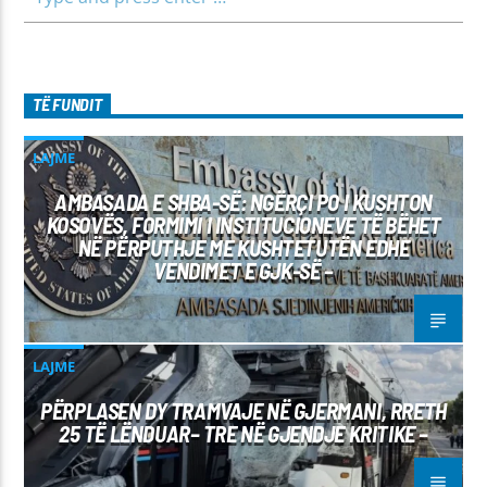
TË FUNDIT
LAJME
AMBASADA E SHBA-SË: NGËRÇI PO I KUSHTON
KOSOVËS, FORMIMI I INSTITUCIONEVE TË BËHET
NË PËRPUTHJE ME KUSHTETUTËN EDHE
VENDIMET E GJK-SË –
LAJME
PËRPLASEN DY TRAMVAJE NË GJERMANI, RRETH
25 TË LËNDUAR– TRE NË GJENDJE KRITIKE –