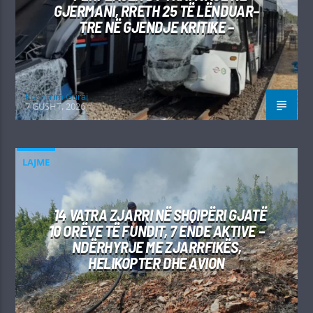
GJERMANI, RRETH 25 TË LËNDUAR–
TRE NË GJENDJE KRITIKE –
Kushtrim Guraj
7 GUSHT, 2026
LAJME
14 VATRA ZJARRI NË SHQIPËRI GJATË
10 ORËVE TË FUNDIT, 7 ENDE AKTIVE –
NDËRHYRJE ME ZJARRFIKËS,
HELIKOPTER DHE AVION