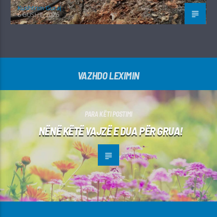
Kushtrim Guraj
6 GUSHT, 2026
VAZHDO LEXIMIN
PARA KËTI POSTIMI
NËNË KËTË VAJZË E DUA PËR GRUA!