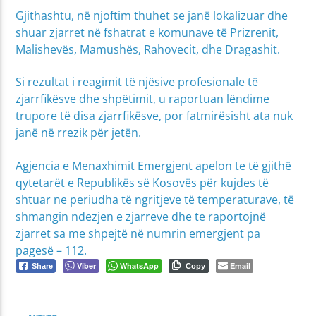
Gjithashtu, në njoftim thuhet se janë lokalizuar dhe
shuar zjarret në fshatrat e komunave të Prizrenit,
Malishevës, Mamushës, Rahovecit, dhe Dragashit.
Si rezultat i reagimit të njësive profesionale të
zjarrfikësve dhe shpëtimit, u raportuan lëndime
trupore të disa zjarrfikësve, por fatmirësisht ata nuk
janë në rrezik për jetën.
Agjencia e Menaxhimit Emergjent apelon te të gjithë
qytetarët e Republikës së Kosovës për kujdes të
shtuar ne periudha të ngritjeve të temperaturave, të
shmangin ndezjen e zjarreve dhe te raportojnë
zjarret sa me shpejtë në numrin emergjent pa
pagesë – 112.
Viber
WhatsApp
Email
Share
Copy