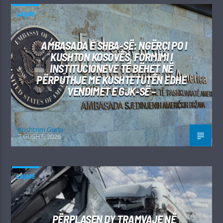
LAJME
AMBASADA E SHBA-SË: NGËRÇI PO I
KUSHTON KOSOVËS, FORMIMI I
INSTITUCIONEVE TË BËHET NË
PËRPUTHJE ME KUSHTETUTËN EDHE
VENDIMET E GJK-SË –
Kushtrim Guraj
7 GUSHT, 2026
LAJME
PËRPLASEN DY TRAMVAJE NË