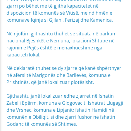
zjarri po bëhet me të gjitha kapacitetet në
dispozicion të komunës së Vitisë, me ndihmën e
komunave fqinje si Gjilani, Ferizaj dhe Kamenica.
Në njoftim gjithashtu thuhet se situata në parkun
nacional Bjeshkët e Nemuna, lokacioni Shtupe në
rajonin e Pejës është e menaxhueshme nga
kapaciteti lokal.
Në deklaratë thuhet se dy zjarre që kanë shpërthyer
në afërsi të Marigonës dhe Barilevës, komuna e
Prishtinës, që janë lokalizuar plotësisht.
Gjithashtu janë lokalizuar edhe zjarret në fshatin
Zabel i Epërm, komuna e Glogovacit; fshatrat Llugagji
dhe Vrshec, komuna e Lipjanit; fshatin Hamidi në
komunën e Obiliqit, si dhe zjarri fushor në fshatin
Godanc të komunës së Shtimes.