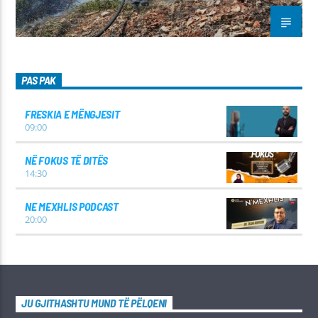
PAS PAK
FRESKIA E MËNGJESIT
09:00
NË FOKUS TË DITËS
14:30
NE MEXHLIS PODCAST
20:00
JU GJITHASHTU MUND TË PËLQENI