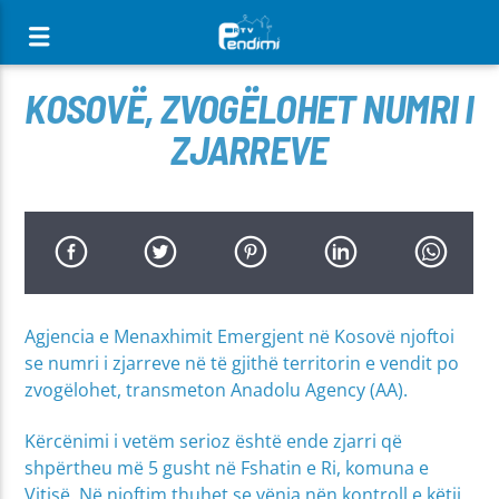
[There are no radio stations in the database]
KOSOVË, ZVOGËLOHET NUMRI I
ZJARREVE
Agjencia e Menaxhimit Emergjent në Kosovë njoftoi
se numri i zjarreve në të gjithë territorin e vendit po
zvogëlohet, transmeton Anadolu Agency (AA).
Kërcënimi i vetëm serioz është ende zjarri që
shpërtheu më 5 gusht në Fshatin e Ri, komuna e
Vitisë. Në njoftim thuhet se vënia nën kontroll e këtij