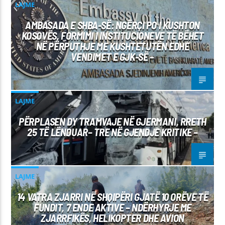
LAJME
AMBASADA E SHBA-SË: NGËRÇI PO I KUSHTON
KOSOVËS, FORMIMI I INSTITUCIONEVE TË BËHET
NË PËRPUTHJE ME KUSHTETUTËN EDHE
VENDIMET E GJK-SË –
LAJME
PËRPLASEN DY TRAMVAJE NË GJERMANI, RRETH
25 TË LËNDUAR– TRE NË GJENDJE KRITIKE –
LAJME
14 VATRA ZJARRI NË SHQIPËRI GJATË 10 ORËVE TË
FUNDIT, 7 ENDE AKTIVE – NDËRHYRJE ME
ZJARRFIKËS, HELIKOPTER DHE AVION