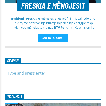
FRESKIA E MËNGJESIT
Emisioni “Freskia e mëngjesit”
është fillimi ideal i çdo dite
– një frymë pozitive, një buzëqeshje dhe një energji e re që
vjen çdo mëngjes tek ju nga
RTV Pendimi
. Ky emision i
përditshëm synon ta bëjë mëngjesin tuaj më të lehtë, më
informues dhe më të ngrohtë, duke ju shoqëruar në orët e
INFO AND EPISODES
para të ditës me përmbajtje të larmishme dhe të dobishme
për të gjithë familjen.
SEARCH
TË FUNDIT