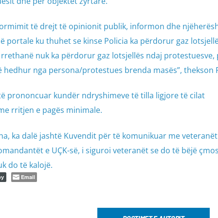
esit dhe për objektet zyrtare.
formimit të drejt të opinionit publik, informon dhe njëherës
portale ku thuhet se kinse Policia ka përdorur gaz lotsjell
 rrethanë nuk ka përdorur gaz lotsjellës ndaj protestuesve,
shtë hedhur nga persona/protestues brenda masës”, thekson P
 prononcuar kundër ndryshimeve të tilla ligjore të cilat
me rritjen e pagës minimale.
isha, ka dalë jashtë Kuvendit për të komunikuar me veteranët
-komandantët e UÇK-së, i siguroi veteranët se do të bëjë çmo
uk do të kalojë.
Email
py