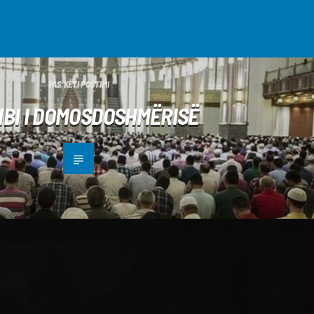
PAS KËTI POSTIMI
IBI I DOMOSDOSHMËRISË