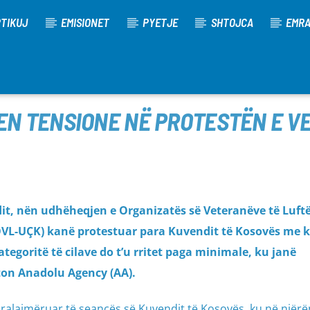
TIKUJ
EMISIONET
PYETJE
SHTOJCA
EMR
EN TENSIONE NË PROTESTËN E V
dit, nën udhëheqjen e Organizatës së Veteranëve të Luftë
(OVL-UÇK) kanë protestuar para Kuvendit të Kosovës me 
tegoritë të cilave do t’u rritet paga minimale, ku janë
ton Anadolu Agency (AA).
ë paralajmëruar të seancës së Kuvendit të Kosovës, ku në njër