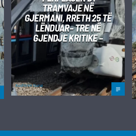
TRAMVAJE NË
GJERMANI, RRETH 25 TË
LËNDUAR– TRE NË
GJENDJE KRITIKE –
Kushtrim Guraj
7 GUSHT, 2026