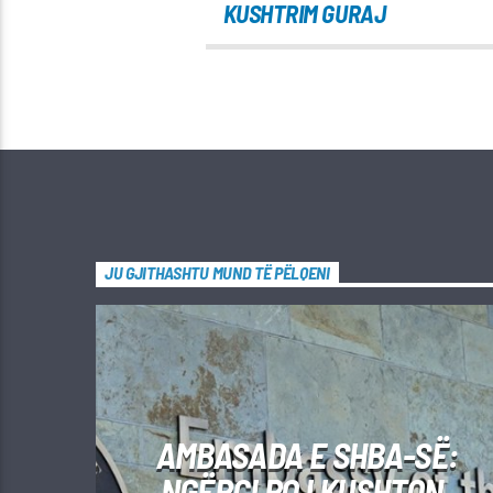
KUSHTRIM GURAJ
JU GJITHASHTU MUND TË PËLQENI
AMBASADA E SHBA-SË:
NGËRÇI PO I KUSHTON