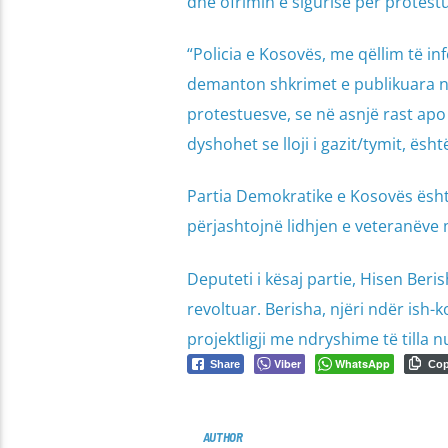
dhe ofrimin e sigurisë për protestu
“Policia e Kosovës, me qëllim të in
demanton shkrimet e publikuara në 
protestuesve, se në asnjë rast apo
dyshohet se lloji i gazit/tymit, ë
Partia Demokratike e Kosovës është
përjashtojnë lidhjen e veteranëve 
Deputeti i kësaj partie, Hisen Ber
revoltuar. Berisha, njëri ndër ish
projektligji me ndryshime të tilla n
Viber
WhatsApp
Share
Co
AUTHOR