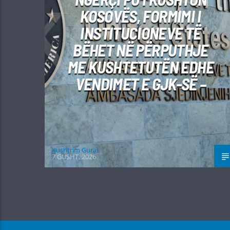
KOSOVËS, FORMIMI I
INSTITUCIONEVE TË
BËHET NË PËRPUTHJE
ME KUSHTETUTËN EDHE
VENDIMET E GJK-SË –
Kushtrim Guraj
7 GUSHT, 2026