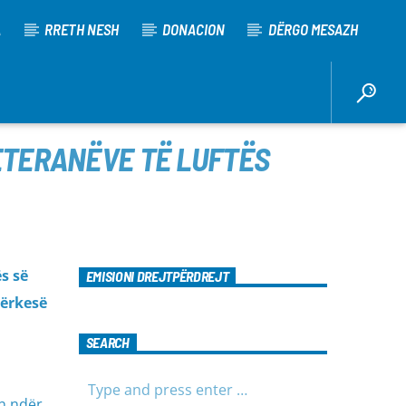
A
RRETH NESH
DONACION
DËRGO MESAZH
ETERANËVE TË LUFTËS
s së
EMISIONI DREJTPËRDREJT
kërkesë
SEARCH
ën ndër