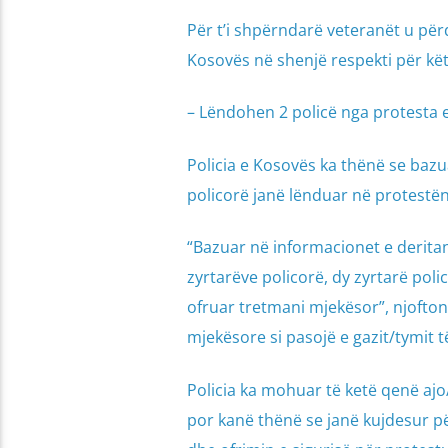
Për t’i shpërndarë veteranët u përd
Kosovës në shenjë respekti për kët
– Lëndohen 2 policë nga protesta e
Policia e Kosovës ka thënë se bazua
policorë janë lënduar në protestën
“Bazuar në informacionet e derita
zyrtarëve policorë, dy zyrtarë pol
ofruar tretmani mjekësor”, njofton
mjekësore si pasojë e gazit/tymit 
Policia ka mohuar të ketë qenë ajo/
por kanë thënë se janë kujdesur pë