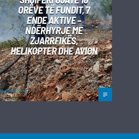
ORËVE TË FUNDIT, 7
ENDE AKTIVE –
NDËRHYRJE ME
ZJARRFIKËS,
HELIKOPTER DHE AVION
Kushtrim Guraj
6 GUSHT, 2026