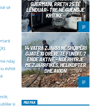
GJERMANI, RRETH 25 TË
isë së
LËNDUAR– TRE NË GJENDJE
KRITIKE –
yrtarë
14 VATRA ZJARRI NË SHQIPËRI
ÇK).
GJATË 10 ORËVE TË FUNDIT, 7
ENDE AKTIVE – NDËRHYRJE
hme ndaj
ME ZJARRFIKËS, HELIKOPTER
 iu është
DHE AVION
më
estë,
PAS PAK
ublike si