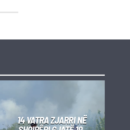
14 VATRA ZJARRI NË
SHQIPËRI GJATË 10