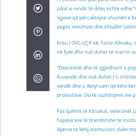
pikat e rendit të ditës është edhe 
ligjeve që përcaktojnë shumën e be
pagës minimale dhe shkallët tatimo
Kreu i OVL-UÇK-së, Faton Klinaku, t
në fjalë dhe nuk duhet të marrin a
“Deputetët dhe të zgjedhurit e popu
Kuvendit dhe nuk duhet t’u shërbejn
vendit dhe u detyruam që këto kër
protestave. Do të vazhdojmë me pro
Pas fjalimit të Klinakut, veteranët
hapësirave të brendshme të instit
dyerve të këtij institucioni duke mos