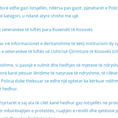
orë edhe gazi lotsjellës, ndërsa pas gazit, pjesëtarët e Polic
ë kategori, u ndanë atyre shishe me ujë.
 veteranëve të luftës para Kuvendit të Kosovës
r në informacionet e deritanishme të këtij institucioni dy z
 e veteranëve të luftës së Ushtrisë Çlirimtare të Kosovës (U
nishme, si pasojë e sulmit dhe hedhjes së mjeteve të ndrys
icorë kanë pësuar lëndime të natyrave të ndryshme, të cilëve
 Policia duke theksuar se edhe një qytetar ka kërkuar ndih
të hedhur.
zyrtarët e saj ata të cilët kanë hedhur gaz-lotsjellës në prot
r mbarëvajtjen e protestës, ruajtjen e rendit dhe qetësisë p