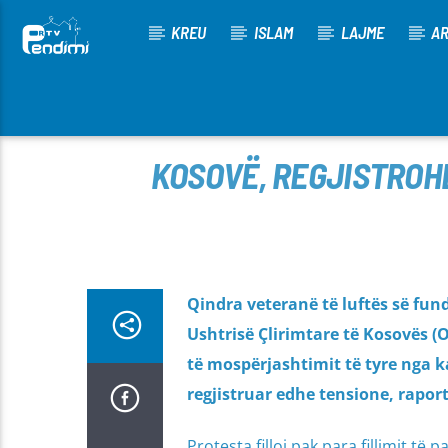
KREU
ISLAM
LAJME
AR
[There are no radio stations in the database]
KOSOVË, REGJISTROH
Qindra veteranë të luftës së fun
Ushtrisë Çlirimtare të Kosovës 
të mospërjashtimit të tyre nga ka
regjistruar edhe tensione, rapor
Protesta filloi pak para fillimit t