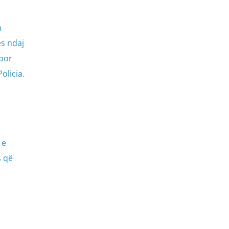
h
ës ndaj
 por
olicia.
 e
s që