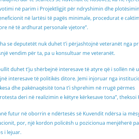
“votimi në parim i Projektligjit për ndryshimin dhe plotësimin
neficionit në lartësi të pagës minimale, procedurat e caktim
re në të ardhurat personale vjetore”.
ha se deputetët nuk duhet t’i përjashtojnë veteranët nga pro
snjë vendim për ta, pa u konsultuar me veteranët.
llit duhet t’ju shërbejnë interesave të atyre që i sollën në u
ë interesave të politikës ditore. Jemi injoruar nga instituci
kesa dhe pakënaqësitë tona t’i shprehim në rrugë përmes
testa deri në realizimin e këtyre kërkesave tona”, theksoi 
 janë futur në oborrin e ndërtesës së Kuvendit ndërsa ia më
ucionit, por, një kordon policësh u pozicionua menjëherë p
 i lejuar.