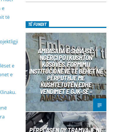
 e
it të
TË FUNDIT
jektligji
AMBASADA E SHBA-SË:
NGËRÇI PO I KUSHTON
KOSOVËS, FORMIMI I
lëset e
INSTITUCIONEVE TË BËHET NË
onet e
PËRPUTHJE ME
KUSHTETUTËN EDHE
VENDIMET E GJK-SË –
Klinaku.
synë
ara
PËRPLASEN DY TRAMVAJE NË