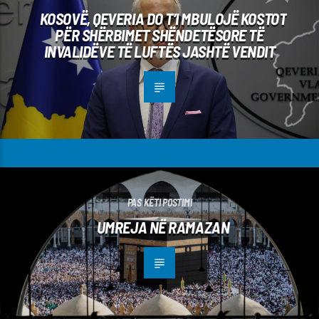
KOSOVË, QEVERIA DO T’I MBULOJË KOSTOT
PËR SHËRBIMET SHËNDETËSORE TË
INVALIDËVE TË LUFTËS JASHTË VENDIT
PAS KËTI POSTIMI
UMREJA NË RAMAZAN