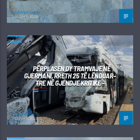
Kushtrim Guraj
7 GUSHT, 2026
LAJME
PËRPLASEN DY TRAMVAJE NË
GJERMANI, RRETH 25 TË LËNDUAR–
TRE NË GJENDJE KRITIKE –
Kushtrim Guraj
7 GUSHT, 2026