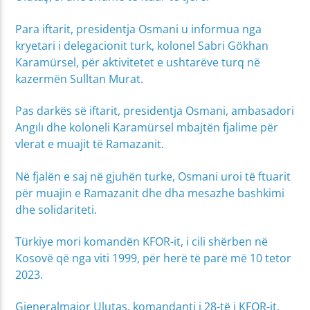
Para iftarit, presidentja Osmani u informua nga
kryetari i delegacionit turk, kolonel Sabri Gökhan
Karamürsel, për aktivitetet e ushtarëve turq në
kazermën Sulltan Murat.
Pas darkës së iftarit, presidentja Osmani, ambasadori
Angılı dhe koloneli Karamürsel mbajtën fjalime për
vlerat e muajit të Ramazanit.
Në fjalën e saj në gjuhën turke, Osmani uroi të ftuarit
për muajin e Ramazanit dhe dha mesazhe bashkimi
dhe solidariteti.
Türkiye mori komandën KFOR-it, i cili shërben në
Kosovë që nga viti 1999, për herë të parë më 10 tetor
2023.
Gjeneralmajor Ulutaş, komandanti i 28-të i KFOR-it,