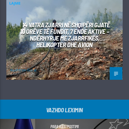
LAJME
14 VATRA ZJARRI NË SHQIPËRI GJATË
10 ORËVE TË FUNDIT, 7 ENDE AKTIVE –
NDËRHYRJE ME ZJARRFIKËS,
HELIKOPTER DHE AVION
Kushtrim Guraj
6 GUSHT, 2026
VAZHDO LEXIMIN
PARA KËTI POSTIMI