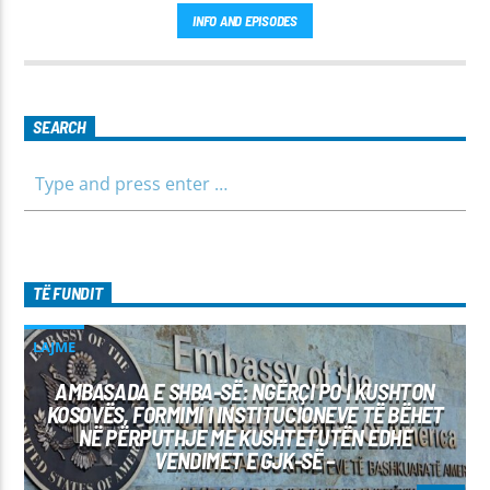
INFO AND EPISODES
SEARCH
TË FUNDIT
LAJME
AMBASADA E SHBA-SË: NGËRÇI PO I KUSHTON
KOSOVËS, FORMIMI I INSTITUCIONEVE TË BËHET
NË PËRPUTHJE ME KUSHTETUTËN EDHE
VENDIMET E GJK-SË –