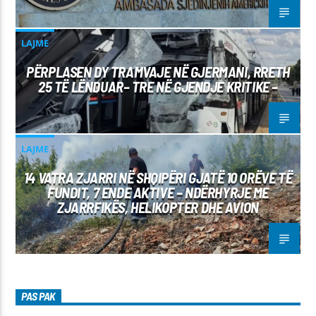
LAJME
PËRPLASEN DY TRAMVAJE NË GJERMANI, RRETH
25 TË LËNDUAR– TRE NË GJENDJE KRITIKE –
LAJME
14 VATRA ZJARRI NË SHQIPËRI GJATË 10 ORËVE TË
FUNDIT, 7 ENDE AKTIVE – NDËRHYRJE ME
ZJARRFIKËS, HELIKOPTER DHE AVION
PAS PAK