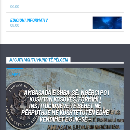
06:00
EDICIONI INFORMATIV
09:00
JU GJITHASHTU MUND TË PËLQENI
LAJME
AMBASADA E SHBA-SË: NGËRÇI PO I
KUSHTON KOSOVËS, FORMIMI I
INSTITUCIONEVE TË BËHET NË
PËRPUTHJE ME KUSHTETUTËN EDHE
VENDIMET E GJK-SË –