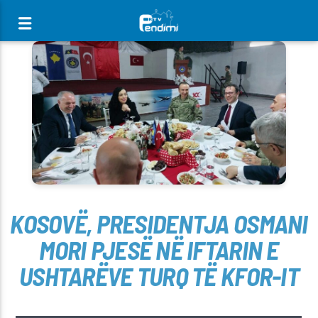
[There are no radio stations in the database]
KOSOVË, PRESIDENTJA OSMANI
MORI PJESË NË IFTARIN E
USHTARËVE TURQ TË KFOR-IT