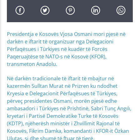
Presidentja e Kosovës Vjosa Osmani mori pjesë në
darkën e iftarit të organizuar nga Delegacioni
Përfaqësues i Türkiyes në kuadër të Forcës
Paqeruajtëse të NATO-s në Kosovë (KFOR),
transmeton Anadolu.
Në darkën tradicionale të iftarit të mbajtur në
kazermën Sulltan Murat në Prizren ku ndodhet
Kryesia e Delegacionit Përfaqësues të Türkiyes,
përveç presidentes Osmani, morën pjesë edhe
ambasadori i Türkiyes në Prishtinë, Sabri Tunç Angılı,
kryetari i Partisë Demokratike Turke të Kosovës
(KDTP), njëherësh ministër i Zhvillimit Rajonal të
Kosovës, Fikrim Damka, komandanti i KFOR-it Özkan
Ulutaş, si dhe shumë të ftuar të tjerë.