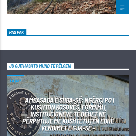
PAS PAK
JU GJITHASHTU MUND TË PËLQENI
LAJME
AMBASADA E SHBA-SË: NGËRÇI PO I
KUSHTON KOSOVËS, FORMIMI I
INSTITUCIONEVE TË BËHET NË
PËRPUTHJE ME KUSHTETUTËN EDHE
VENDIMET E GJK-SË –