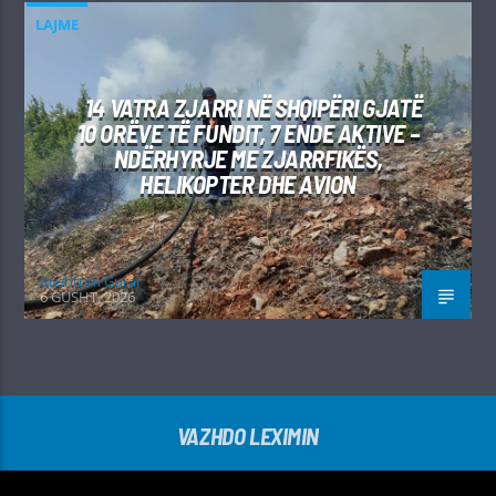
LAJME
14 VATRA ZJARRI NË SHQIPËRI GJATË
10 ORËVE TË FUNDIT, 7 ENDE AKTIVE –
NDËRHYRJE ME ZJARRFIKËS,
HELIKOPTER DHE AVION
Kushtrim Guraj
6 GUSHT, 2026
VAZHDO LEXIMIN