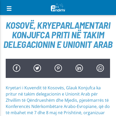
[There are no radio stations in the database]
KOSOVË, KRYEPARLAMENTARI
KONJUFCA PRITI NË TAKIM
DELEGACIONIN E UNIONIT ARAB
Kryetari i Kuvendit të Kosovës, Glauk Konjufca ka
pritur në takim delegacionin e Unionit Arab për
Zhvillim të Qëndrueshëm dhe Mjedis, pjesëmarrës të
Konferencës Ndërkombëtare Arabo-Evropiane, që do
të mbahet më 7 dhe 8 maj në Prishtinë, organizuar