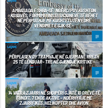
LAJME
AMBASADA E SHBA-SË: NGËRÇI PO I KUSHTON
KOSOVËS, FORMIMI I INSTITUCIONEVE TË BËHET
NË PËRPUTHJE ME KUSHTETUTËN EDHE
VENDIMET E GJK-SË –
LAJME
PËRPLASEN DY TRAMVAJE NË GJERMANI, RRETH
25 TË LËNDUAR– TRE NË GJENDJE KRITIKE –
LAJME
14 VATRA ZJARRI NË SHQIPËRI GJATË 10 ORËVE TË
FUNDIT, 7 ENDE AKTIVE – NDËRHYRJE ME
ZJARRFIKËS, HELIKOPTER DHE AVION