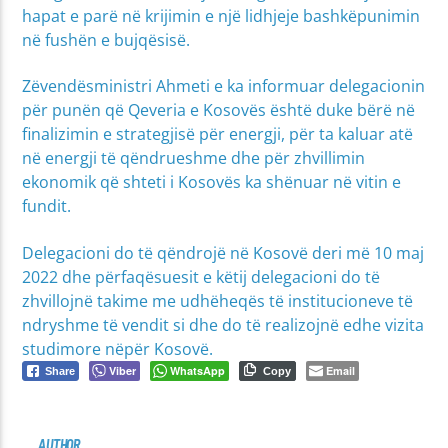
hapat e parë në krijimin e një lidhjeje bashkëpunimin
në fushën e bujqësisë.
Zëvendësministri Ahmeti e ka informuar delegacionin
për punën që Qeveria e Kosovës është duke bërë në
finalizimin e strategjisë për energji, për ta kaluar atë
në energji të qëndrueshme dhe për zhvillimin
ekonomik që shteti i Kosovës ka shënuar në vitin e
fundit.
Delegacioni do të qëndrojë në Kosovë deri më 10 maj
2022 dhe përfaqësuesit e këtij delegacioni do të
zhvillojnë takime me udhëheqës të institucioneve të
ndryshme të vendit si dhe do të realizojnë edhe vizita
studimore nëpër Kosovë.
Viber
WhatsApp
Email
Share
Copy
AUTHOR