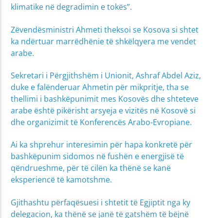
klimatike në degradimin e tokës”.
Zëvendësministri Ahmeti theksoi se Kosova si shtet
ka ndërtuar marrëdhënie të shkëlqyera me vendet
arabe.
Sekretari i Përgjithshëm i Unionit, Ashraf Abdel Aziz,
duke e falënderuar Ahmetin për mikpritje, tha se
thellimi i bashkëpunimit mes Kosovës dhe shteteve
arabe është pikërisht arsyeja e vizitës në Kosovë si
dhe organizimit të Konferencës Arabo-Evropiane.
Ai ka shprehur interesimin për hapa konkretë për
bashkëpunim sidomos në fushën e energjisë të
qëndrueshme, për të cilën ka thënë se kanë
eksperiencë të kamotshme.
Gjithashtu përfaqësuesi i shtetit të Egjiptit nga ky
delegacion, ka thënë se janë të gatshëm të bëjnë