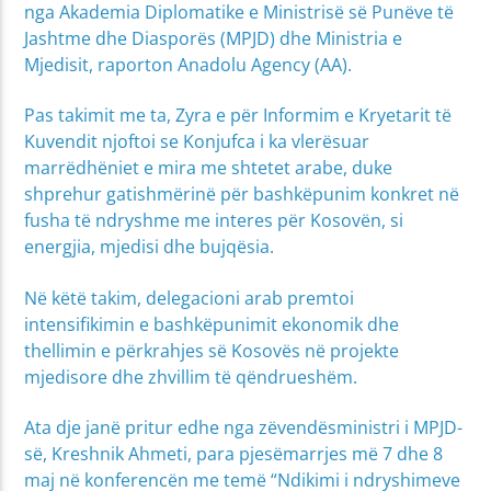
nga Akademia Diplomatike e Ministrisë së Punëve të
Jashtme dhe Diasporës (MPJD) dhe Ministria e
Mjedisit, raporton Anadolu Agency (AA).
Pas takimit me ta, Zyra e për Informim e Kryetarit të
Kuvendit njoftoi se Konjufca i ka vlerësuar
marrëdhëniet e mira me shtetet arabe, duke
shprehur gatishmërinë për bashkëpunim konkret në
fusha të ndryshme me interes për Kosovën, si
energjia, mjedisi dhe bujqësia.
Në këtë takim, delegacioni arab premtoi
intensifikimin e bashkëpunimit ekonomik dhe
thellimin e përkrahjes së Kosovës në projekte
mjedisore dhe zhvillim të qëndrueshëm.​
Ata dje janë pritur edhe nga zëvendësministri i MPJD-
së, Kreshnik Ahmeti, para pjesëmarrjes më 7 dhe 8
maj në konferencën me temë “Ndikimi i ndryshimeve