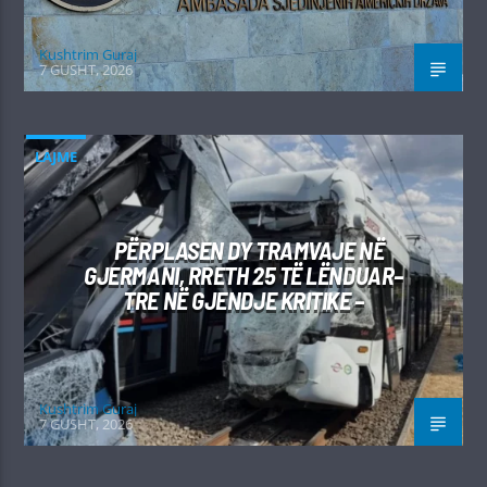
Kushtrim Guraj
7 GUSHT, 2026
LAJME
PËRPLASEN DY TRAMVAJE NË
GJERMANI, RRETH 25 TË LËNDUAR–
TRE NË GJENDJE KRITIKE –
Kushtrim Guraj
7 GUSHT, 2026