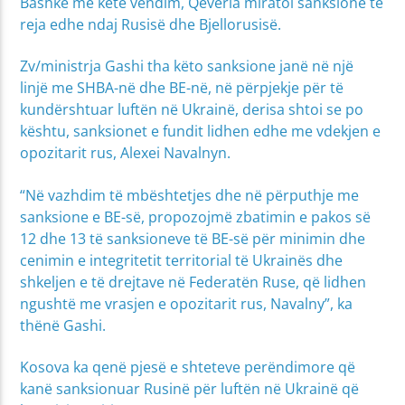
Bashkë me këtë vendim, Qeveria miratoi sanksione të
reja edhe ndaj Rusisë dhe Bjellorusisë.
Zv/ministrja Gashi tha këto sanksione janë në një
linjë me SHBA-në dhe BE-në, në përpjekje për të
kundërshtuar luftën në Ukrainë, derisa shtoi se po
kështu, sanksionet e fundit lidhen edhe me vdekjen e
opozitarit rus, Alexei Navalnyn.
“Në vazhdim të mbështetjes dhe në përputhje me
sanksione e BE-së, propozojmë zbatimin e pakos së
12 dhe 13 të sanksioneve të BE-së për minimin dhe
cenimin e integritetit territorial të Ukrainës dhe
shkeljen e të drejtave në Federatën Ruse, që lidhen
ngushtë me vrasjen e opozitarit rus, Navalny”, ka
thënë Gashi.
Kosova ka qenë pjesë e shteteve perëndimore që
kanë sanksionuar Rusinë për luftën në Ukrainë që