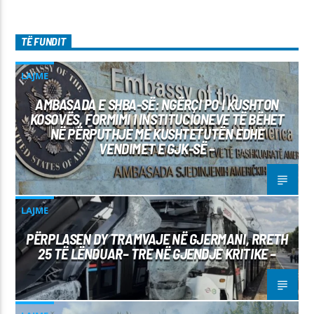
TË FUNDIT
LAJME
AMBASADA E SHBA-SË: NGËRÇI PO I KUSHTON
KOSOVËS, FORMIMI I INSTITUCIONEVE TË BËHET
NË PËRPUTHJE ME KUSHTETUTËN EDHE
VENDIMET E GJK-SË –
LAJME
PËRPLASEN DY TRAMVAJE NË GJERMANI, RRETH
25 TË LËNDUAR– TRE NË GJENDJE KRITIKE –