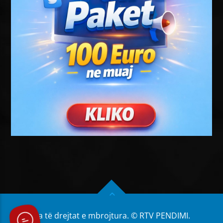
Të gjitha të drejtat e mbrojtura. © RTV PENDIMI.