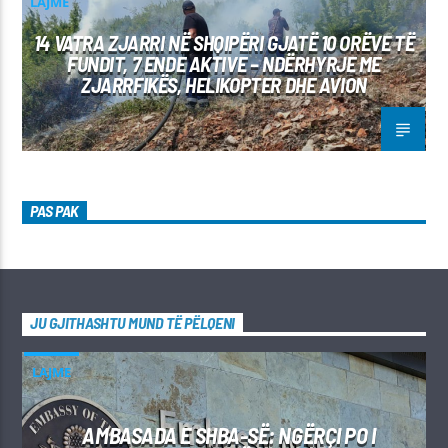
LAJME
14 VATRA ZJARRI NË SHQIPËRI GJATË 10 ORËVE TË
FUNDIT, 7 ENDE AKTIVE – NDËRHYRJE ME
ZJARRFIKËS, HELIKOPTER DHE AVION
PAS PAK
JU GJITHASHTU MUND TË PËLQENI
LAJME
AMBASADA E SHBA-SË: NGËRÇI PO I