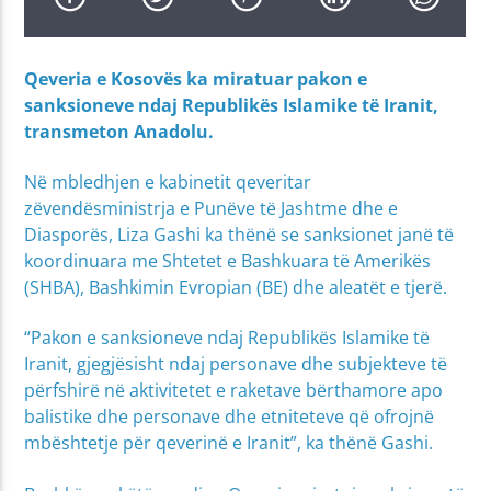
Qeveria e Kosovës ka miratuar pakon e
sanksioneve ndaj Republikës Islamike të Iranit,
transmeton Anadolu.
Në mbledhjen e kabinetit qeveritar
zëvendësministrja e Punëve të Jashtme dhe e
Diasporës, Liza Gashi ka thënë se sanksionet janë të
koordinuara me Shtetet e Bashkuara të Amerikës
(SHBA), Bashkimin Evropian (BE) dhe aleatët e tjerë.
“Pakon e sanksioneve ndaj Republikës Islamike të
Iranit, gjegjësisht ndaj personave dhe subjekteve të
përfshirë në aktivitetet e raketave bërthamore apo
balistike dhe personave dhe etniteteve që ofrojnë
mbështetje për qeverinë e Iranit”, ka thënë Gashi.