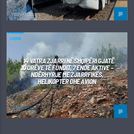
Kushtrim Guraj
7 GUSHT, 2026
LAJME
14 VATRA ZJARRI NË SHQIPËRI GJATË
10 ORËVE TË FUNDIT, 7 ENDE AKTIVE –
NDËRHYRJE ME ZJARRFIKËS,
HELIKOPTER DHE AVION
Kushtrim Guraj
6 GUSHT, 2026