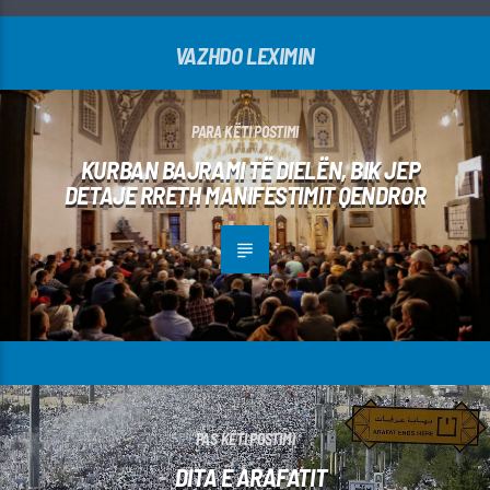
VAZHDO LEXIMIN
PARA KËTI POSTIMI
KURBAN BAJRAMI TË DIELËN, BIK JEP
DETAJE RRETH MANIFESTIMIT QENDROR
PAS KËTI POSTIMI
DITA E ARAFATIT