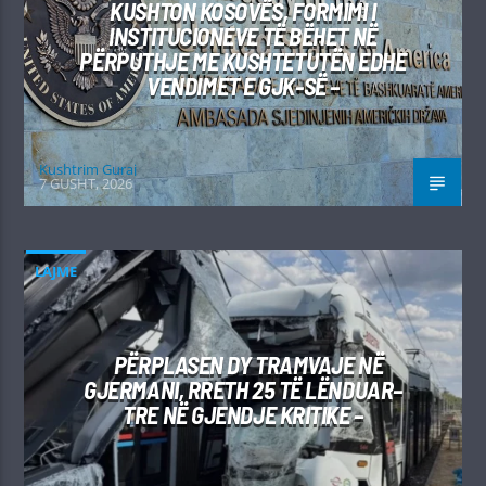
KUSHTON KOSOVËS, FORMIMI I
INSTITUCIONEVE TË BËHET NË
PËRPUTHJE ME KUSHTETUTËN EDHE
VENDIMET E GJK-SË –
Kushtrim Guraj
7 GUSHT, 2026
LAJME
PËRPLASEN DY TRAMVAJE NË
GJERMANI, RRETH 25 TË LËNDUAR–
TRE NË GJENDJE KRITIKE –