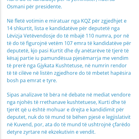
Osmani për presidente.
Në fletë votimin e miratuar nga KQZ për zgjedhjet e
14 shkurtit, lista e kandidatëve për deputetë nga
Lëvizja Vetëvendosje do të mbajë 110 numra, por në
të do të figurojnë vetëm 107 emra të kandidatëve për
deputetë, kjo pasi Kurtit dhe dy anëtarëve të tjerë të
kësaj partie iu pamundësua pjesëmarrja me vendim
të prerë nga Gjykata Kushtetuse, në numrin rendor
të të cilëve në listën zgjedhore do të mbetet hapësira
bosh pa emrat e tyre.
Sipas analizave të bëra në debate në mediat vendore
nga njohës të rrethanave kushtetuese, Kurti dhe të
tjerët që u është mohuar e drejta e kandidimit për
deputet, nuk do të mund të bëhen pjesë e legjislativit
në Kuvend, por, ata do të mund të ushtrojnë çfarëdo
detyre zyrtare në ekzekutivin e vendit.