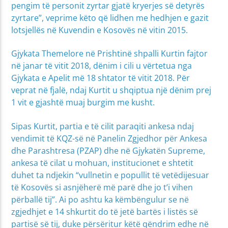
pengim të personit zyrtar gjatë kryerjes së detyrës
zyrtare”, veprime këto që lidhen me hedhjen e gazit
lotsjellës në Kuvendin e Kosovës në vitin 2015.
Gjykata Themelore në Prishtinë shpalli Kurtin fajtor
në janar të vitit 2018, dënim i cili u vërtetua nga
Gjykata e Apelit më 18 shtator të vitit 2018. Për
veprat në fjalë, ndaj Kurtit u shqiptua një dënim prej
1 vit e gjashtë muaj burgim me kusht.
Sipas Kurtit, partia e të cilit paraqiti ankesa ndaj
vendimit të KQZ-së në Panelin Zgjedhor për Ankesa
dhe Parashtresa (PZAP) dhe në Gjykatën Supreme,
ankesa të cilat u mohuan, institucionet e shtetit
duhet ta ndjekin “vullnetin e popullit të vetëdijesuar
të Kosovës si asnjëherë më parë dhe jo t’i vihen
përballë tij”. Ai po ashtu ka këmbëngulur se në
zgjedhjet e 14 shkurtit do të jetë bartës i listës së
partisë së tij, duke përsëritur këtë qëndrim edhe në