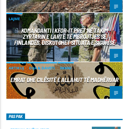
LAJME
KOMANDANTI I KFOR-IT PRET NË TAKIM
ZYRTARIN E LARTË TË MBROJTJES SË
FINLANDËS, DISKUTOHET SITUATA E SIGURISË
ARTIKUJ
DIJA & DAVETI
IMANI
EMRAT DHE CILËSITË E ALLAHUT TË MADHËRUAR
PAS PAK