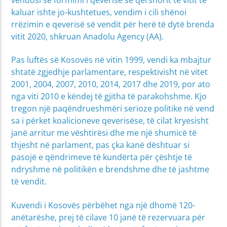
kaluar ishte jo-kushtetues, vendim i cili shënoi
rrëzimin e qeverisë së vendit për herë të dytë brenda
vitit 2020, shkruan Anadolu Agency (AA).
Pas luftës së Kosovës në vitin 1999, vendi ka mbajtur
shtatë zgjedhje parlamentare, respektivisht në vitet
2001, 2004, 2007, 2010, 2014, 2017 dhe 2019, por ato
nga viti 2010 e këndej të gjitha të parakohshme. Kjo
tregon një paqëndrueshmëri serioze politike në vend
sa i përket koalicioneve qeverisëse, të cilat kryesisht
janë arritur me vështirësi dhe me një shumicë të
thjesht në parlament, pas çka kanë dështuar si
pasojë e qëndrimeve të kundërta për çështje të
ndryshme në politikën e brendshme dhe të jashtme
të vendit.
Kuvendi i Kosovës përbëhet nga një dhomë 120-
anëtarëshe, prej të cilave 10 janë të rezervuara për