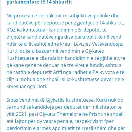
parlamentare të 14 shkurtit
Në procesin e certifikimit të subjekteve politike dhe
kandidatëve për deputetë për zgjedhjet e 14 shkurtit,
KQZ ka kontestuar kandidimin për deputet të
dhjetëra kandidatëve nga disa parti politike në vend,
ndër të cilët është edhe kreu i Lëvizjes Vetëvendosje,
Kurti, duke u bazuar në vendimin e Gjykatës
Kushtetuese e cila ndalon kandidimin e të gjithë atyre
që kanë qenë të dënuar në tre vitet e fundit, ashtu si
në rastin e deputetit Arifi nga radhët e PAI-t, vota e të
cilit u mohua dhe shpalli si jo-kushtetuese qeverinë e
kryesuar nga Hoti.
Sipas vendimit të Gjykatës Kushtetuese, Kurti nuk do
të mund të kandidojë për deputet deri në shtator të
vitit 2021, pasi Gjykata Themelore në Prishtinë shpalli
atë fajtor për dy vepra penale, respektivisht “për
përdorimin e armës apo mjetit të rrezikshëm dhe për