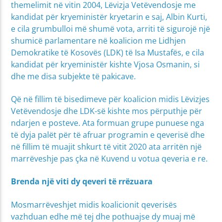
themelimit në vitin 2004, Lëvizja Vetëvendosje me
kandidat për kryeministër kryetarin e saj, Albin Kurti,
e cila grumbulloi më shumë vota, arriti të sigurojë një
shumicë parlamentare në koalicion me Lidhjen
Demokratike të Kosovës (LDK) të Isa Mustafës, e cila
kandidat për kryeministër kishte Vjosa Osmanin, si
dhe me disa subjekte të pakicave.
Që në fillim të bisedimeve për koalicion midis Lëvizjes
Vetëvendosje dhe LDK-së kishte mos përputhje për
ndarjen e posteve. Ata formuan grupe punuese nga
të dyja palët për të afruar programin e qeverisë dhe
në fillim të muajit shkurt të vitit 2020 ata arritën një
marrëveshje pas çka në Kuvend u votua qeveria e re.
Brenda një viti dy qeveri të rrëzuara
Mosmarrëveshjet midis koalicionit qeverisës
vazhduan edhe më tej dhe pothuajse dy muaj më