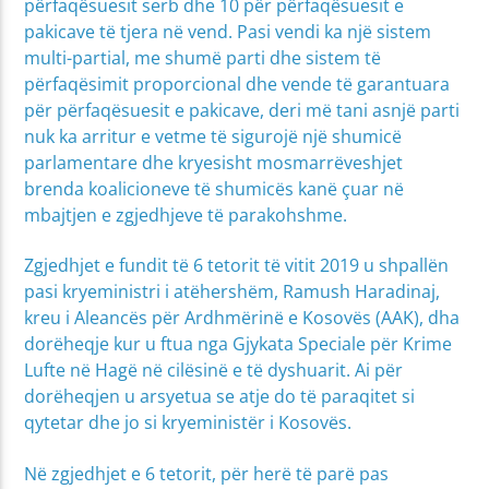
përfaqësuesit serb dhe 10 për përfaqësuesit e
pakicave të tjera në vend. Pasi vendi ka një sistem
multi-partial, me shumë parti dhe sistem të
përfaqësimit proporcional dhe vende të garantuara
për përfaqësuesit e pakicave, deri më tani asnjë parti
nuk ka arritur e vetme të sigurojë një shumicë
parlamentare dhe kryesisht mosmarrëveshjet
brenda koalicioneve të shumicës kanë çuar në
mbajtjen e zgjedhjeve të parakohshme.
Zgjedhjet e fundit të 6 tetorit të vitit 2019 u shpallën
pasi kryeministri i atëhershëm, Ramush Haradinaj,
kreu i Aleancës për Ardhmërinë e Kosovës (AAK), dha
dorëheqje kur u ftua nga Gjykata Speciale për Krime
Lufte në Hagë në cilësinë e të dyshuarit. Ai për
dorëheqjen u arsyetua se atje do të paraqitet si
qytetar dhe jo si kryeministër i Kosovës.
Në zgjedhjet e 6 tetorit, për herë të parë pas