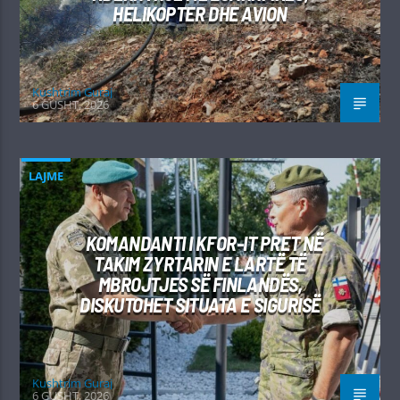
HELIKOPTER DHE AVION
Kushtrim Guraj
6 GUSHT, 2026
LAJME
KOMANDANTI I KFOR-IT PRET NË
TAKIM ZYRTARIN E LARTË TË
MBROJTJES SË FINLANDËS,
DISKUTOHET SITUATA E SIGURISË
Kushtrim Guraj
6 GUSHT, 2026