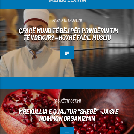
PARA KËTI POSTIMI
ÇFARË MUND TË BËJ PËR PRINDËRIN TIM
TË VDEKUR? – HOXHË FADIL MUSLIU
PAS KËTI POSTIMI
MREKULLIA E QUAJTUR “SHEGË”- JA SI E
NDIHMON ORGANIZMIN