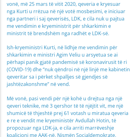
vonë, më 25 mars të vitit 2020, qeveria e kryesuar
nga Kurti u rrëzua në një votë mosbesimi, e iniciuar
nga partneri i saj qeverisës, LDK, e cila nuk u pajtua
me vendimin e kryeministrit për shkarkimin e
ministrit të brendshëm nga radhët e LDK-së.
Ish-kryeministri Kurti, në lidhje me vendimin për
shkarkimin e ministri Agim Veliu u arsyetua se ai
përhapi panik gjatë pandemisë së koronavirusit të ri
(COVID-19) dhe “nuk qëndroi në një linjë me kabinetin
qeveritar sa i përket shpalljes së gjendjes së
jashtëzakonshme” në vend.
Më vonë, pasi vendi për një kohë u drejtua nga një
qeveri teknike, më 3 qershor të të njëjtit vit, me një
shumicë të thjeshtë prej 61 votash u miratua qeveria
e re e vendit me kryeministër Avdullah Hotin, të
propozuar nga LDK-ja, e cila arriti marrëveshje
koalicioni me AAK-në, Nismën Socialdemokrate,