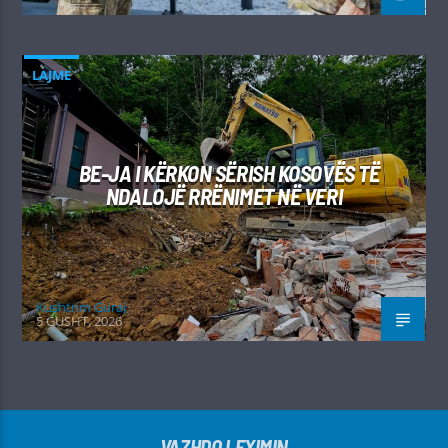
LAJME
BE-JA I KËRKON SËRISH KOSOVËS TË
NDALOJË RRËNIMET NË VERI
Kushtrim Guraj
5 GUSHT, 2026
VAZHDO LEXIMIN