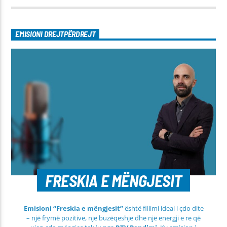
EMISIONI DREJTPËRDREJT
FRESKIA E MËNGJESIT
Emisioni “Freskia e mëngjesit”
është fillimi ideal i çdo dite
– një frymë pozitive, një buzëqeshje dhe një energji e re që