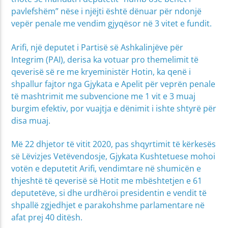
pavlefshëm” nëse i njëjti është dënuar për ndonjë
vepër penale me vendim gjyqësor në 3 vitet e fundit.
Arifi, një deputet i Partisë së Ashkalinjëve për
Integrim (PAI), derisa ka votuar pro themelimit të
qeverisë së re me kryeministër Hotin, ka qenë i
shpallur fajtor nga Gjykata e Apelit për veprën penale
të mashtrimit me subvencione me 1 vit e 3 muaj
burgim efektiv, por vuajtja e dënimit i ishte shtyrë për
disa muaj.
Më 22 dhjetor të vitit 2020, pas shqyrtimit të kërkesës
së Lëvizjes Vetëvendosje, Gjykata Kushtetuese mohoi
votën e deputetit Arifi, vendimtare në shumicën e
thjeshtë të qeverisë së Hotit me mbështetjen e 61
deputetëve, si dhe urdhëroi presidentin e vendit të
shpallë zgjedhjet e parakohshme parlamentare në
afat prej 40 ditësh.