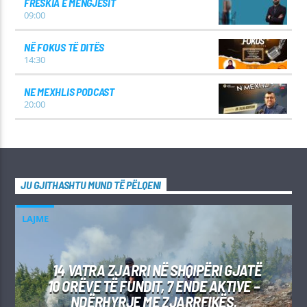
FRESKIA E MËNGJESIT
09:00
NË FOKUS TË DITËS
14:30
NE MEXHLIS PODCAST
20:00
JU GJITHASHTU MUND TË PËLQENI
LAJME
14 VATRA ZJARRI NË SHQIPËRI GJATË
10 ORËVE TË FUNDIT, 7 ENDE AKTIVE –
NDËRHYRJE ME ZJARRFIKËS,