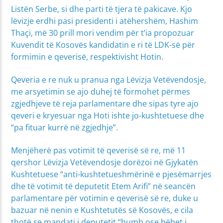
Listën Serbe, si dhe parti të tjera të pakicave. Kjo
lëvizje erdhi pasi presidenti i atëhershëm, Hashim
Thaçi, më 30 prill mori vendim për t’ia propozuar
Kuvendit të Kosovës kandidatin e ri të LDK-së për
formimin e qeverisë, respektivisht Hotin.
Qeveria e re nuk u pranua nga Lëvizja Vetëvendosje,
me arsyetimin se ajo duhej të formohet përmes
zgjedhjeve të reja parlamentare dhe sipas tyre ajo
qeveri e kryesuar nga Hoti ishte jo-kushtetuese dhe
“pa fituar kurrë në zgjedhje”.
Menjëherë pas votimit të qeverisë së re, më 11
qershor Lëvizja Vetëvendosje dorëzoi në Gjykatën
Kushtetuese “anti-kushtetueshmërinë e pjesëmarrjes
dhe të votimit të deputetit Etem Arifi” në seancën
parlamentare për votimin e qeverisë së re, duke u
bazuar në nenin e Kushtetutës së Kosovës, e cila
thotë se mandati i deputetit “humb ose bëhet i