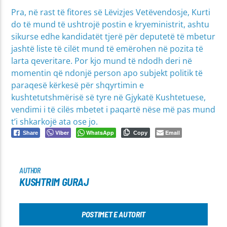
Pra, në rast të fitores së Lëvizjes Vetëvendosje, Kurti
do të mund të ushtrojë postin e kryeministrit, ashtu
sikurse edhe kandidatët tjerë për deputetë të mbetur
jashtë liste të cilët mund të emërohen në pozita të
larta qeveritare. Por kjo mund të ndodh deri në
momentin që ndonjë person apo subjekt politik të
paraqesë kërkesë për shqyrtimin e
kushtetutshmërisë së tyre në Gjykatë Kushtetuese,
vendimi i të cilës mbetet i paqartë nëse më pas mund
t’i shkarkojë ata ose jo.
Viber
WhatsApp
Email
Share
Copy
AUTHOR
KUSHTRIM GURAJ
POSTIMET E AUTORIT