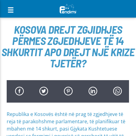
[There are no radio stations in the database]
KOSOVA DREJT ZGJIDHJES
PËRMES ZGJEDHJEVE TË 14
SHKURTIT APO DREJT NJË KRIZE
TJETËR?
Republika e Kosovës është në prag të zgjedhjeve të
reja të parakohshme parlamentare, të planifikuar të
mbahen më 14 shkurt, pasi Gjykata Kushtetuese
vendosi se formimi i qeverisë së qershorit të vitit të