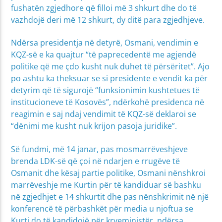
fushatën zgjedhore që filloi më 3 shkurt dhe do të
vazhdojë deri më 12 shkurt, dy ditë para zgjedhjeve.
Ndërsa presidentja në detyrë, Osmani, vendimin e
KQZ-së e ka quajtur “të paprecedentë me agjendë
politike që me çdo kusht nuk duhet të përsëritet”. Ajo
po ashtu ka theksuar se si presidente e vendit ka për
detyrim që të sigurojë “funksionimin kushtetues të
institucioneve të Kosovës”, ndërkohë presidenca në
reagimin e saj ndaj vendimit të KQZ-së deklaroi se
“dënimi me kusht nuk krijon pasoja juridike”.​​​​​​​
Së fundmi, më 14 janar, pas mosmarrëveshjeve
brenda LDK-së që çoi në ndarjen e rrugëve të
Osmanit dhe kësaj partie politike, Osmani nënshkroi
marrëveshje me Kurtin për të kandiduar së bashku
në zgjedhjet e 14 shkurtit dhe pas nënshkrimit në një
konferencë të përbashkët për media u njoftua se
Kurti do të kandidojë për kryeministër, ndërsa