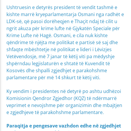
Ushtruesin e detyrës president të vendit tashmë e
kishte marrë kryeparlamentarja Osmani nga radhët e
LDK-së, që pasoi dorëheqjen e Thaçit ndaj të cilit u
ngrit akuza për krime lufte në Gjykatën Speciale për
Krime Lufte në Hagë. Osmani, e cila nuk kishte
qëndrime të njëjta me politikat e partisë së saj dhe
shfaqte mbështetje në politikat e lideri i Lëvizjes
Vetëvendosje, më 7 janar të këtij viti pa mëdyshje
shpërndau legjislaturën e shtatë të Kuvendit të
Kosovës dhe shpalli zgjedhjet e parakohshme
parlamentare për më 14 shkurt të këtij viti.
Ky vendim i presidentes në detyrë po ashtu udhëzoi
Komisionin Qendror Zgjedhor (KQZ) të ndërmarrë
veprimet e nevojshme për organizimin dhe mbajtjen
e zgjedhjeve të parakohshme parlamentare.
Paraqitja e pengesave vazhdon edhe në zgjedhjet