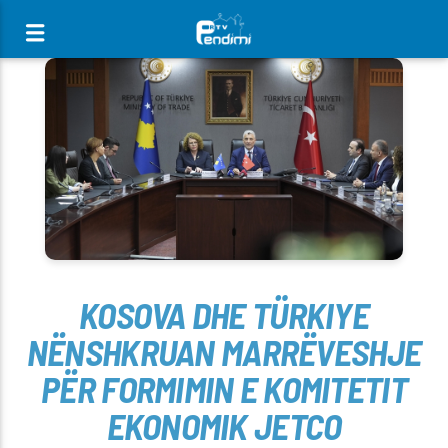
[There are no radio stations in the database]
KOSOVA DHE TÜRKIYE
NËNSHKRUAN MARRËVESHJE
PËR FORMIMIN E KOMITETIT
EKONOMIK JETCO