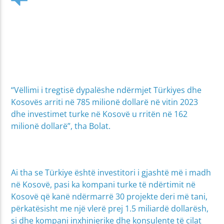
“Vëllimi i tregtisë dypalëshe ndërmjet Türkiyes dhe
Kosovës arriti në 785 milionë dollarë në vitin 2023
dhe investimet turke në Kosovë u rritën në 162
milionë dollarë”, tha Bolat.
Ai tha se Türkiye është investitori i gjashtë më i madh
në Kosovë, pasi ka kompani turke të ndërtimit në
Kosovë që kanë ndërmarrë 30 projekte deri më tani,
përkatësisht me një vlerë prej 1.5 miliardë dollarësh,
si dhe kompani inxhinierike dhe konsulente të cilat