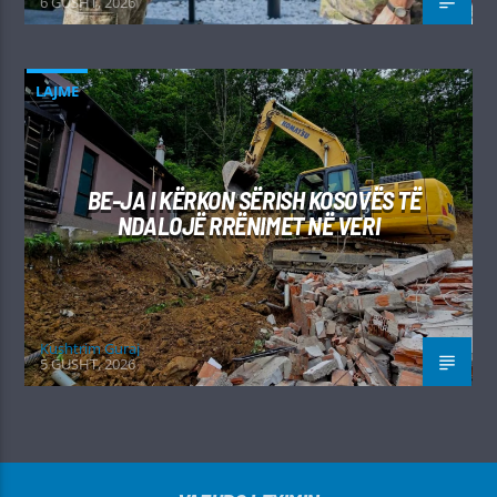
6 GUSHT, 2026
LAJME
BE-JA I KËRKON SËRISH KOSOVËS TË
NDALOJË RRËNIMET NË VERI
Kushtrim Guraj
5 GUSHT, 2026