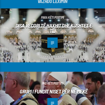
VAZHDO LEXIMIN
PARA KËTI POSTIMI
DISA VEÇORI TË HAXHIT DHE KUSHTET E
TIJ
PAS KËTI POSTIMI
GRUPI I FUNDIT NISET PËR NË MEKË