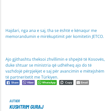
Hajdari, nga ana e saj, tha se është e kënaqur me
memorandumin e mirëkuptimit për komitetin JETCO.
Ajo gjithashtu theksoi zhvillimin e shpejtë të Kosovës,
duke shtuar se ministria që udhëheq ajo do të
vazhdojë përpjekjet e saj për avancimin e mëtejshëm
të partneritetit me Türkiyen.
Viber
WhatsApp
Email
Share
Copy
AUTHOR
KUSHTRIM GURAJ