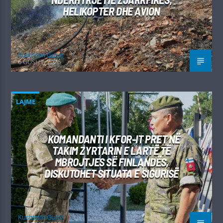
HELIKOPTER DHE AVION
Kushtrim Guraj
6 GUSHT, 2026
LAJME
KOMANDANTI I KFOR-IT PRET NË
TAKIM ZYRTARIN E LARTË TË
MBROJTJES SË FINLANDËS,
DISKUTOHET SITUATA E SIGURISË
Kushtrim Guraj