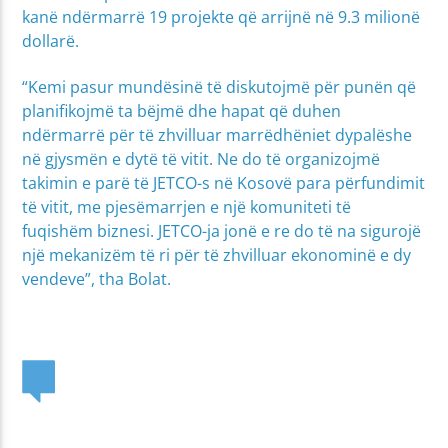
kanë ndërmarrë 19 projekte që arrijnë në 9.3 milionë
dollarë.
“Kemi pasur mundësinë të diskutojmë për punën që
planifikojmë ta bëjmë dhe hapat që duhen
ndërmarrë për të zhvilluar marrëdhëniet dypalëshe
në gjysmën e dytë të vitit. Ne do të organizojmë
takimin e parë të JETCO-s në Kosovë para përfundimit
të vitit, me pjesëmarrjen e një komuniteti të
fuqishëm biznesi. JETCO-ja jonë e re do të na sigurojë
një mekanizëm të ri për të zhvilluar ekonominë e dy
vendeve”, tha Bolat.