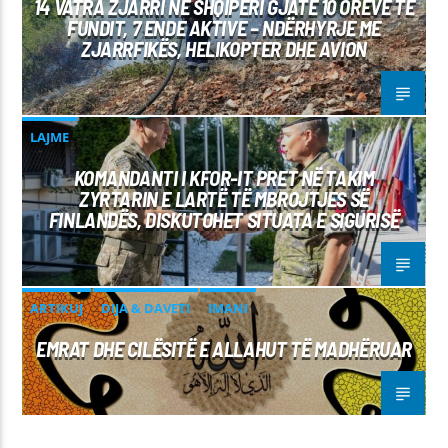
14 VATRA ZJARRI NË SHQIPËRI GJATË 10 ORËVE TË
FUNDIT, 7 ENDE AKTIVE – NDËRHYRJE ME
ZJARRFIKËS, HELIKOPTER DHE AVION
LAJME
KOMANDANTI I KFOR-IT PRET NË TAKIM
ZYRTARIN E LARTË TË MBROJTJES SË
FINLANDËS, DISKUTOHET SITUATA E SIGURISË
ARTIKUJ
DIJA & DAVETI
IMANI
EMRAT DHE CILËSITË E ALLAHUT TË MADHËRUAR