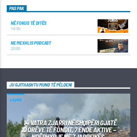
PAS PAK
NË FOKUS TË DITËS
14:30
NE MEXHLIS PODCAST
20:00
JU GJITHASHTU MUND TË PËLQENI
LAJME
14 VATRA ZJARRI NË SHQIPËRI GJATË
10 ORËVE TË FUNDIT, 7 ENDE AKTIVE –
NDËRHYRJE ME ZJARRFIKËS,