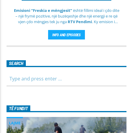
Emisioni “Freskia e mëngjesit”
është fillimi ideal i çdo dite
– një frymë pozitive, një buzëqeshje dhe një energji e re që
vjen çdo mëngjes tek ju nga
RTV Pendimi
. Ky emision i
përditshëm synon ta bëjë mëngjesin tuaj më të lehtë, më
informues dhe më të ngrohtë, duke ju shoqëruar në orët e
INFO AND EPISODES
para të ditës me përmbajtje të larmishme dhe të dobishme
për të gjithë familjen.
SEARCH
TË FUNDIT
LAJME