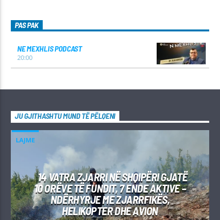
PAS PAK
NE MEXHLIS PODCAST
20:00
JU GJITHASHTU MUND TË PËLQENI
LAJME
14 VATRA ZJARRI NË SHQIPËRI GJATË
10 ORËVE TË FUNDIT, 7 ENDE AKTIVE –
NDËRHYRJE ME ZJARRFIKËS,
HELIKOPTER DHE AVION