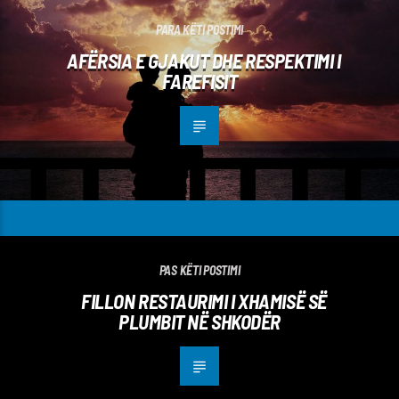
PARA KËTI POSTIMI
AFËRSIA E GJAKUT DHE RESPEKTIMI I
FAREFISIT
PAS KËTI POSTIMI
FILLON RESTAURIMI I XHAMISË SË
PLUMBIT NË SHKODËR