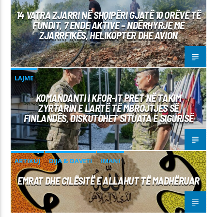
14 VATRA ZJARRI NË SHQIPËRI GJATË 10 ORËVE TË
FUNDIT, 7 ENDE AKTIVE – NDËRHYRJE ME
ZJARRFIKËS, HELIKOPTER DHE AVION
LAJME
KOMANDANTI I KFOR-IT PRET NË TAKIM
ZYRTARIN E LARTË TË MBROJTJES SË
FINLANDËS, DISKUTOHET SITUATA E SIGURISË
ARTIKUJ
DIJA & DAVETI
IMANI
EMRAT DHE CILËSITË E ALLAHUT TË MADHËRUAR