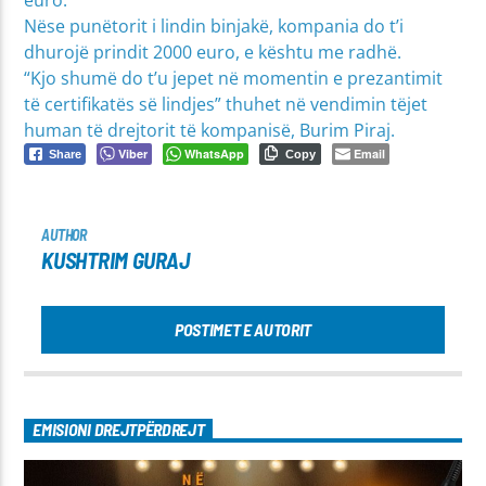
Nëse punëtorit i lindin binjakë, kompania do t’i
dhurojë prindit 2000 euro, e kështu me radhë.
“Kjo shumë do t’u jepet në momentin e prezantimit
të certifikatës së lindjes” thuhet në vendimin tëjet
human të drejtorit të kompanisë, Burim Piraj.
Viber
WhatsApp
Email
Share
Copy
AUTHOR
KUSHTRIM GURAJ
POSTIMET E AUTORIT
EMISIONI DREJTPËRDREJT