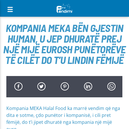
[There are no radio stations in the database]
KOMPANIA MEKA BËN GJESTIN
HUMAN, U JEP DHURATË PREJ
NJË MIJË EUROSH PUNËTORËVE
TË CILËT DO T’U LINDIN FËMIJË
Kompania MEKA Halal Food ka marrë vendim që nga
dita e sotme, çdo punëtor i kompanisë, i cili pret
fëmijë, do t’i jipet dhuratë nga kompania një mijë
euro.