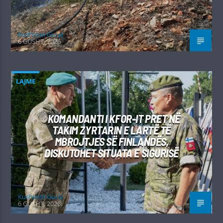
Kushtrim Guraj
6 GUSHT, 2026
LAJME
KOMANDANTI I KFOR-IT PRET NË
TAKIM ZYRTARIN E LARTË TË
MBROJTJES SË FINLANDËS,
DISKUTOHET SITUATA E SIGURISË
Kushtrim Guraj
6 GUSHT, 2026