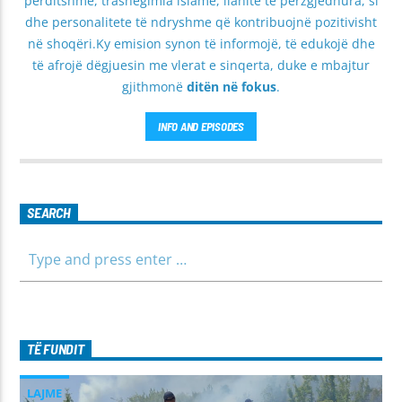
përditshme, trashëgimia islame, ilahite të përzgjedhura, si
dhe personalitete të ndryshme që kontribuojnë pozitivisht
në shoqëri.Ky emision synon të informojë, të edukojë dhe
të afrojë dëgjuesin me vlerat e sinqerta, duke e mbajtur
gjithmonë
ditën në fokus
.
INFO AND EPISODES
SEARCH
TË FUNDIT
LAJME