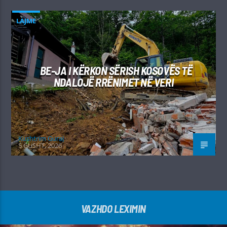
LAJME
BE-JA I KËRKON SËRISH KOSOVËS TË
NDALOJË RRËNIMET NË VERI
Kushtrim Guraj
5 GUSHT, 2026
VAZHDO LEXIMIN