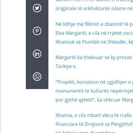
origjinale të arkitekturës islame në
Në lidhje me fillimin e zbatimit të 
Elva Margariti, e cila në rrjetet so
Xhamisë së Plumbit në Shkodër, kët
Margariti ka theksuar se ky proce
Türkiye-s.
“Projekti, konsiston në zgjidhjen e
monumentit të kulturës nëpërmjet r
por gjithë qytetit”, ka shkruar Marg
Xhamia, e cila mbart vlera të rral
financiare të Drejtorë së Përgjiths
në Ankara mes dy vendeve.