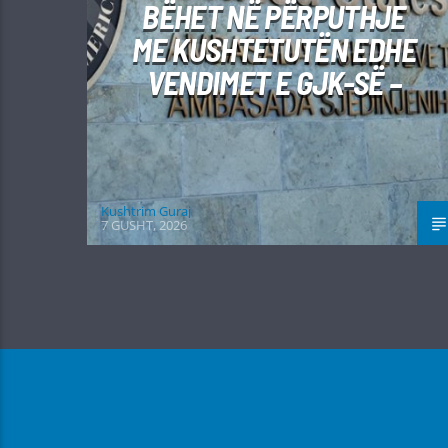
BËHET NË PËRPUTHJE
ME KUSHTETUTËN EDHE
VENDIMET E GJK-SË –
Kushtrim Guraj
7 GUSHT, 2026