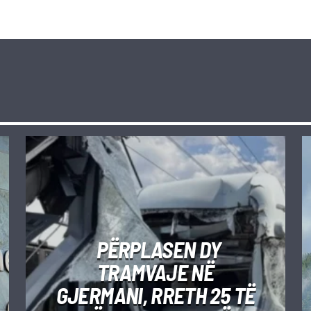
PËRPLASEN DY
TRAMVAJE NË
GJERMANI, RRETH 25 TË