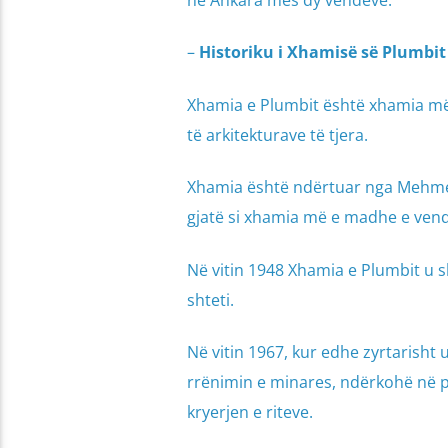
–
Historiku i Xhamisë së Plumbi
Xhamia e Plumbit është xhamia më
të arkitekturave të tjera.
Xhamia është ndërtuar nga Mehmet 
gjatë si xhamia më e madhe e vend
Në vitin 1948 Xhamia e Plumbit u 
shteti.
Në vitin 1967, kur edhe zyrtarisht
rrënimin e minares, ndërkohë në p
kryerjen e riteve.