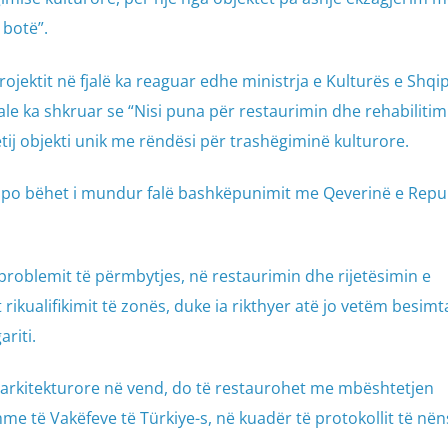
 botë”.
projektit në fjalë ka reaguar edhe ministrja e Kulturës e Shqip
ciale ka shkruar se “Nisi puna për restaurimin dhe rehabilitim
ij objekti unik me rëndësi për trashëgiminë kulturore.
s po bëhet i mundur falë bashkëpunimit me Qeverinë e Repu
 problemit të përmbytjes, në restaurimin dhe rijetësimin e
ikualifikimit të zonës, duke ia rikthyer atë jo vetëm besimt
ariti.
la arkitekturore në vend, do të restaurohet me mbështetjen
hme të Vakëfeve të Türkiye-s, në kuadër të protokollit të në