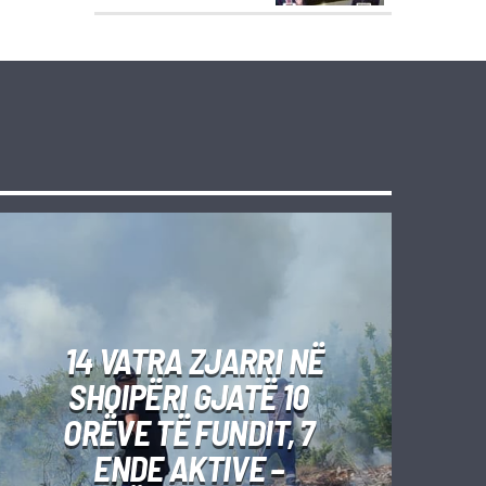
14 VATRA ZJARRI NË
SHQIPËRI GJATË 10
ORËVE TË FUNDIT, 7
ENDE AKTIVE –