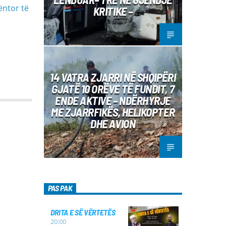
ëntor të
KRITIKE –
14 VATRA ZJARRI NË SHQIPËRI
GJATË 10 ORËVE TË FUNDIT, 7
ENDE AKTIVE – NDËRHYRJE
ME ZJARRFIKËS, HELIKOPTER
DHE AVION
PAS PAK
DRITA E SË VËRTETËS
20:00