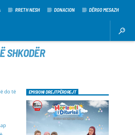
A
RRETH NESH
DONACION
DËRGO MESAZH
NË SHKODËR
ë do të
EMISIONI DREJTPËRDREJT
hap
më