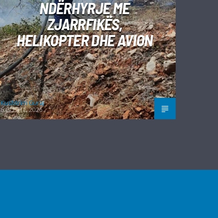
NDËRHYRJE ME
ZJARRFIKËS,
HELIKOPTER DHE AVION
Kushtrim Guraj
6 GUSHT, 2026