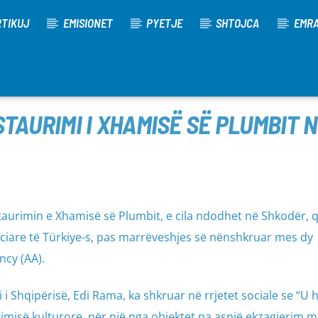
TIKUJ
EMISIONET
PYETJE
SHTOJCA
EMR
STAURIMI I XHAMISË SË PLUMBIT 
staurimin e Xhamisë së Plumbit, e cila ndodhet në Shkodër, q
iare të Türkiye-s, pas marrëveshjes së nënshkruar mes dy
cy (AA).
i i Shqipërisë, Edi Rama, ka shkruar në rrjetet sociale se “U 
gimisë kulturore, për një nga objektet pa asnjë ekzagjerim 