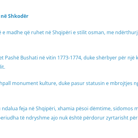
t në Shkodër
 e madhe që ruhet në Shqipëri e stilit osman, me ndërthur
Pashë Bushati në vitin 1773-1774, duke shërbyer për një 
it.
shpall monument kulture, duke pasur statusin e mbrojtjes n
 u ndalua feja në Shqipëri, xhamia pësoi dëmtime, sidomos 
eriudha të ndryshme ajo nuk është përdorur zyrtarisht për