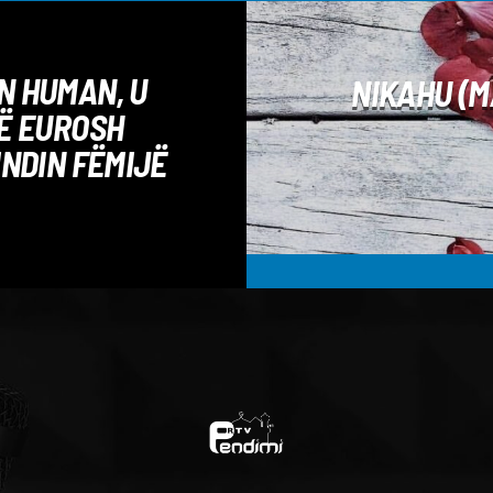
N HUMAN, U
NIKAHU (M
JË EUROSH
INDIN FËMIJË