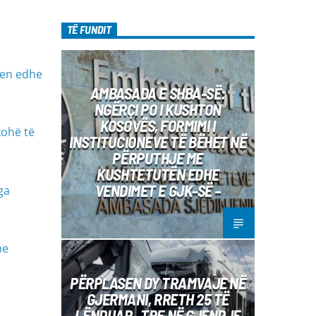
diel, ora 10:00-12:00 Moderatore:
Luljeta Beqiri Kontakti: Viber: +383 45
TË FUNDIT
471 848 SMS: Dërgo Mesazh
jen edhe
AMBASADA E SHBA-SË:
NGËRÇI PO I KUSHTON
KOSOVËS, FORMIMI I
kohë të
INSTITUCIONEVE TË BËHET NË
PËRPUTHJE ME
KUSHTETUTËN EDHE
VENDIMET E GJK-SË –
ga
me
PËRPLASEN DY TRAMVAJE NË
GJERMANI, RRETH 25 TË
LËNDUAR– TRE NË GJENDJE