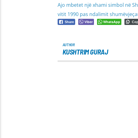
Ajo mbetet një xhami simbol në Sh
vitit 1990 pas ndalimit shumëvjeça
Viber
WhatsApp
Share
Co
AUTHOR
KUSHTRIM GURAJ