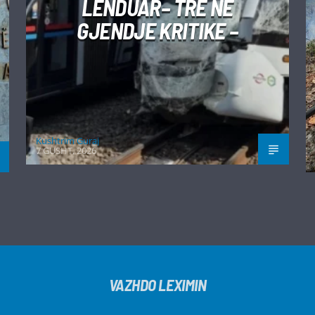
LËNDUAR– TRE NË
GJENDJE KRITIKE –
Kushtrim Guraj
7 GUSHT, 2026
VAZHDO LEXIMIN