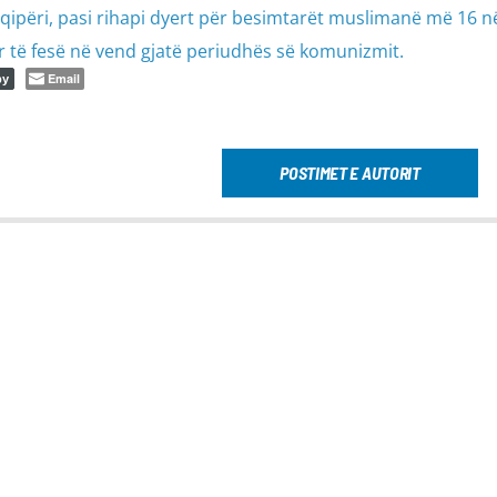
qipëri, pasi rihapi dyert për besimtarët muslimanë më 16 n
r të fesë në vend gjatë periudhës së komunizmit.
Email
py
POSTIMET E AUTORIT