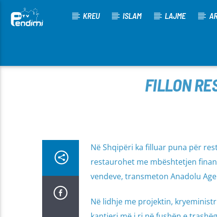
KREU
ISLAM
LAJME
AR
[There are no radio stations in the database]
FILLON RE
Në Shqipëri ka filluar puna për re
restaurohet me mbështetjen financ
vendeve, transmeton Anadolu Agen
Në lidhje me projektin, kryeministr
kantieri më i ri në fushën e trashë