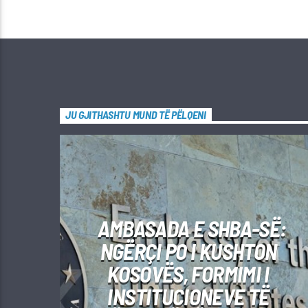
JU GJITHASHTU MUND TË PËLQENI
AMBASADA E SHBA-SË:
NGËRÇI PO I KUSHTON
KOSOVËS, FORMIMI I
INSTITUCIONEVE TË