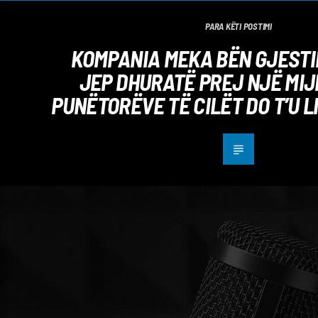
PARA KËTI POSTIMI
KOMPANIA MEKA BËN GJESTI
JEP DHURATË PREJ NJË MI
PUNËTORËVE TË CILËT DO T’U L