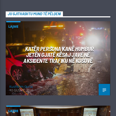
JU GJITHASHTU MUND TË PËLQENI
LAJME
KATËR PERSONA KANË HUMBUR
JETËN GJATË KËSAJ JAVE NË
AKSIDENTE TRAFIKU NË KOSOVË
Kushtrim Guraj
10 GUSHT, 2026
LAJME