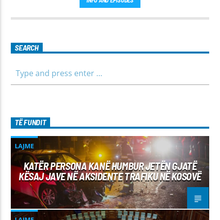
para të ditës me përmbajtje të larmishme dhe të dobishme
për të gjithë familjen.
SEARCH
TË FUNDIT
LAJME
KATËR PERSONA KANË HUMBUR JETËN GJATË
KËSAJ JAVE NË AKSIDENTE TRAFIKU NË KOSOVË
LAJME