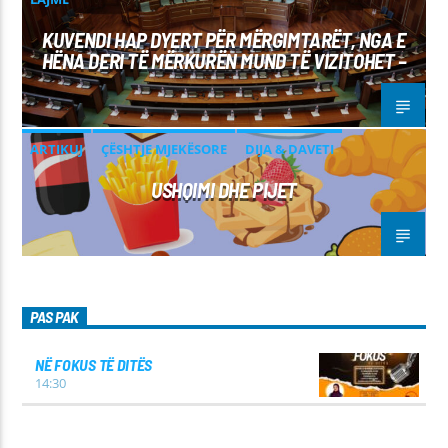
KUVENDI HAP DYERT PËR MËRGIMTARËT, NGA E
HËNA DERI TË MËRKURËN MUND TË VIZITOHET –
ARTIKUJ
ÇËSHTJE MJEKËSORE
DIJA & DAVETI
USHQIMI DHE PIJET
PAS PAK
NË FOKUS TË DITËS
14:30