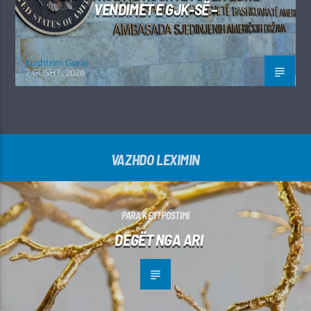
VENDIMET E GJK-SË –
Kushtrim Guraj
7 GUSHT, 2026
VAZHDO LEXIMIN
PARA KËTI POSTIMI
DEGËT NGA ARI