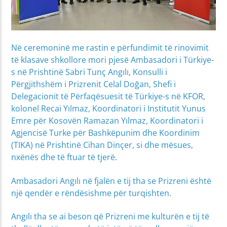
Në ceremoninë me rastin e përfundimit të rinovimit
të klasave shkollore mori pjesë Ambasadori i Türkiye-
s në Prishtinë Sabri Tunç Angılı, Konsulli i
Përgjithshëm i Prizrenit Celal Doğan, Shefi i
Delegacionit të Përfaqësuesit të Türkiye-s në KFOR,
kolonel Recai Yılmaz, Koordinatori i Institutit Yunus
Emre për Kosovën Ramazan Yılmaz, Koordinatori i
Agjencisë Turke për Bashkëpunim dhe Koordinim
(TIKA) në Prishtinë Cihan Dinçer, si dhe mësues,
nxënës dhe të ftuar të tjerë.
Ambasadori Angılı në fjalën e tij tha se Prizreni është
një qendër e rëndësishme për turqishten.
Angılı tha se ai beson që Prizreni me kulturën e tij të