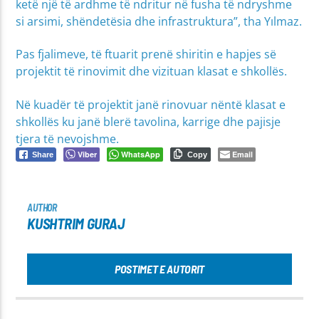
ketë një të ardhme të ndritur në fusha të ndryshme
si arsimi, shëndetësia dhe infrastruktura”, tha Yılmaz.
Pas fjalimeve, të ftuarit prenë shiritin e hapjes së
projektit të rinovimit dhe vizituan klasat e shkollës.
Në kuadër të projektit janë rinovuar nëntë klasat e
shkollës ku janë blerë tavolina, karrige dhe pajisje
tjera të nevojshme.
Viber
WhatsApp
Email
Share
Copy
AUTHOR
KUSHTRIM GURAJ
POSTIMET E AUTORIT