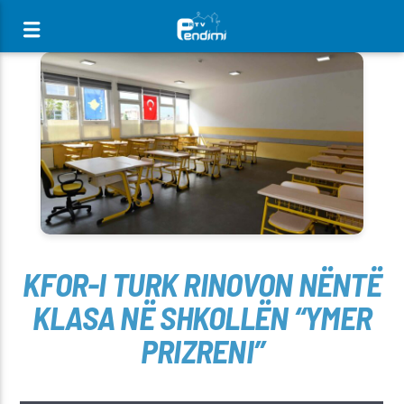
[There are no radio stations in the database]
KFOR-I TURK RINOVON NËNTË
KLASA NË SHKOLLËN “YMER
PRIZRENI”