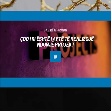
PAS KËTI POSTIMI
ÇDO I RI ËSHTË I AFTË TË REALIZOJË
NDONJË PROJEKT