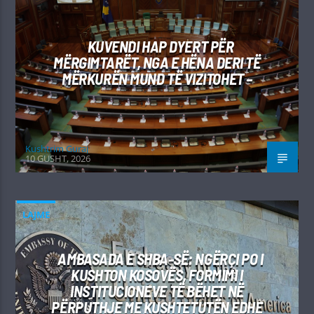
KUVENDI HAP DYERT PËR
MËRGIMTARËT, NGA E HËNA DERI TË
MËRKURËN MUND TË VIZITOHET –
Kushtrim Guraj
10 GUSHT, 2026
LAJME
AMBASADA E SHBA-SË: NGËRÇI PO I
KUSHTON KOSOVËS, FORMIMI I
INSTITUCIONEVE TË BËHET NË
PËRPUTHJE ME KUSHTETUTËN EDHE