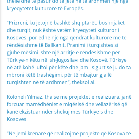
thellë dhe të pasur do të jetë në të ardhmen një nga
kryeqytetet kulturore të Evropës.
“Prizreni, ku jetojnë bashkë shqiptarët, boshnjakët
dhe turqit, nuk është vetëm kryeqyteti kulturor i
Kosovës, por edhe një nga qendrat kulturore më të
rëndësishme të Ballkanit. Pranimi i turqishtes si
gjuhë mësimi ishte një arritje e rëndësishme për
Türkiye-n këtu në ish-Jugosllavi dhe Kosovë. Türkiye
në atë kohë luftoi për këtë dhe jam i sigurt se ju do ta
mbroni këtë trashëgimi, për të mbajtur gjallë
turqishten në të ardhmen”, theksoi ai.
Koloneli Yılmaz, tha se me projektet e realizuara, janë
forcuar marrëdhëniet e miqësisë dhe vëllazërisë që
kanë ekzistuar ndër shekuj mes Türkiye-s dhe
Kosovës.
“Ne jemi krenarë që realizojmë projekte që Kosova të