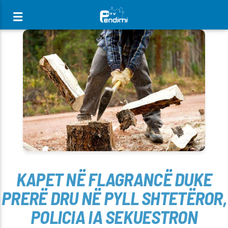
[There are no radio stations in the database]
KAPET NË FLAGRANCË DUKE
PRERË DRU NË PYLL SHTETËROR,
POLICIA IA SEKUESTRON