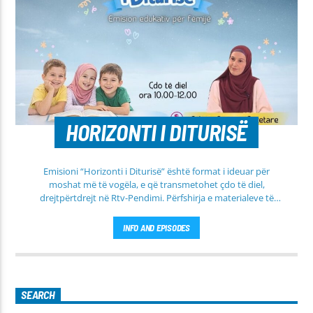
HORIZONTI I DITURISË
Emisioni “Horizonti i Diturisë” është format i ideuar për
moshat më të vogëla, e që transmetohet çdo të diel,
drejtpërtdrejt në Rtv-Pendimi. Përfshirja e materialeve të
dobishme, me qëllim mësimi, edukimi dhe orientimi në
rrugën e duhur të besimit Islam, janë pikësynimi kryesor i
INFO AND EPISODES
këtij emisioni. Përshtatur për grupmosha të ndryshme, e që
të jemi më afër dëgjuesve të rinj, komunikojmë së bashku me
fëmijët, të cilët mund të jenë pjesëmarrës në bashkëbisedim
për tema të ndryshme, në një formë testimi për njohuritë që
kanë, por edhe përfitimin e njohurive të reja. Çdo të diel, ora
SEARCH
10:00-12:00 Moderatore: Luljeta Beqiri Kontakti: Viber: +383