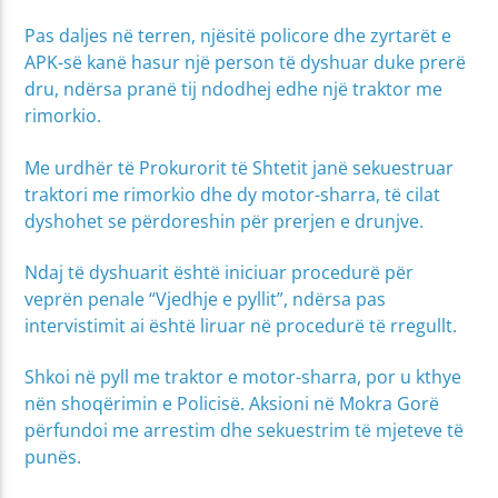
Pas daljes në terren, njësitë policore dhe zyrtarët e
APK-së kanë hasur një person të dyshuar duke prerë
dru, ndërsa pranë tij ndodhej edhe një traktor me
rimorkio.
Me urdhër të Prokurorit të Shtetit janë sekuestruar
traktori me rimorkio dhe dy motor-sharra, të cilat
dyshohet se përdoreshin për prerjen e drunjve.
Ndaj të dyshuarit është iniciuar procedurë për
veprën penale “Vjedhje e pyllit”, ndërsa pas
intervistimit ai është liruar në procedurë të rregullt.
Shkoi në pyll me traktor e motor-sharra, por u kthye
nën shoqërimin e Policisë. Aksioni në Mokra Gorë
përfundoi me arrestim dhe sekuestrim të mjeteve të
punës.