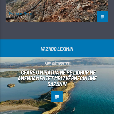
Kushtrim Guraj
6 GUSHT, 2026
VAZHDO LEXIMIN
PARA KËTI POSTIMI
ÇFARË U MIRATUA NË PE LIDHUR ME
AMENDAMENTET MBI ZVËRNECIN DHE
SAZANIN