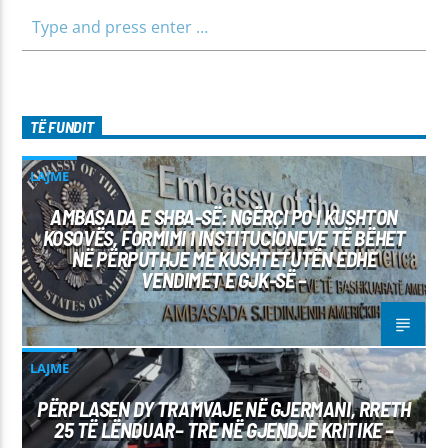
45 471 848 SMS: Dërgo Mesazh
TË FUNDIT
LAJME
AMBASADA E SHBA-SË: NGËRÇI PO I KUSHTON
KOSOVËS, FORMIMI I INSTITUCIONEVE TË BËHET
NË PËRPUTHJE ME KUSHTETUTËN EDHE
VENDIMET E GJK-SË –
LAJME
PËRPLASEN DY TRAMVAJE NË GJERMANI, RRETH
25 TË LËNDUAR– TRE NË GJENDJE KRITIKE –