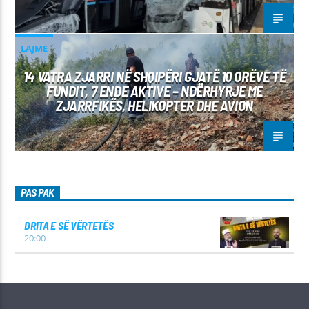
LAJME
14 VATRA ZJARRI NË SHQIPËRI GJATË 10 ORËVE TË
FUNDIT, 7 ENDE AKTIVE – NDËRHYRJE ME
ZJARRFIKËS, HELIKOPTER DHE AVION
PAS PAK
DRITA E SË VËRTETËS
20:00