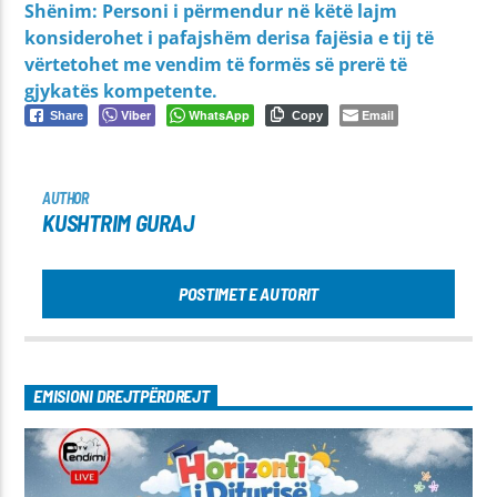
Shënim: Personi i përmendur në këtë lajm
konsiderohet i pafajshëm derisa fajësia e tij të
vërtetohet me vendim të formës së prerë të
gjykatës kompetente.
Viber
WhatsApp
Email
Share
Copy
AUTHOR
KUSHTRIM GURAJ
POSTIMET E AUTORIT
EMISIONI DREJTPËRDREJT