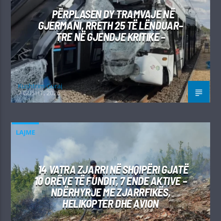
PËRPLASEN DY TRAMVAJE NË
GJERMANI, RRETH 25 TË LËNDUAR–
TRE NË GJENDJE KRITIKE –
Kushtrim Guraj
7 GUSHT, 2026
LAJME
14 VATRA ZJARRI NË SHQIPËRI GJATË
10 ORËVE TË FUNDIT, 7 ENDE AKTIVE –
NDËRHYRJE ME ZJARRFIKËS,
HELIKOPTER DHE AVION