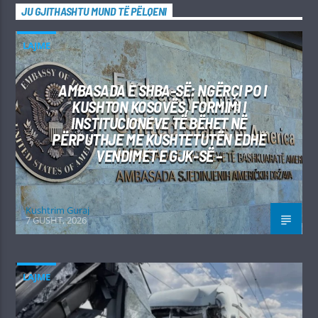
JU GJITHASHTU MUND TË PËLQENI
LAJME
AMBASADA E SHBA-SË: NGËRÇI PO I
KUSHTON KOSOVËS, FORMIMI I
INSTITUCIONEVE TË BËHET NË
PËRPUTHJE ME KUSHTETUTËN EDHE
VENDIMET E GJK-SË –
Kushtrim Guraj
7 GUSHT, 2026
LAJME