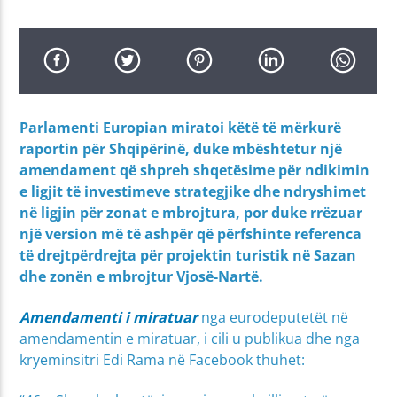
Parlamenti Europian miratoi këtë të mërkurë
raportin për Shqipërinë, duke mbështetur një
amendament që shpreh shqetësime për ndikimin
e ligjit të investimeve strategjike dhe ndryshimet
në ligjin për zonat e mbrojtura, por duke rrëzuar
një version më të ashpër që përfshinte referenca
të drejtpërdrejta për projektin turistik në Sazan
dhe zonën e mbrojtur Vjosë-Nartë.
Amendamenti i miratuar
nga eurodeputetët në
amendamentin e miratuar, i cili u publikua dhe nga
kryeminsitri Edi Rama në Facebook thuhet: