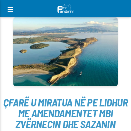
[There are no radio stations in the database]
ÇFARË U MIRATUA NË PE LIDHUR
ME AMENDAMENTET MBI
ZVËRNECIN DHE SAZANIN