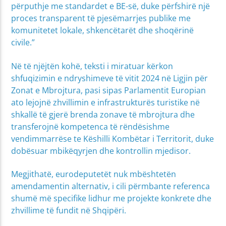
përputhje me standardet e BE-së, duke përfshirë një
proces transparent të pjesëmarrjes publike me
komunitetet lokale, shkencëtarët dhe shoqërinë
civile.”
Në të njëjtën kohë, teksti i miratuar kërkon
shfuqizimin e ndryshimeve të vitit 2024 në Ligjin për
Zonat e Mbrojtura, pasi sipas Parlamentit Europian
ato lejojnë zhvillimin e infrastrukturës turistike në
shkallë të gjerë brenda zonave të mbrojtura dhe
transferojnë kompetenca të rëndësishme
vendimmarrëse te Këshilli Kombëtar i Territorit, duke
dobësuar mbikëqyrjen dhe kontrollin mjedisor.
Megjithatë, eurodeputetët nuk mbështetën
amendamentin alternativ, i cili përmbante referenca
shumë më specifike lidhur me projekte konkrete dhe
zhvillime të fundit në Shqipëri.