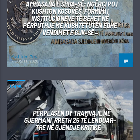
AMBASADA E SHBA-SË: NGËRÇI PO I
KUSHTON KOSOVËS, FORMIMI I
INSTITUCIONEVE TË BËHET NË
PËRPUTHJE ME KUSHTETUTËN EDHE
VENDIMET E GJK-SË –
Kushtrim Guraj
7 GUSHT, 2026
LAJME
PËRPLASEN DY TRAMVAJE NË
GJERMANI, RRETH 25 TË LËNDUAR–
TRE NË GJENDJE KRITIKE –