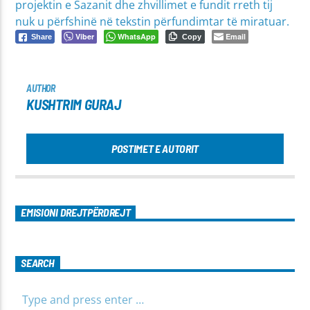
projektin e Sazanit dhe zhvillimet e fundit rreth tij
nuk u përfshinë në tekstin përfundimtar të miratuar.
Viber
WhatsApp
Email
Share
Copy
AUTHOR
KUSHTRIM GURAJ
POSTIMET E AUTORIT
EMISIONI DREJTPËRDREJT
SEARCH