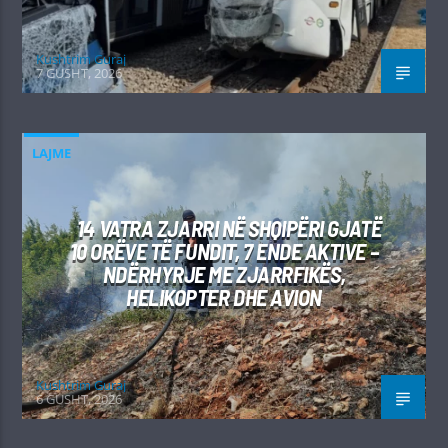
Kushtrim Guraj
7 GUSHT, 2026
LAJME
14 VATRA ZJARRI NË SHQIPËRI GJATË
10 ORËVE TË FUNDIT, 7 ENDE AKTIVE –
NDËRHYRJE ME ZJARRFIKËS,
HELIKOPTER DHE AVION
Kushtrim Guraj
6 GUSHT, 2026