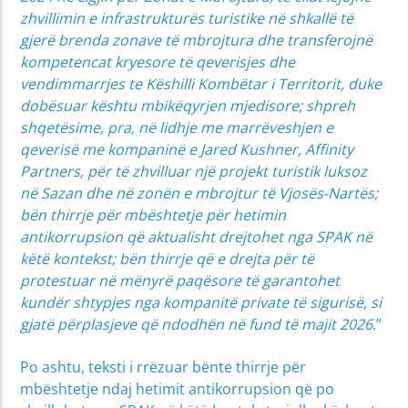
zhvillimin e infrastrukturës turistike në shkallë të
gjerë brenda zonave të mbrojtura dhe transferojnë
kompetencat kryesore të qeverisjes dhe
vendimmarrjes te Këshilli Kombëtar i Territorit, duke
dobësuar kështu mbikëqyrjen mjedisore; shpreh
shqetësime, pra, në lidhje me marrëveshjen e
qeverisë me kompaninë e Jared Kushner, Affinity
Partners, për të zhvilluar një projekt turistik luksoz
në Sazan dhe në zonën e mbrojtur të Vjosës-Nartës;
bën thirrje për mbështetje për hetimin
antikorrupsion që aktualisht drejtohet nga SPAK në
këtë kontekst; bën thirrje që e drejta për të
protestuar në mënyrë paqësore të garantohet
kundër shtypjes nga kompanitë private të sigurisë, si
gjatë përplasjeve që ndodhën në fund të majit 2026
.”
Po ashtu, teksti i rrëzuar bënte thirrje për
mbështetje ndaj hetimit antikorrupsion që po