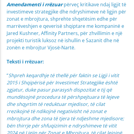
Amendamenti i rrëzuar
përveç kritikave ndaj ligjit të
investimeve strategjike dhe ndryshimeve në ligjin për
zonat e mbrojtura, shprehte shqetësim edhe për
marrëveshjen e qeverisë shqiptare me kompaninë e
Jared Kushner, Affinity Partners, për zhvillimin e një
projekti turistik luksoz në ishullin e Sazanit dhe në
zonën e mbrojtur Vjosë-Nartë.
Teksti i rrëzuar:
“
Shpreh keqardhje të thellë për faktin se Ligji i vitit
2015 i Shqipërisë për Investimet Strategjike është
zgjatur, duke pasur parasysh dispozitat e tij që
mundësojnë procedura të përshpejtuara të lejeve
dhe shqyrtim të reduktuar mjedisor, të cilat
rrezikojnë të ndikojnë negativisht në zonat e
mbrojtura dhe zona të tjera të ndjeshme mjedisore;
bën thirrje për shfuqizimin e ndryshimeve të vitit
2024 në Ligjin për Zonat e Mbrojtura, të cilat lejojnë