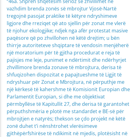
“46a. Shpreh shqetësim serioz se zhvillimet në
vazhdim brenda zonës së mbrojtur Vjosë-Nartë
tregojnë pasojat praktike të këtyre ndryshimeve
ligjore dhe rreziqet që ato sjellin për zonat me vlerë
të njohur ekologjike; ndjek nga afër protestat masive
paqësore që po zhvillohen në këtë drejtim; u bën
thirrje autoriteteve shqiptare të vendosin menjëherë
një moratorium për të gjitha procedurat e reja të
pajisjes me leje, punimet e ndërtimit dhe ndërhyrjet
zhvillimore brenda zonave të mbrojtura, derisa të
shfuqizohen dispozitat e papajtueshme të Ligjit të
ndryshuar për Zonat e Mbrojtura, në përputhje me
një kërkesë të kahershme të Komisionit Europian dhe
Parlamentit Europian, si dhe me objektivat
përmbyllëse të Kapitullit 27, dhe derisa të garantohet
përputhshmëria e plotë me standardet e BE-së për
mbrojtjen e natyrës; thekson se çdo projekt në këtë
zonë duhet t’i nënshtrohet vlerësimeve
gjithëpërfshirëse të ndikimit në mjedis, plotësisht në