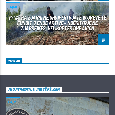
LAJME
14 VATRA ZJARRI NË SHQIPËRI GJATË 10 ORËVE TË
FUNDIT, 7 ENDE AKTIVE – NDËRHYRJE ME
ZJARRFIKËS, HELIKOPTER DHE AVION
PAS PAK
JU GJITHASHTU MUND TË PËLQENI
LAJME