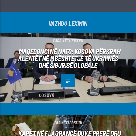
VAZHDO LEXIMIN
PARA KËTI POSTIMI
MAQEDONCI NË NATO: KOSOVA PËRKRAH
ALEATËT NË MBËSHTETJE TË UKRAINËS
DHE SIGURISË GLOBALE
PAS KËTI POSTIMI
KAPET NË FLAGRANCË DUKE PRERË DRU