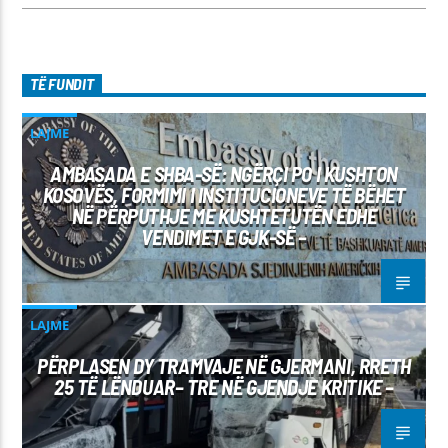
TË FUNDIT
LAJME
AMBASADA E SHBA-SË: NGËRÇI PO I KUSHTON
KOSOVËS, FORMIMI I INSTITUCIONEVE TË BËHET
NË PËRPUTHJE ME KUSHTETUTËN EDHE
VENDIMET E GJK-SË –
LAJME
PËRPLASEN DY TRAMVAJE NË GJERMANI, RRETH
25 TË LËNDUAR– TRE NË GJENDJE KRITIKE –