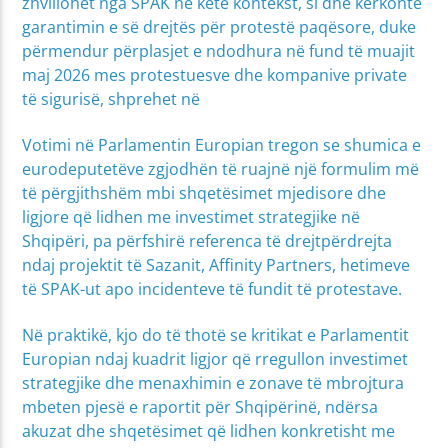
zhvillohet nga SPAK në këtë kontekst, si dhe kërkonte
garantimin e së drejtës për protestë paqësore, duke
përmendur përplasjet e ndodhura në fund të muajit
maj 2026 mes protestuesve dhe kompanive private
të sigurisë, shprehet në
Votimi në Parlamentin Europian tregon se shumica e
eurodeputetëve zgjodhën të ruajnë një formulim më
të përgjithshëm mbi shqetësimet mjedisore dhe
ligjore që lidhen me investimet strategjike në
Shqipëri, pa përfshirë referenca të drejtpërdrejta
ndaj projektit të Sazanit, Affinity Partners, hetimeve
të SPAK-ut apo incidenteve të fundit të protestave.
Në praktikë, kjo do të thotë se kritikat e Parlamentit
Europian ndaj kuadrit ligjor që rregullon investimet
strategjike dhe menaxhimin e zonave të mbrojtura
mbeten pjesë e raportit për Shqipërinë, ndërsa
akuzat dhe shqetësimet që lidhen konkretisht me