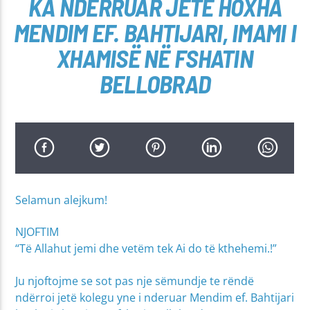
KA NDËRRUAR JETË HOXHA
MENDIM EF. BAHTIJARI, IMAMI I
XHAMISË NË FSHATIN
BELLOBRAD
Selamun alejkum!
NJOFTIM
“Të Allahut jemi dhe vetëm tek Ai do të kthehemi.!”
Ju njoftojme se sot pas nje sëmundje te rëndë
ndërroi jetë kolegu yne i nderuar Mendim ef. Bahtijari