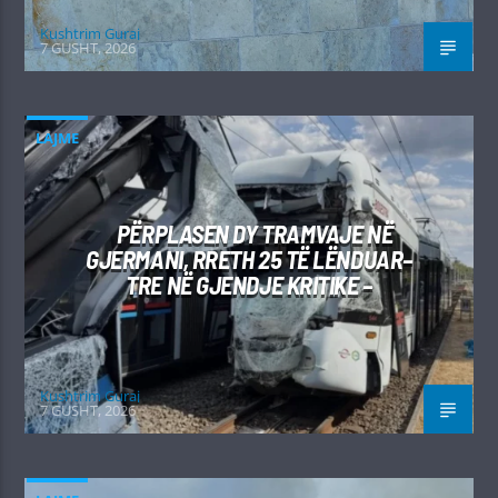
Kushtrim Guraj
7 GUSHT, 2026
LAJME
PËRPLASEN DY TRAMVAJE NË
GJERMANI, RRETH 25 TË LËNDUAR–
TRE NË GJENDJE KRITIKE –
Kushtrim Guraj
7 GUSHT, 2026