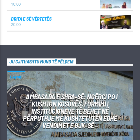
10:00
DRITA E SË VËRTETËS
20:00
JU GJITHASHTU MUND TË PËLQENI
LAJME
AMBASADA E SHBA-SË: NGËRÇI PO I
KUSHTON KOSOVËS, FORMIMI I
INSTITUCIONEVE TË BËHET NË
PËRPUTHJE ME KUSHTETUTËN EDHE
VENDIMET E GJK-SË –