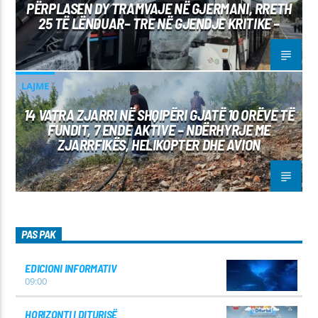
PËRPLASEN DY TRAMVAJE NË GJERMANI, RRETH
25 TË LËNDUAR– TRE NË GJENDJE KRITIKE –
LAJME
14 VATRA ZJARRI NË SHQIPËRI GJATË 10 ORËVE TË
FUNDIT, 7 ENDE AKTIVE – NDËRHYRJE ME
ZJARRFIKËS, HELIKOPTER DHE AVION
PAS PAK
EDICIONI INFORMATIV
09:00
HORIZONTI I DITURISË