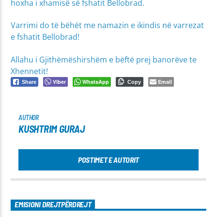
hoxha i xhamisë së fshatit Bellobrad.
Varrimi do të bëhët me namazin e ikindis në varrezat
e fshatit Bellobrad!
Allahu i Gjithëmëshirshëm e bëftë prej banorëve te
Xhennetit!
Viber
WhatsApp
Email
Share
Copy
AUTHOR
KUSHTRIM GURAJ
POSTIMET E AUTORIT
EMISIONI DREJTPËRDREJT