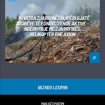
LAJME
14 VATRA ZJARRI NË SHQIPËRI GJATË
10 ORËVE TË FUNDIT, 7 ENDE AKTIVE –
NDËRHYRJE ME ZJARRFIKËS,
HELIKOPTER DHE AVION
Kushtrim Guraj
6 GUSHT, 2026
VAZHDO LEXIMIN
PARA KËTI POSTIMI