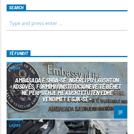
SEARCH
TË FUNDIT
LAJME
AMBASADA E SHBA-SË: NGËRÇI PO I KUSHTON
KOSOVËS, FORMIMI I INSTITUCIONEVE TË BËHET
NË PËRPUTHJE ME KUSHTETUTËN EDHE
VENDIMET E GJK-SË –
LAJME