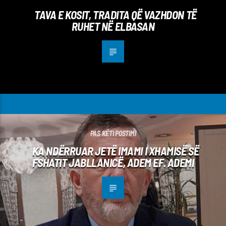
TAVA E KOSIT, TRADITA QË VAZHDON TË
RUHET NË ELBASAN
PAS KËTI POSTIMI
KA NDËRRUAR JETË IMAMI I XHAMISË SË
FSHATIT JABLLANICË, ADEM EF. ADEMI