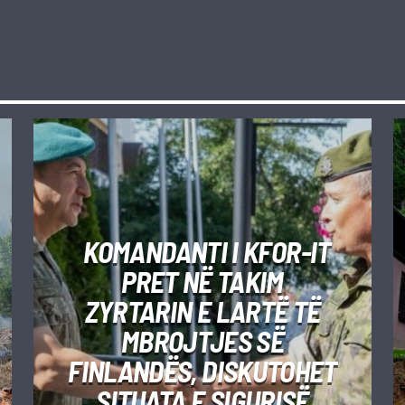
KOMANDANTI I KFOR-IT
PRET NË TAKIM
ZYRTARIN E LARTË TË
MBROJTJES SË
FINLANDËS, DISKUTOHET
SITUATA E SIGURISË