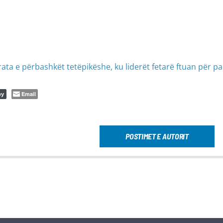
rata e përbashkët tetëpikëshe, ku liderët fetarë ftuan për p
Email
py
POSTIMET E AUTORIT