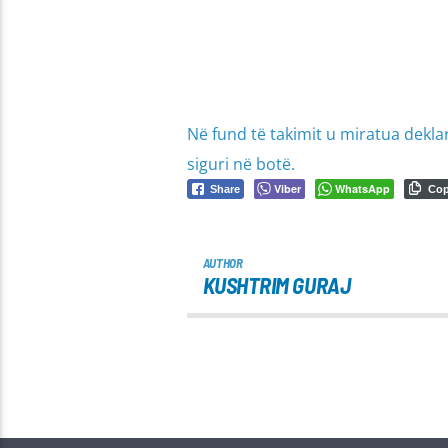
Në fund të takimit u miratua dekla
siguri në botë.
Viber
WhatsApp
Share
Co
AUTHOR
KUSHTRIM GURAJ