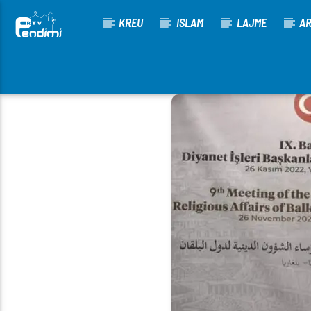
KREU
ISLAM
LAJME
AR
[There are no radio stations in the database]