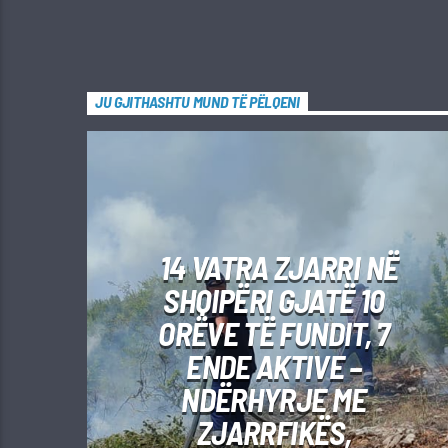
JU GJITHASHTU MUND TË PËLQENI
14 VATRA ZJARRI NË
SHQIPËRI GJATË 10
ORËVE TË FUNDIT, 7
ENDE AKTIVE –
NDËRHYRJE ME
ZJARRFIKËS,