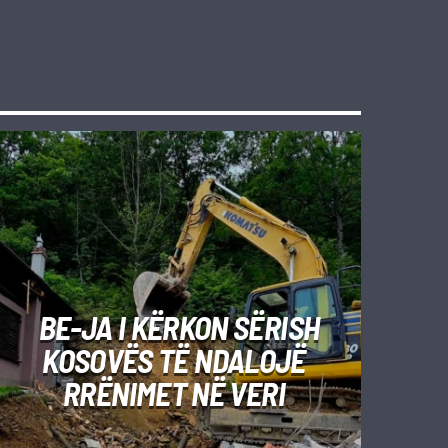
BE-JA I KËRKON SËRISH
KOSOVËS TË NDALOJË
RRËNIMET NË VERI