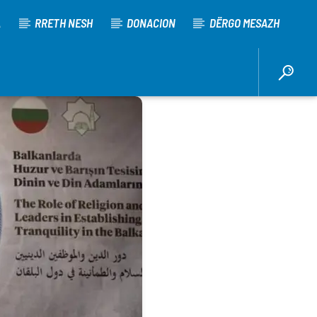
A
RRETH NESH
DONACION
DËRGO MESAZH