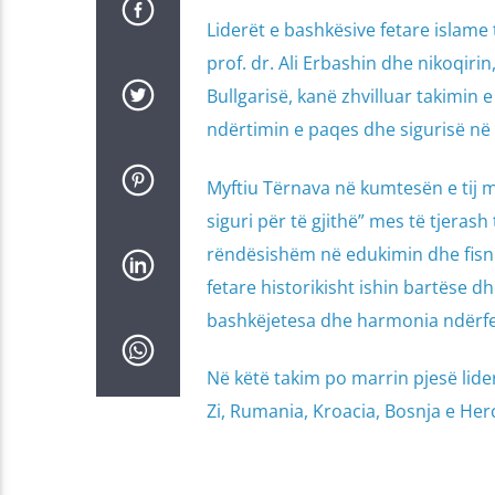
Liderët e bashkësive fetare islame t
prof. dr. Ali Erbashin dhe nikoqirin
Bullgarisë, kanë zhvilluar takimin 
ndërtimin e paqes dhe sigurisë në 
Myftiu Tërnava në kumtesën e tij m
siguri për të gjithë” mes të tjerash
rëndësishëm në edukimin dhe fisnik
fetare historikisht ishin bartëse 
bashkëjetesa dhe harmonia ndërfe
Në këtë takim po marrin pjesë lider
Zi, Rumania, Kroacia, Bosnja e Her