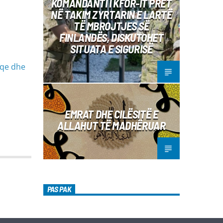
KOMANDANTI I KFOR-IT PRET
NË TAKIM ZYRTARIN E LARTË
TË MBROJTJES SË
FINLANDËS, DISKUTOHET
SITUATA E SIGURISË
aqe dhe
EMRAT DHE CILËSITË E
ALLAHUT TË MADHËRUAR
PAS PAK