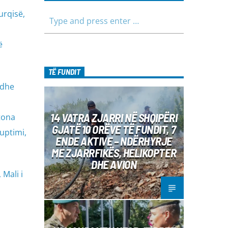
urqisë,
ë
TË FUNDIT
 dhe
14 VATRA ZJARRI NË SHQIPËRI
tona
GJATË 10 ORËVE TË FUNDIT, 7
uptimi,
ENDE AKTIVE – NDËRHYRJE
ME ZJARRFIKËS, HELIKOPTER
DHE AVION
 Mali i