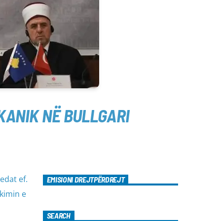
LKANIK NË BULLGARI
edat ef.
EMISIONI DREJTPËRDREJT
akimin e
SEARCH