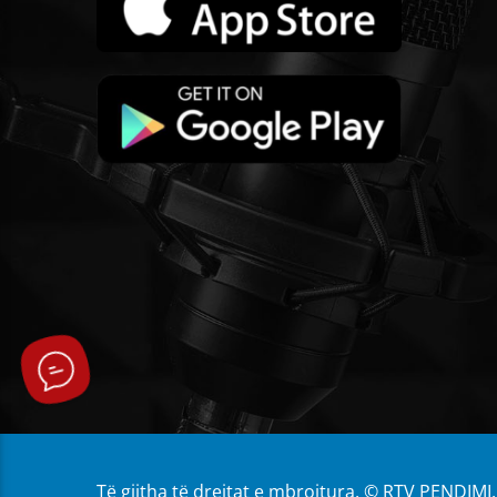
Të gjitha të drejtat e mbrojtura. © RTV PENDIMI.