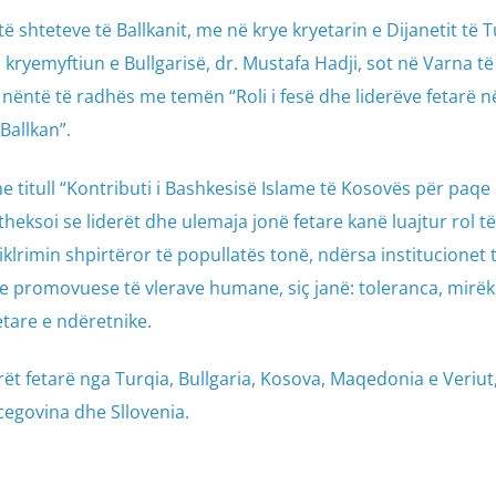
ë shteteve të Ballkanit, me në krye kryetarin e Dijanetit të T
, kryemyftiun e Bullgarisë, dr. Mustafa Hadji, sot në Varna të
e nëntë të radhës me temën “Roli i fesë dhe liderëve fetarë n
Ballkan”.
e titull “Kontributi i Bashkesisë Islame të Kosovës për paqe
 theksoi se liderët dhe ulemaja jonë fetare kanë luajtur rol të
lrimin shpirtëror të popullatës tonë, ndërsa institucionet 
dhe promovuese të vlerave humane, siç janë: toleranca, mirëk
tare e ndëretnike.
ët fetarë nga Turqia, Bullgaria, Kosova, Maqedonia e Veriut,
cegovina dhe Sllovenia.