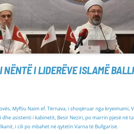
 I NËNTË I LIDERËVE ISLAMË BAL
sovës, Myftiu Naim ef. Tërnava, i shoqëruar nga kryeimami, V
zi dhe asistenti i kabinetit, Besir Neziri, po marrin pjesë në t
kanit, i cili po mbahet në qytetin Varna të Bullgarisë.