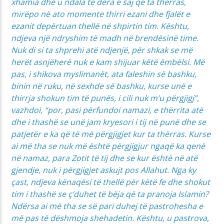
xhamia dhe u ndala te dera e saj që ta thërras,
mirëpo në ato momente thirri ezani dhe fjalët e
ezanit depërtuan thellë në shpirtin tim. Kështu,
ndjeva një ndryshim të madh në brendësinë time.
Nuk di si ta shprehi atë ndjenjë, për shkak se më
herët asnjëherë nuk e kam shijuar këtë ëmbëlsi. Më
pas, i shikova myslimanët, ata faleshin së bashku,
binin në ruku, në sexhde së bashku, kurse unë e
thirrja shokun tim të punës, i cili nuk m’u përgjigj”,
vazhdoi, “por, pasi përfundoi namazi, e thërrita atë
dhe i thashë se unë jam kryesori i tij në punë dhe se
patjetër e ka që të më përgjigjet kur ta thërras. Kurse
ai më tha se nuk më është përgjigjur ngaqë ka qenë
në namaz, para Zotit të tij dhe se kur është në atë
gjendje, nuk i përgjigjet askujt pos Allahut. Nga ky
çast, ndjeva kënaqësi të thellë për këtë fe dhe shokut
tim i thashë se ç’duhet të bëja që ta pranoja Islamin?
Ndërsa ai më tha se së pari duhej të pastrohesha e
më pas të dëshmoja shehadetin. Kështu, u pastrova,