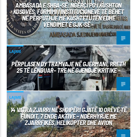
AMBASADA E SHBA-SË: NGËRÇI PO I KUSHTON
KOSOVËS, FORMIMI I INSTITUCIONEVE TË BËHET
NË PËRPUTHJE ME KUSHTETUTËN EDHE
VENDIMET E GJK-SË –
LAJME
PËRPLASEN DY TRAMVAJE NË GJERMANI, RRETH
25 TË LËNDUAR– TRE NË GJENDJE KRITIKE –
LAJME
14 VATRA ZJARRI NË SHQIPËRI GJATË 10 ORËVE TË
FUNDIT, 7 ENDE AKTIVE – NDËRHYRJE ME
ZJARRFIKËS, HELIKOPTER DHE AVION