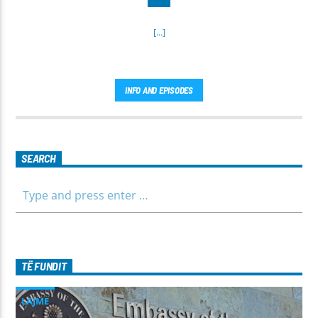
[...]
INFO AND EPISODES
SEARCH
TË FUNDIT
LAJME