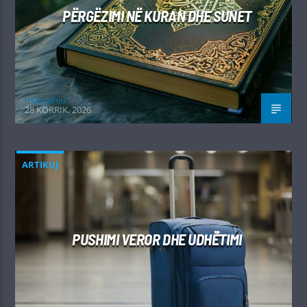
PËRGËZIMI NË KURAN DHE SUNET
Irfan Jahiu
28 KORRIK, 2026
ARTIKUJ
PUSHIMI VEROR DHE UDHËTIMI