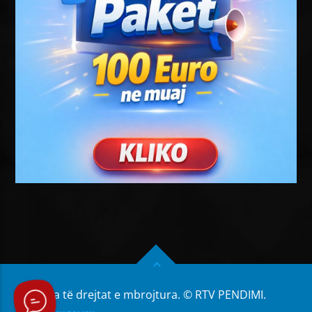
Të gjitha të drejtat e mbrojtura. © RTV PENDIMI.