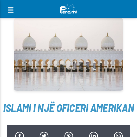
[There are no radio stations in the database]
ISLAMI I NJË OFICERI AMERIKAN