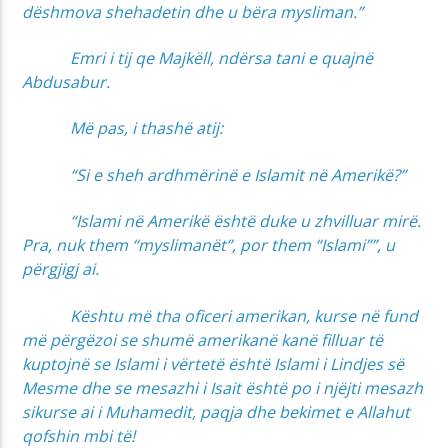
dëshmova shehadetin dhe u bëra mysliman.”
Emri i tij qe Majkëll, ndërsa tani e quajnë
Abdusabur.
Më pas, i thashë atij:
“Si e sheh ardhmërinë e Islamit në Amerikë?”
“Islami në Amerikë është duke u zhvilluar mirë.
Pra, nuk them “myslimanët”, por them “Islami””, u
përgjigj ai.
Kështu më tha oficeri amerikan, kurse në fund
më përgëzoi se shumë amerikanë kanë filluar të
kuptojnë se Islami i vërtetë është Islami i Lindjes së
Mesme dhe se mesazhi i Isait është po i njëjti mesazh
sikurse ai i Muhamedit, paqja dhe bekimet e Allahut
qofshin mbi të!