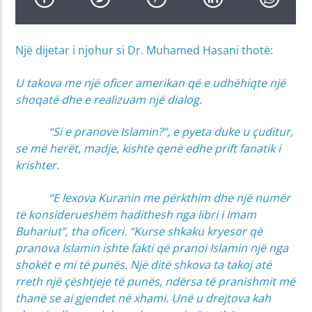
Një dijetar i njohur si Dr. Muhamed Hasani thotë:
U takova me një oficer amerikan që e udhëhiqte një
shoqatë dhe e realizuam një dialog.
“Si e pranove Islamin?”, e pyeta duke u çuditur,
se më herët, madje, kishte qenë edhe prift fanatik i
krishter.
“E lexova Kuranin me përkthim dhe një numër
të konsiderueshëm hadithesh nga libri i Imam
Buhariut”, tha oficeri. “Kurse shkaku kryesor që
pranova Islamin ishte fakti që pranoi Islamin një nga
shokët e mi të punës. Një ditë shkova ta takoj atë
rreth një çështjeje të punës, ndërsa të pranishmit më
thanë se ai gjendet në xhami. Unë u drejtova kah