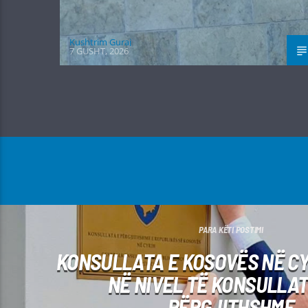
Kushtrim Guraj
7 GUSHT, 2026
PARA KËTI POSTIMI
KONSULLATA E KOSOVËS NË CY
NË NIVEL TË KONSULLAT
PËRGJITHSHME