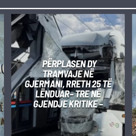
PËRPLASEN DY
TRAMVAJE NË
GJERMANI, RRETH 25 TË
LËNDUAR– TRE NË
GJENDJE KRITIKE –