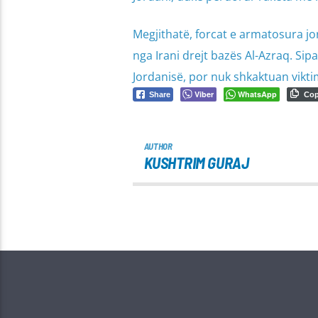
Megjithatë, forcat e armatosura j
nga Irani drejt bazës Al-Azraq. Sip
Jordanisë, por nuk shkaktuan vikt
Viber
WhatsApp
Share
Co
AUTHOR
KUSHTRIM GURAJ