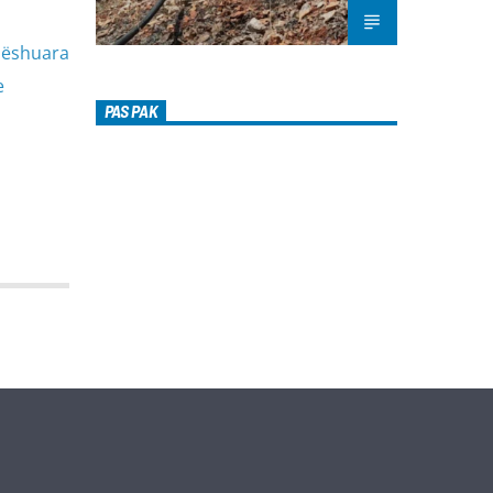
 lëshuara
e
PAS PAK