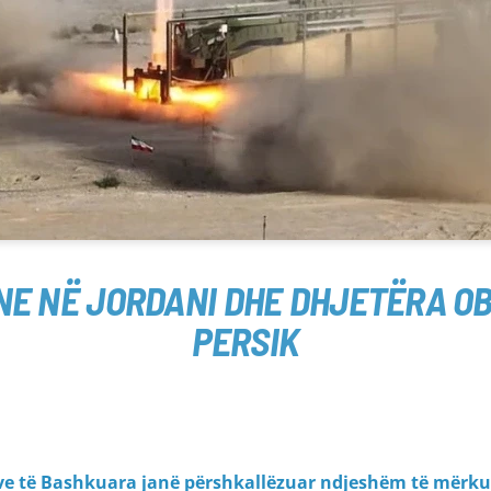
E NË JORDANI DHE DHJETËRA OB
PERSIK
eve të Bashkuara janë përshkallëzuar ndjeshëm të mërku