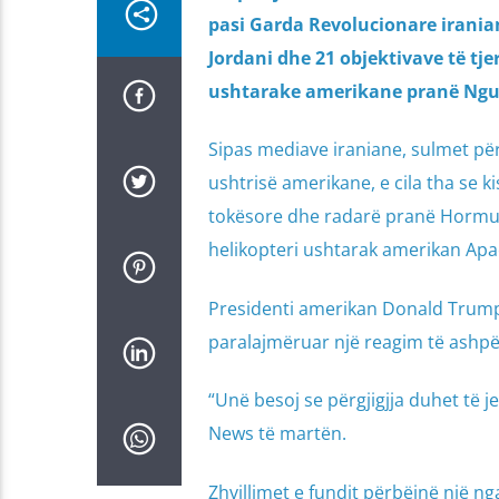
pasi Garda Revolucionare irania
Jordani dhe 21 objektivave të tje
ushtarake amerikane pranë Ngus
Sipas mediave iraniane, sulmet për
ushtrisë amerikane, e cila tha se k
tokësore dhe radarë pranë Hormuzit.
helikopteri ushtarak amerikan Apa
Presidenti amerikan Donald Trump e
paralajmëruar një reagim të ashpë
“Unë besoj se përgjigjja duhet të 
News të martën.
Zhvillimet e fundit përbëjnë një n