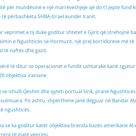
itë për mundësinë e një marrëveshjeje që do t’i jepte fund ko
 të përbashkëta SHBA-Izrael kundër Iranit.
r veprimet e tij duke goditur shtetet e Gjirit që strehojnë b
kimin e Ngushticës së Hormuzit, një prej korridoreve më të
 të naftës dhe gazit.
ë të ditur se operacionet e fundit ushtarake kanë zgjatur
20 objektiva iraniane.
 se ishulli Qeshm dhe qyteti portual Sirik, pranë Ngushticës
 sulmuara. Po ashtu, shpërthime janë dëgjuar në Bandar A
së ngushticës.
a se ka goditur katër objektiva brenda bazës amerikane Al
reze të gjatë veprimi.