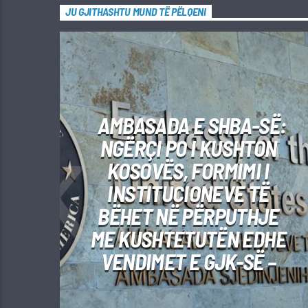
JU GJITHASHTU MUND TË PËLQENI
AMBASADA E SHBA-SË:
NGËRÇI PO I KUSHTON
KOSOVËS, FORMIMI I
INSTITUCIONEVE TË
BËHET NË PËRPUTHJE
ME KUSHTETUTËN EDHE
VENDIMET E GJK-SË –