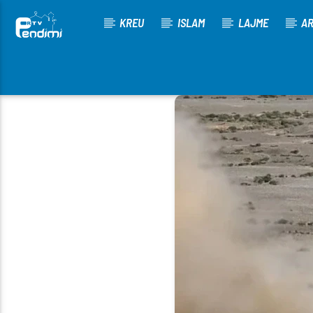
KREU
ISLAM
LAJME
AR
[There are no radio stations in the database]