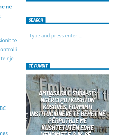
ne në
t
SEARCH
ionit të
ontrolli
 të një
TË FUNDIT
AMBASADA E SHBA-SË:
NGËRÇI PO I KUSHTON
KOSOVËS, FORMIMI I
ABC
INSTITUCIONEVE TË BËHET NË
PËRPUTHJE ME
KUSHTETUTËN EDHE
 mes
VENDIMET E GJK-SË –