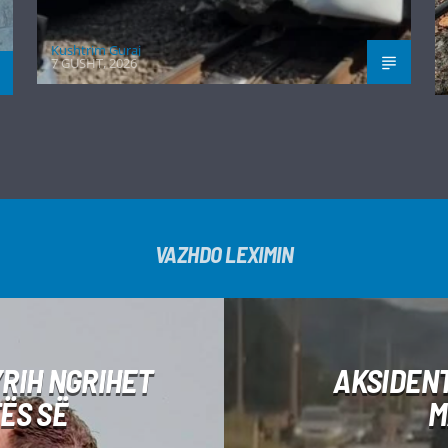
Kushtrim Guraj
7 GUSHT, 2026
VAZHDO LEXIMIN
RIH NGRIHET
AKSIDENT
ËS SË
M