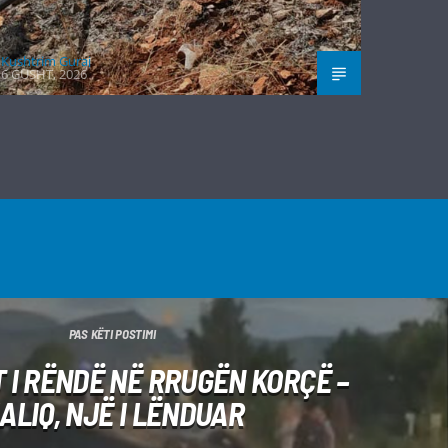
Kushtrim Guraj
6 GUSHT, 2026
PAS KËTI POSTIMI
 I RËNDË NË RRUGËN KORÇË –
ALIQ, NJË I LËNDUAR