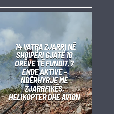
14 VATRA ZJARRI NË
SHQIPËRI GJATË 10
ORËVE TË FUNDIT, 7
ENDE AKTIVE –
NDËRHYRJE ME
ZJARRFIKËS,
HELIKOPTER DHE AVION