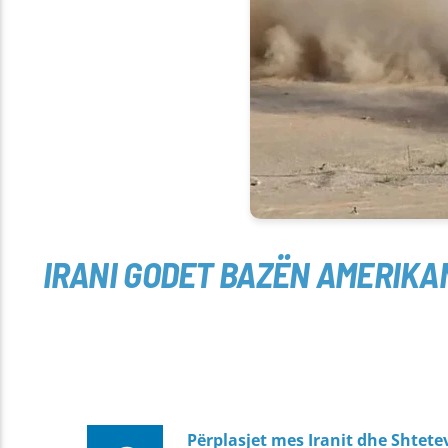
IRANI GODET BAZËN AMERIKAN
Përplasjet mes Iranit dhe Shtet