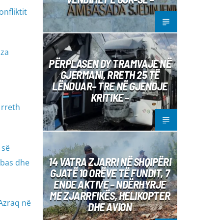
nfliktit
aza
PËRPLASEN DY TRAMVAJE NË
GJERMANI, RRETH 25 TË
LËNDUAR– TRE NË GJENDJE
KRITIKE –
 rreth
 së
14 VATRA ZJARRI NË SHQIPËRI
bbas dhe
GJATË 10 ORËVE TË FUNDIT, 7
ENDE AKTIVE – NDËRHYRJE
ME ZJARRFIKËS, HELIKOPTER
-Azraq në
DHE AVION