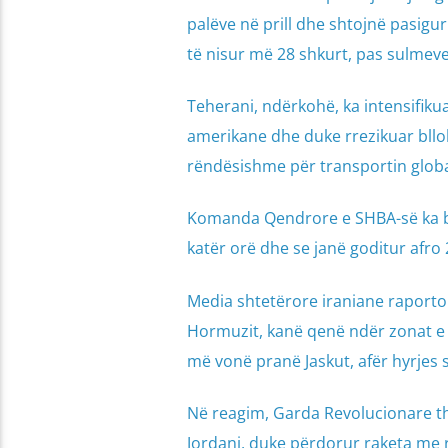
palëve në prill dhe shtojnë pasigur
të nisur më 28 shkurt, pas sulmeve
Teherani, ndërkohë, ka intensifikua
amerikane dhe duke rrezikuar bllo
rëndësishme për transportin global
Komanda Qendrore e SHBA-së ka bër
katër orë dhe se janë goditur afro 
Media shtetërore iraniane raportoi
Hormuzit, kanë qenë ndër zonat e
më vonë pranë Jaskut, afër hyrjes 
Në reagim, Garda Revolucionare th
Jordani, duke përdorur raketa me r