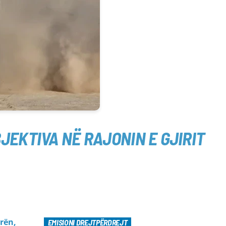
JEKTIVA NË RAJONIN E GJIRIT
rën,
EMISIONI DREJTPËRDREJT