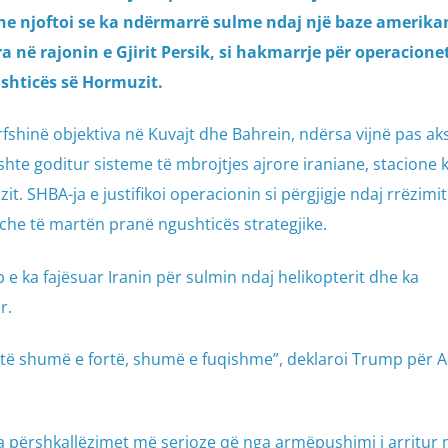
ne njoftoi se ka ndërmarrë sulme ndaj një baze amerika
ra në rajonin e Gjirit Persik, si hakmarrje për operacione
hticës së Hormuzit.
fshinë objektiva në Kuvajt dhe Bahrein, ndërsa vijnë pas aks
ishte goditur sisteme të mbrojtjes ajrore iraniane, stacione k
 SHBA-ja e justifikoi operacionin si përgjigje ndaj rrëzimit
che të martën pranë ngushticës strategjike.
 ka fajësuar Iranin për sulmin ndaj helikopterit dhe ka
r.
jetë shumë e fortë, shumë e fuqishme”, deklaroi Trump për 
ga përshkallëzimet më serioze që nga armëpushimi i arritur