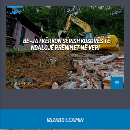
LAJME
BE-JA I KËRKON SËRISH KOSOVËS TË
NDALOJË RRËNIMET NË VERI
Kushtrim Guraj
5 GUSHT, 2026
VAZHDO LEXIMIN