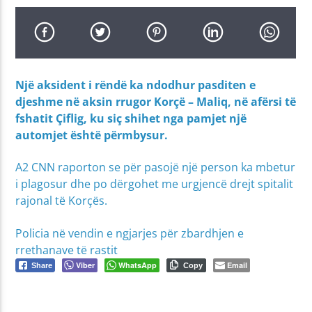
Një aksident i rëndë ka ndodhur pasditen e
djeshme në aksin rrugor Korçë – Maliq, në afërsi të
fshatit Çiflig, ku siç shihet nga pamjet një
automjet është përmbysur.
A2 CNN raporton se për pasojë një person ka mbetur
i plagosur dhe po dërgohet me urgjencë drejt spitalit
rajonal të Korçës.
Policia në vendin e ngjarjes për zbardhjen e
rrethanave të rastit
Viber
WhatsApp
Email
Share
Copy