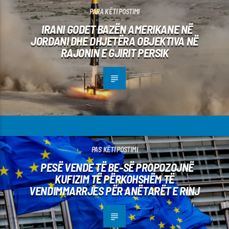
PARA KËTI POSTIMI
IRANI GODET BAZËN AMERIKANE NË
JORDANI DHE DHJETËRA OBJEKTIVA NË
RAJONIN E GJIRIT PERSIK
PAS KËTI POSTIMI
PESË VENDE TË BE-SË PROPOZOJNË
KUFIZIM TË PËRKOHSHËM TË
VENDIMMARRJES PËR ANËTARËT E RINJ