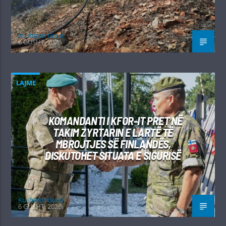
Kushtrim Guraj
6 GUSHT, 2026
LAJME
KOMANDANTI I KFOR-IT PRET NË
TAKIM ZYRTARIN E LARTË TË
MBROJTJES SË FINLANDËS,
DISKUTOHET SITUATA E SIGURISË
Kushtrim Guraj
6 GUSHT, 2026