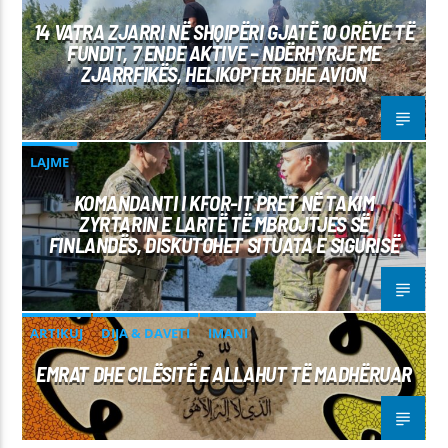
14 VATRA ZJARRI NË SHQIPËRI GJATË 10 ORËVE TË
FUNDIT, 7 ENDE AKTIVE – NDËRHYRJE ME
ZJARRFIKËS, HELIKOPTER DHE AVION
LAJME
KOMANDANTI I KFOR-IT PRET NË TAKIM
ZYRTARIN E LARTË TË MBROJTJES SË
FINLANDËS, DISKUTOHET SITUATA E SIGURISË
ARTIKUJ
DIJA & DAVETI
IMANI
EMRAT DHE CILËSITË E ALLAHUT TË MADHËRUAR