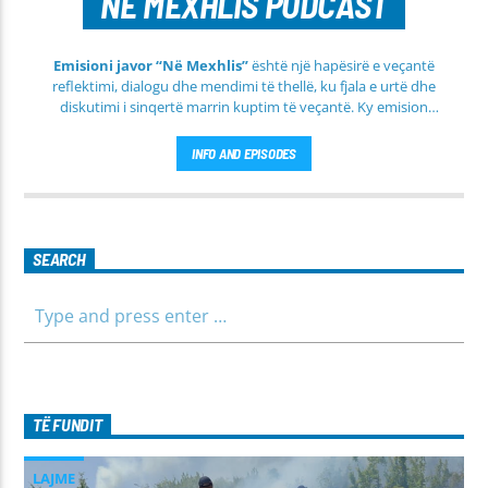
NE MEXHLIS PODCAST
Emisioni javor “Në Mexhlis”
është një hapësirë e veçantë
reflektimi, dialogu dhe mendimi të thellë, ku fjala e urtë dhe
diskutimi i sinqertë marrin kuptim të veçantë. Ky emision
transmetohet
drejtpërdrejt çdo të martë
, duke sjellë tek
publiku një formë komunikimi të hapur, të qetë dhe shumë
INFO AND EPISODES
përmbajtësore
SEARCH
TË FUNDIT
LAJME