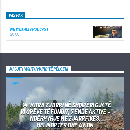
PAS PAK
NE MEXHLIS PODCAST
20:00
JU GJITHASHTU MUND TË PËLQENI
LAJME
14 VATRA ZJARRI NË SHQIPËRI GJATË
10 ORËVE TË FUNDIT, 7 ENDE AKTIVE –
NDËRHYRJE ME ZJARRFIKËS,
HELIKOPTER DHE AVION