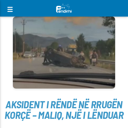
[There are no radio stations in the database]
AKSIDENT I RËNDË NË RRUGËN
KORÇË – MALIQ, NJË I LËNDUAR