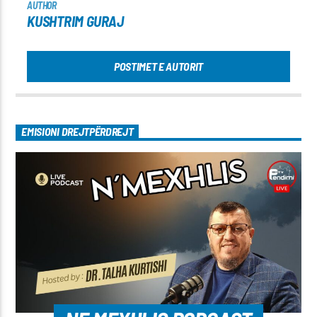
AUTHOR
KUSHTRIM GURAJ
POSTIMET E AUTORIT
EMISIONI DREJTPËRDREJT