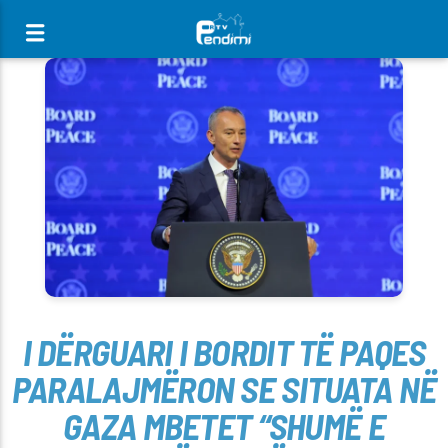
[There are no radio stations in the database]
I DËRGUARI I BORDIT TË PAQES
PARALAJMËRON SE SITUATA NË
GAZA MBETET “SHUMË E