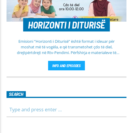
HORIZONTI I DITURISË
Emisioni “Horizonti i Diturisë” është format i ideuar për
moshat më të vogëla, e që transmetohet çdo të diel,
drejtpërtdrejt në Rtv-Pendimi. Përfshirja e materialeve të
dobishme, me qëllim mësimi, edukimi dhe orientimi në
rrugën e duhur të besimit Islam, janë pikësynimi kryesor i
INFO AND EPISODES
këtij emisioni. Përshtatur për grupmosha të ndryshme, e që
të jemi më afër dëgjuesve të rinj, komunikojmë së bashku me
fëmijët, të cilët mund të jenë pjesëmarrës në bashkëbisedim
për tema të ndryshme, në një formë testimi për njohuritë që
kanë, por edhe përfitimin e njohurive të reja. Çdo të diel, ora
SEARCH
10:00-12:00 Moderatore: Luljeta Beqiri Kontakti: Viber: +383
45 471 848 SMS: Dërgo Mesazh