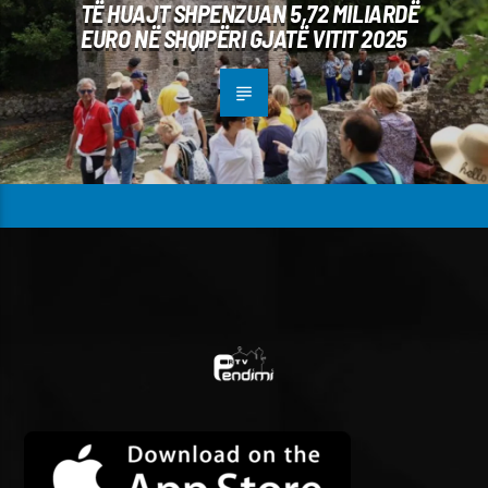
TË HUAJT SHPENZUAN 5,72 MILIARDË
EURO NË SHQIPËRI GJATË VITIT 2025