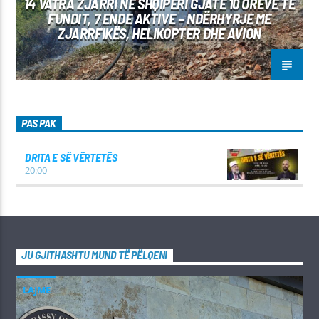
14 VATRA ZJARRI NË SHQIPËRI GJATË 10 ORËVE TË
FUNDIT, 7 ENDE AKTIVE – NDËRHYRJE ME
ZJARRFIKËS, HELIKOPTER DHE AVION
PAS PAK
DRITA E SË VËRTETËS
20:00
JU GJITHASHTU MUND TË PËLQENI
LAJME