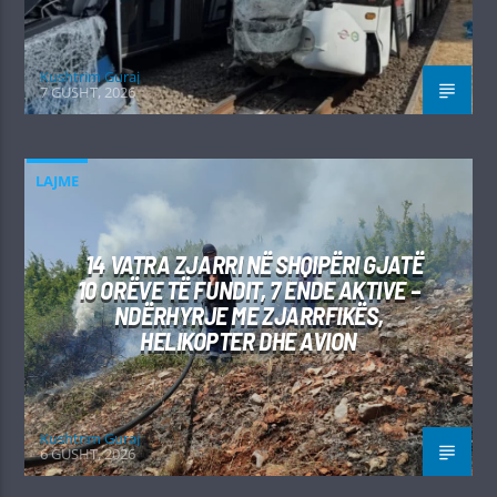
Kushtrim Guraj
7 GUSHT, 2026
LAJME
14 VATRA ZJARRI NË SHQIPËRI GJATË
10 ORËVE TË FUNDIT, 7 ENDE AKTIVE –
NDËRHYRJE ME ZJARRFIKËS,
HELIKOPTER DHE AVION
Kushtrim Guraj
6 GUSHT, 2026