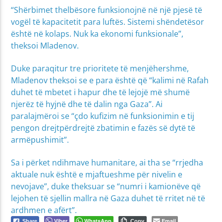
“Shërbimet thelbësore funksionojnë në një pjesë të
vogël të kapacitetit para luftës. Sistemi shëndetësor
është në kolaps. Nuk ka ekonomi funksionale”,
theksoi Mladenov.
Duke paraqitur tre prioritete të menjëhershme,
Mladenov theksoi se e para është që “kalimi në Rafah
duhet të mbetet i hapur dhe të lejojë më shumë
njerëz të hyjnë dhe të dalin nga Gaza”. Ai
paralajmëroi se “çdo kufizim në funksionimin e tij
pengon drejtpërdrejtë zbatimin e fazës së dytë të
armëpushimit”.
Sa i përket ndihmave humanitare, ai tha se “rrjedha
aktuale nuk është e mjaftueshme për nivelin e
nevojave”, duke theksuar se “numri i kamionëve që
lejohen të sjellin mallra në Gaza duhet të rritet në të
ardhmen e afërt”.
Viber
WhatsApp
Email
Share
Copy