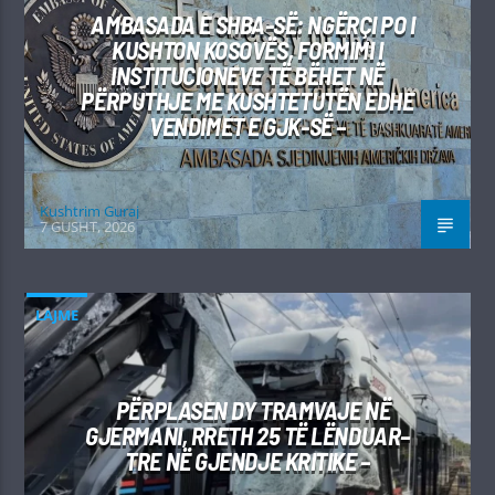
AMBASADA E SHBA-SË: NGËRÇI PO I
KUSHTON KOSOVËS, FORMIMI I
INSTITUCIONEVE TË BËHET NË
PËRPUTHJE ME KUSHTETUTËN EDHE
VENDIMET E GJK-SË –
Kushtrim Guraj
7 GUSHT, 2026
LAJME
PËRPLASEN DY TRAMVAJE NË
GJERMANI, RRETH 25 TË LËNDUAR–
TRE NË GJENDJE KRITIKE –