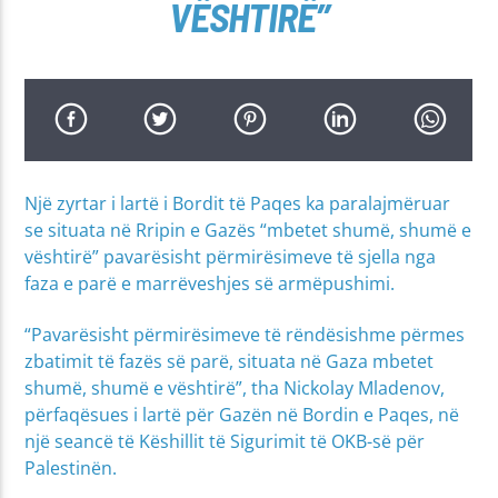
VËSHTIRË”
Një zyrtar i lartë i Bordit të Paqes ka paralajmëruar
se situata në Rripin e Gazës “mbetet shumë, shumë e
vështirë” pavarësisht përmirësimeve të sjella nga
faza e parë e marrëveshjes së armëpushimi.
“Pavarësisht përmirësimeve të rëndësishme përmes
zbatimit të fazës së parë, situata në Gaza mbetet
shumë, shumë e vështirë”, tha Nickolay Mladenov,
përfaqësues i lartë për Gazën në Bordin e Paqes, në
një seancë të Këshillit të Sigurimit të OKB-së për
Palestinën.