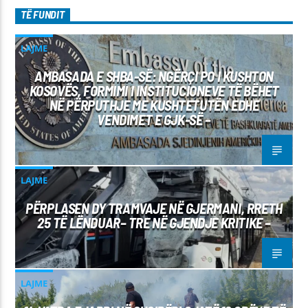
TË FUNDIT
LAJME
AMBASADA E SHBA-SË: NGËRÇI PO I KUSHTON
KOSOVËS, FORMIMI I INSTITUCIONEVE TË BËHET
NË PËRPUTHJE ME KUSHTETUTËN EDHE
VENDIMET E GJK-SË –
LAJME
PËRPLASEN DY TRAMVAJE NË GJERMANI, RRETH
25 TË LËNDUAR– TRE NË GJENDJE KRITIKE –
LAJME