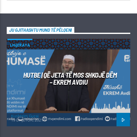
JU GJITHASHTU MUND TË PËLQENI
LIGJERATA
HUTBE | QË JETA TË MOS SHKOJË DËM
– EKREM AVDIU
Kushtrim Guraj
19 DHJETOR, 2021