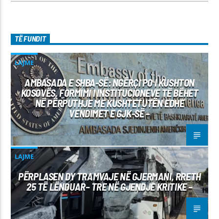
TË FUNDIT
LAJME
AMBASADA E SHBA-SË: NGËRÇI PO I KUSHTON
KOSOVËS, FORMIMI I INSTITUCIONEVE TË BËHET
NË PËRPUTHJE ME KUSHTETUTËN EDHE
VENDIMET E GJK-SË –
LAJME
PËRPLASEN DY TRAMVAJE NË GJERMANI, RRETH
25 TË LËNDUAR– TRE NË GJENDJE KRITIKE –