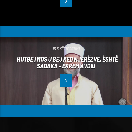
PAS KËTI POSTIMI
HUTBE | MOS U BEJ KEQ NJERËZVE, ËSHTË
SADAKA – EKREM AVDIU