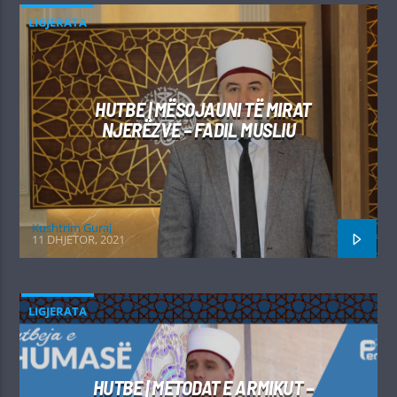
LIGJERATA
HUTBE | MËSOJAUNI TË MIRAT
NJERËZVE – FADIL MUSLIU
Kushtrim Guraj
11 DHJETOR, 2021
LIGJERATA
HUTBE | METODAT E ARMIKUT –