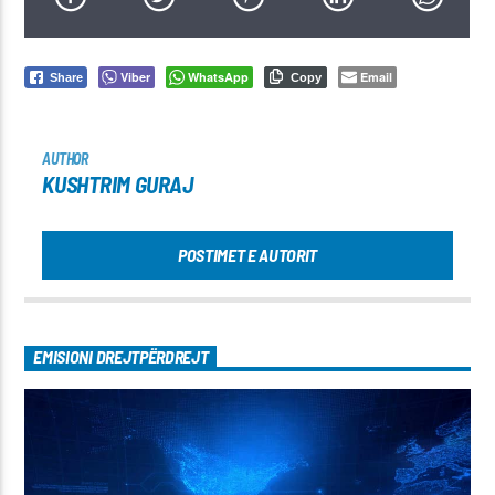
Viber
WhatsApp
Email
Share
Copy
AUTHOR
KUSHTRIM GURAJ
POSTIMET E AUTORIT
EMISIONI DREJTPËRDREJT