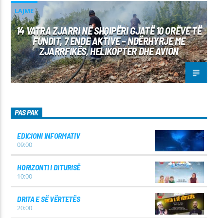
LAJME
14 VATRA ZJARRI NË SHQIPËRI GJATË 10 ORËVE TË
FUNDIT, 7 ENDE AKTIVE – NDËRHYRJE ME
ZJARRFIKËS, HELIKOPTER DHE AVION
PAS PAK
EDICIONI INFORMATIV
09:00
HORIZONTI I DITURISË
10:00
DRITA E SË VËRTETËS
20:00