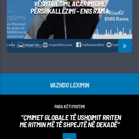
VËSHTIRËSIMI, ACARIMI DHE
PËRSHKALLËZIMI – ENIS RAMA
Kushtrim Guraj
11 DHJETOR, 2021
VAZHDO LEXIMIN
PARA KËTI POSTIMI
“ÇMIMET GLOBALE TË USHQIMIT RRITEN
ME RITMIN MË TË SHPEJTË NË DEKADË”