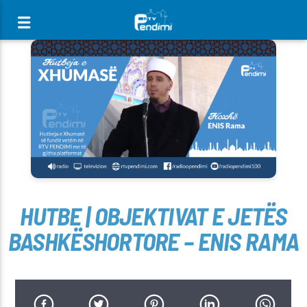
[There are no radio stations in the database]
HUTBE | OBJEKTIVAT E JETËS
BASHKËSHORTORE – ENIS RAMA