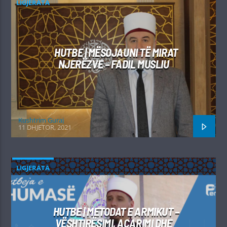
LIGJERATA
HUTBE | MËSOJAUNI TË MIRAT
NJERËZVE – FADIL MUSLIU
Kushtrim Guraj
11 DHJETOR, 2021
LIGJERATA
HUTBE | METODAT E ARMIKUT –
VËSHTIRËSIMI, ACARIMI DHE