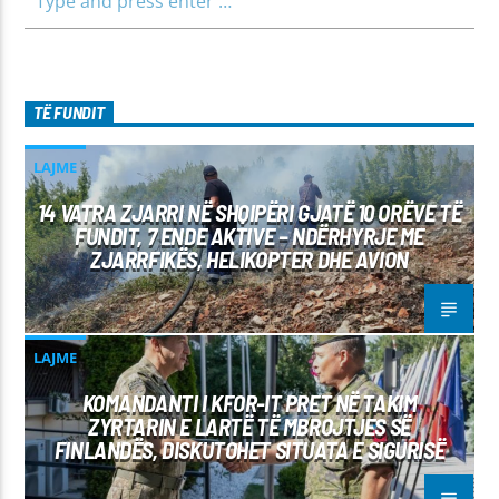
TË FUNDIT
LAJME
14 VATRA ZJARRI NË SHQIPËRI GJATË 10 ORËVE TË
FUNDIT, 7 ENDE AKTIVE – NDËRHYRJE ME
ZJARRFIKËS, HELIKOPTER DHE AVION
LAJME
KOMANDANTI I KFOR-IT PRET NË TAKIM
ZYRTARIN E LARTË TË MBROJTJES SË
FINLANDËS, DISKUTOHET SITUATA E SIGURISË