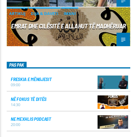
ARTIKUJ
DIJA & DAVETI
IMANI
EMRAT DHE CILËSITË E ALLAHUT TË MADHËRUAR
PAS PAK
FRESKIA E MËNGJESIT
09:00
NË FOKUS TË DITËS
14:30
NE MEXHLIS PODCAST
20:00