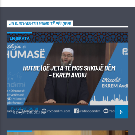
JU GJITHASHTU MUND TË PËLQENI
LIGJERATA
HUTBE | QË JETA TË MOS SHKOJË DËM
– EKREM AVDIU
Kushtrim Guraj
19 DHJETOR, 2021