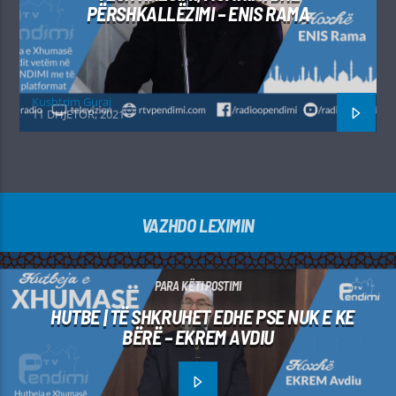
PËRSHKALLËZIMI – ENIS RAMA
Kushtrim Guraj
11 DHJETOR, 2021
VAZHDO LEXIMIN
PARA KËTI POSTIMI
HUTBE | TË SHKRUHET EDHE PSE NUK E KE
BËRË – EKREM AVDIU