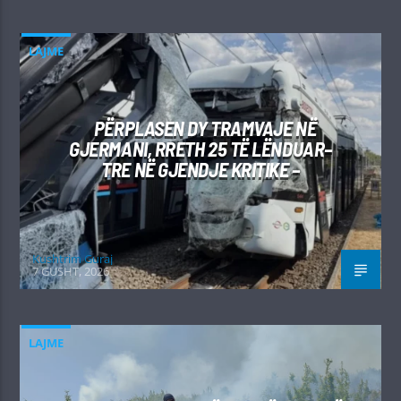
LAJME
PËRPLASEN DY TRAMVAJE NË
GJERMANI, RRETH 25 TË LËNDUAR–
TRE NË GJENDJE KRITIKE –
Kushtrim Guraj
7 GUSHT, 2026
LAJME