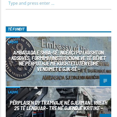
TË FUNDIT
LAJME
AMBASADA E SHBA-SË: NGËRÇI PO I KUSHTON
KOSOVËS, FORMIMI I INSTITUCIONEVE TË BËHET
NË PËRPUTHJE ME KUSHTETUTËN EDHE
VENDIMET E GJK-SË –
LAJME
PËRPLASEN DY TRAMVAJE NË GJERMANI, RRETH
25 TË LËNDUAR– TRE NË GJENDJE KRITIKE –