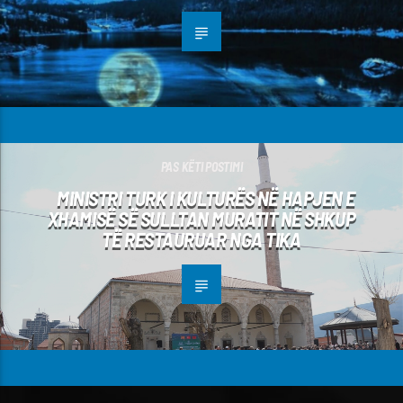
PAS KËTI POSTIMI
MINISTRI TURK I KULTURËS NË HAPJEN E
XHAMISË SË SULLTAN MURATIT NË SHKUP
TË RESTAURUAR NGA TIKA