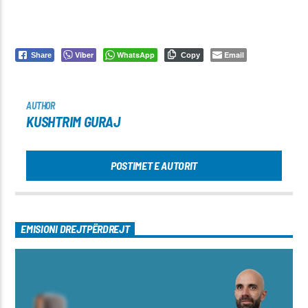
Viber
WhatsApp
Email
Share
Copy
AUTHOR
KUSHTRIM GURAJ
POSTIMET E AUTORIT
EMISIONI DREJTPËRDREJT