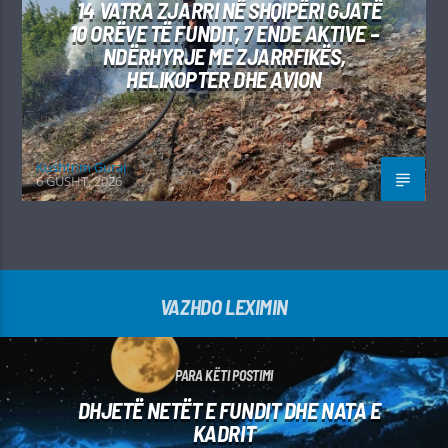
14 VATRA ZJARRI NË SHQIPËRI GJATË
10 ORËVE TË FUNDIT, 7 ENDE AKTIVE –
NDËRHYRJE ME ZJARRFIKËS,
HELIKOPTER DHE AVION
Kushtrim Guraj
6 GUSHT, 2026
VAZHDO LEXIMIN
PARA KËTI POSTIMI
DHJETË NETËT E FUNDIT DHE NATA E
KADRIT