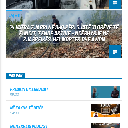
LAJME
14 VATRA ZJARRI NË SHQIPËRI GJATË 10 ORËVE TË
FUNDIT, 7 ENDE AKTIVE – NDËRHYRJE ME
ZJARRFIKËS, HELIKOPTER DHE AVION
PAS PAK
FRESKIA E MËNGJESIT
09:00
NË FOKUS TË DITËS
14:30
NE MEXHLIS PODCAST