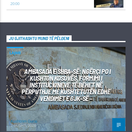
20:00
JU GJITHASHTU MUND TË PËLQENI
LAJME
AMBASADA E SHBA-SË: NGËRÇI PO I
KUSHTON KOSOVËS, FORMIMI I
INSTITUCIONEVE TË BËHET NË
PËRPUTHJE ME KUSHTETUTËN EDHE
VENDIMET E GJK-SË –
Kushtrim Guraj
7 GUSHT, 2026