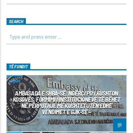
të jemi më afër dëgjuesve të rinj, komunikojmë së bashku me
fëmijët, të cilët mund të jenë pjesëmarrës në bashkëbisedim
për tema të ndryshme, në një formë testimi për njohuritë që
kanë, por edhe përfitimin e njohurive të reja. Çdo të diel, ora
SEARCH
10:00-12:00 Moderatore: Luljeta Beqiri Kontakti: Viber: +383
45 471 848 SMS: Dërgo Mesazh
TË FUNDIT
LAJME
AMBASADA E SHBA-SË: NGËRÇI PO I KUSHTON
KOSOVËS, FORMIMI I INSTITUCIONEVE TË BËHET
NË PËRPUTHJE ME KUSHTETUTËN EDHE
VENDIMET E GJK-SË –