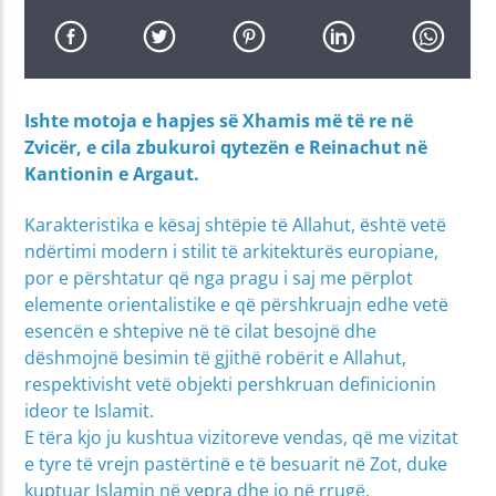
Ishte motoja e hapjes së Xhamis më të re në
Zvicër, e cila zbukuroi qytezën e Reinachut në
Kantionin e Argaut.
Karakteristika e kësaj shtëpie të Allahut, është vetë
ndërtimi modern i stilit të arkitekturës europiane,
por e përshtatur që nga pragu i saj me përplot
elemente orientalistike e që përshkruajn edhe vetë
esencën e shtepive në të cilat besojnë dhe
dëshmojnë besimin të gjithë robërit e Allahut,
respektivisht vetë objekti pershkruan definicionin
ideor te Islamit.
E tëra kjo ju kushtua vizitoreve vendas, që me vizitat
e tyre të vrejn pastërtinë e të besuarit në Zot, duke
kuptuar Islamin në vepra dhe jo në rrugë.