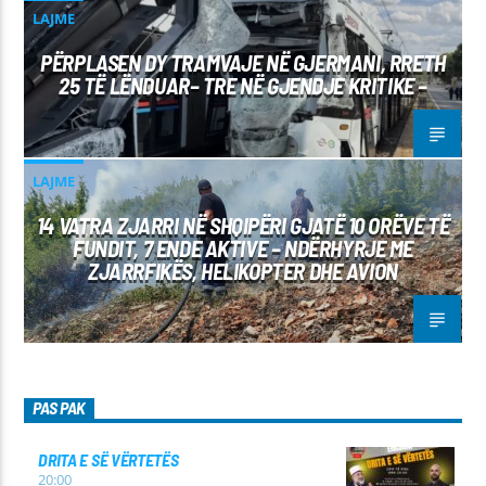
LAJME
PËRPLASEN DY TRAMVAJE NË GJERMANI, RRETH
25 TË LËNDUAR– TRE NË GJENDJE KRITIKE –
LAJME
14 VATRA ZJARRI NË SHQIPËRI GJATË 10 ORËVE TË
FUNDIT, 7 ENDE AKTIVE – NDËRHYRJE ME
ZJARRFIKËS, HELIKOPTER DHE AVION
PAS PAK
DRITA E SË VËRTETËS
20:00