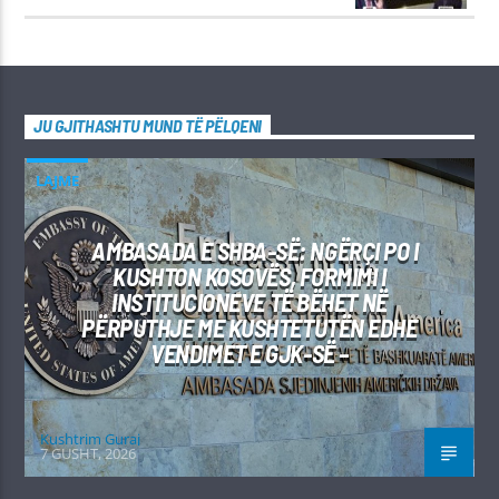
JU GJITHASHTU MUND TË PËLQENI
LAJME
AMBASADA E SHBA-SË: NGËRÇI PO I
KUSHTON KOSOVËS, FORMIMI I
INSTITUCIONEVE TË BËHET NË
PËRPUTHJE ME KUSHTETUTËN EDHE
VENDIMET E GJK-SË –
Kushtrim Guraj
7 GUSHT, 2026