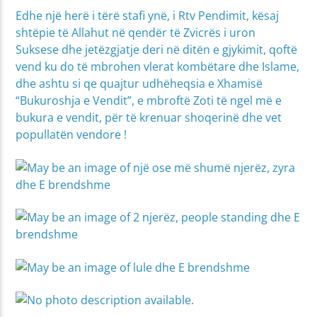
Edhe një herë i tërë stafi ynë, i Rtv Pendimit, kësaj
shtëpie të Allahut në qendër të Zvicrës i uron
Suksese dhe jetëzgjatje deri në ditën e gjykimit, qoftë
vend ku do të mbrohen vlerat kombëtare dhe Islame,
dhe ashtu si qe quajtur udhëheqsia e Xhamisë
“Bukuroshja e Vendit”, e mbroftë Zoti të ngel më e
bukura e vendit, për të krenuar shoqerinë dhe vet
popullatën vendore !