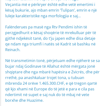
Veçantia më e përkryer është edhe vetë emertimi i
kësaj bukurie, ajo mban emrin ‘Tulipan’, emrin e një
luleje karakteristike nga morfologjia e saj…
Falënderues pa masë nga Rtv Pendimi ishin të
perzgjedhurit e kësaj shoqërie të mrekulluar për të
gjithë ndjekësit tanë, do t’ju japen edhe disa detaje
qe ndam nga triumfi i natës së Kadrit së bashku në
Reinach.
Në transmetimin tonë, përjetuam edhe njëherë se sa
bujar ndaj Godinave të Allahut është mërgata jonë
shqiptare dhe nga mbarë hapësira e Zvicrës, dhe për
rrethë, pa anashkaluar trojet tona, u tubuan
mbrenda 24 orëve 1.465.300.CHF, e që tregon qartë
që kjo xhami në Europe do të jetë e para e cila pas
ndertimit në supet e saj nuk do të mbaj në vete
borxhe dhe Huazime.