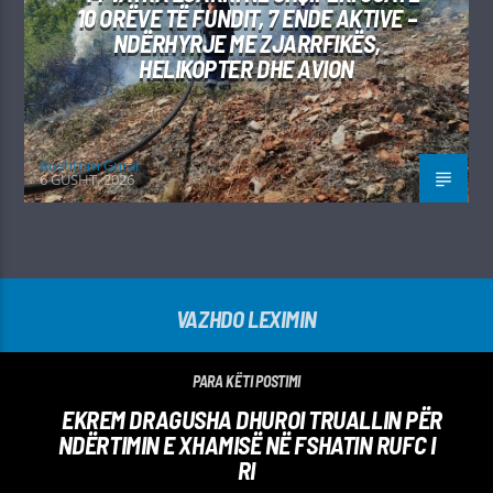
10 ORËVE TË FUNDIT, 7 ENDE AKTIVE –
NDËRHYRJE ME ZJARRFIKËS,
HELIKOPTER DHE AVION
Kushtrim Guraj
6 GUSHT, 2026
VAZHDO LEXIMIN
PARA KËTI POSTIMI
EKREM DRAGUSHA DHUROI TRUALLIN PËR
NDËRTIMIN E XHAMISË NË FSHATIN RUFC I
RI