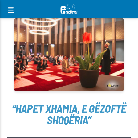
[There are no radio stations in the database]
“HAPET XHAMIA, E GËZOFTË
SHOQËRIA”