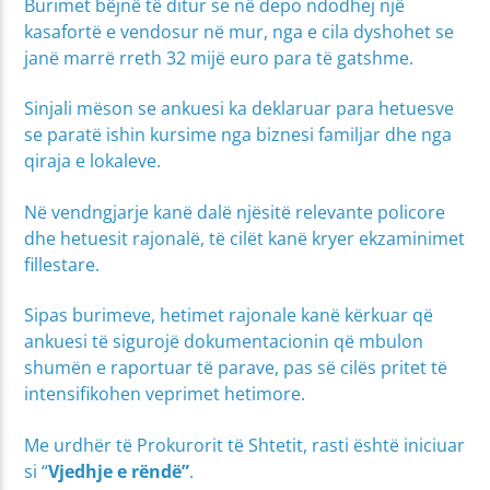
Burimet bëjnë të ditur se në depo ndodhej një
kasafortë e vendosur në mur, nga e cila dyshohet se
janë marrë rreth 32 mijë euro para të gatshme.
Sinjali mëson se ankuesi ka deklaruar para hetuesve
se paratë ishin kursime nga biznesi familjar dhe nga
qiraja e lokaleve.
Në vendngjarje kanë dalë njësitë relevante policore
dhe hetuesit rajonalë, të cilët kanë kryer ekzaminimet
fillestare.
Sipas burimeve, hetimet rajonale kanë kërkuar që
ankuesi të sigurojë dokumentacionin që mbulon
shumën e raportuar të parave, pas së cilës pritet të
intensifikohen veprimet hetimore.
Me urdhër të Prokurorit të Shtetit, rasti është iniciuar
si “
Vjedhje e rëndë”
.