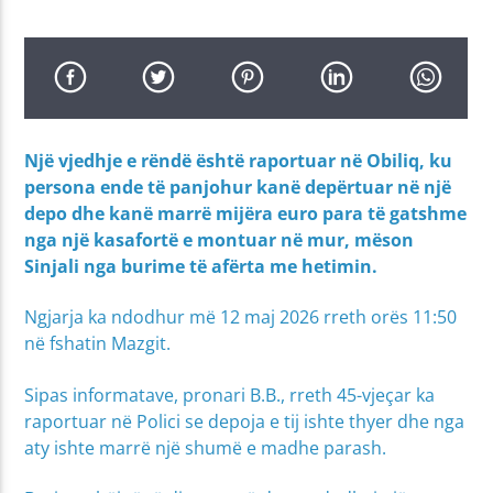
Një vjedhje e rëndë është raportuar në Obiliq, ku
persona ende të panjohur kanë depërtuar në një
depo dhe kanë marrë mijëra euro para të gatshme
nga një kasafortë e montuar në mur, mëson
Sinjali nga burime të afërta me hetimin.
Ngjarja ka ndodhur më 12 maj 2026 rreth orës 11:50
në fshatin Mazgit.
Sipas informatave, pronari B.B., rreth 45-vjeçar ka
raportuar në Polici se depoja e tij ishte thyer dhe nga
aty ishte marrë një shumë e madhe parash.