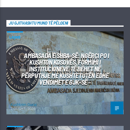
JU GJITHASHTU MUND TË PËLQENI
LAJME
AMBASADA E SHBA-SË: NGËRÇI PO I
KUSHTON KOSOVËS, FORMIMI I
INSTITUCIONEVE TË BËHET NË
PËRPUTHJE ME KUSHTETUTËN EDHE
VENDIMET E GJK-SË –
Kushtrim Guraj
7 GUSHT, 2026