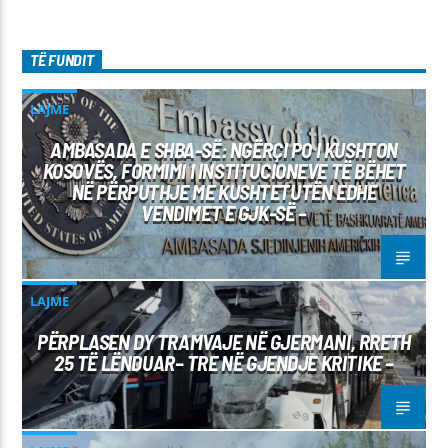
TË FUNDIT
LAJME
AMBASADA E SHBA-SË: NGËRÇI PO I KUSHTON
KOSOVËS, FORMIMI I INSTITUCIONEVE TË BËHET
NË PËRPUTHJE ME KUSHTETUTËN EDHE
VENDIMET E GJK-SË –
LAJME
PËRPLASEN DY TRAMVAJE NË GJERMANI, RRETH
25 TË LËNDUAR– TRE NË GJENDJE KRITIKE –