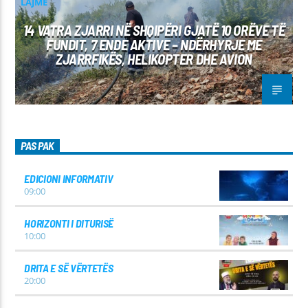
LAJME
14 VATRA ZJARRI NË SHQIPËRI GJATË 10 ORËVE TË
FUNDIT, 7 ENDE AKTIVE – NDËRHYRJE ME
ZJARRFIKËS, HELIKOPTER DHE AVION
PAS PAK
EDICIONI INFORMATIV
09:00
HORIZONTI I DITURISË
10:00
DRITA E SË VËRTETËS
20:00