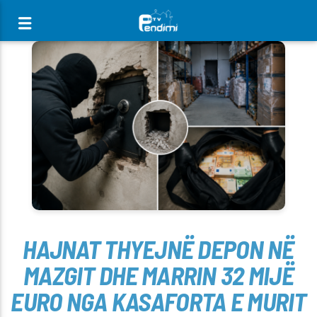
[There are no radio stations in the database]
HAJNAT THYEJNË DEPON NË
MAZGIT DHE MARRIN 32 MIJË
EURO NGA KASAFORTA E MURIT