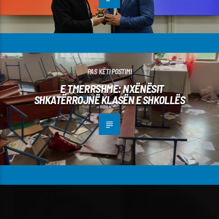
PAS KËTI POSTIMI
E TMERRSHME: NXËNËSIT
SHKATËRROJNË KLASËN E SHKOLLËS