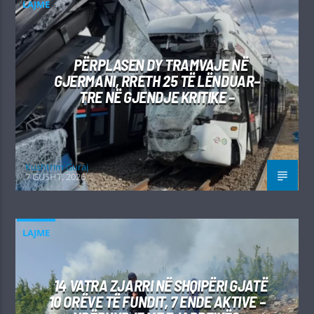
LAJME
PËRPLASEN DY TRAMVAJE NË
GJERMANI, RRETH 25 TË LËNDUAR–
TRE NË GJENDJE KRITIKE –
Kushtrim Guraj
7 GUSHT, 2026
LAJME
14 VATRA ZJARRI NË SHQIPËRI GJATË
10 ORËVE TË FUNDIT, 7 ENDE AKTIVE –