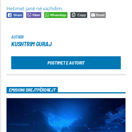
Hetimet janë në vazhdim.
Viber
WhatsApp
Email
Share
Copy
AUTHOR
KUSHTRIM GURAJ
POSTIMET E AUTORIT
EMISIONI DREJTPËRDREJT