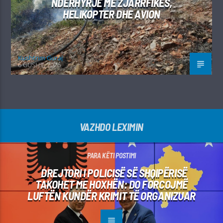
NDËRHYRJE ME ZJARRFIKËS,
HELIKOPTER DHE AVION
Kushtrim Guraj
6 GUSHT, 2026
VAZHDO LEXIMIN
PARA KËTI POSTIMI
DREJTORI I POLICISË SË SHQIPËRISË
TAKOHET ME HOXHËN: DO FORCOJMË
LUFTËN KUNDËR KRIMIT TË ORGANIZUAR