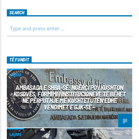
SEARCH
TË FUNDIT
LAJME
AMBASADA E SHBA-SË: NGËRÇI PO I KUSHTON
KOSOVËS, FORMIMI I INSTITUCIONEVE TË BËHET
NË PËRPUTHJE ME KUSHTETUTËN EDHE
VENDIMET E GJK-SË –
LAJME