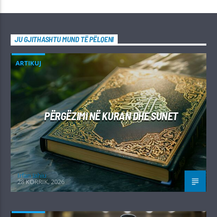
JU GJITHASHTU MUND TË PËLQENI
ARTIKUJ
PËRGËZIMI NË KURAN DHE SUNET
Irfan Jahiu
28 KORRIK, 2026