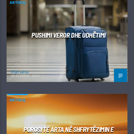
ARTIKUJ
PUSHIMI VEROR DHE UDHËTIMI
Irfan Jahiu
20 KORRIK, 2026
ARTIKUJ
POROSI TË ARTA NË SHFRYTËZIMIN E