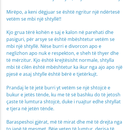
Mirëpo, a keni dëgjuar se është ngritur një ndërtesë
vetëm se mbi një shtyllë!!
Kjo grua tërë kohën e saj e kalon në parehati dhe
pasiguri, për arsye se është mbështetur vetëm se
mbi një shtyllë. Nëse burri e divorcon apo e
neglizhon apo nuk e respekton, e sheh të thyer dhe
të mërzitur. Kjo është krejtësisht normale, shtylla
mbi të cilën është mbështetur ka ikur nga ajo apo një
pjesë e asaj shtylle është bërë e tjetërkujt.
Prandaj le të jetë burri yt vetëm se një shtojcë e
bukur e jetës tënde, ku me të së bashku do të jetosh
çaste të lumtura shtojcë, duke i ruajtur edhe shtyllat
e tjera në jetën tënde.
Baraspeshoi gjërat, më të mirat dhe më të drejta nga
to janë të mesmet. Bëje veten të lumtur, derisa të