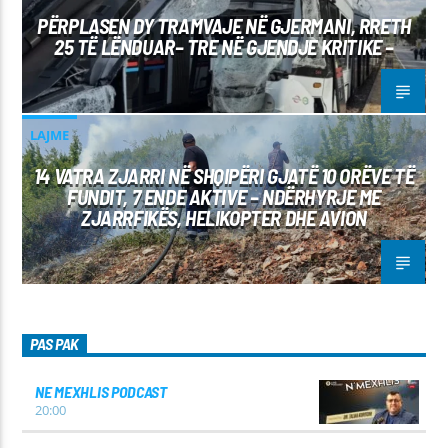
PËRPLASEN DY TRAMVAJE NË GJERMANI, RRETH
25 TË LËNDUAR– TRE NË GJENDJE KRITIKE –
LAJME
14 VATRA ZJARRI NË SHQIPËRI GJATË 10 ORËVE TË
FUNDIT, 7 ENDE AKTIVE – NDËRHYRJE ME
ZJARRFIKËS, HELIKOPTER DHE AVION
PAS PAK
NE MEXHLIS PODCAST
20:00