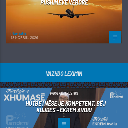
PUSHIMEVE VERORE
Irfan Jahiu
18 KORRIK, 2026
VAZHDO LEXIMIN
PARA KËTI POSTIMI
HUTBE | NËSE JE KOMPETENT, BËJ
KUJDES – EKREM AVDIU