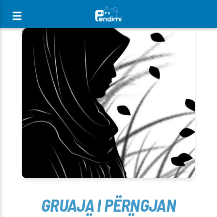
[There are no radio stations in the database]
GRUAJA I PËRNGJAN