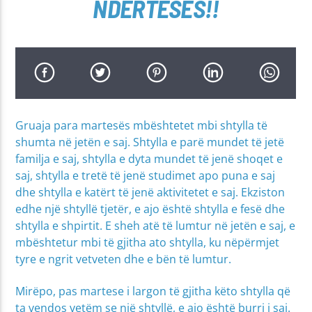
NDËRTESËS!!
Gruaja para martesës mbështetet mbi shtylla të
shumta në jetën e saj. Shtylla e parë mundet të jetë
familja e saj, shtylla e dyta mundet të jenë shoqet e
saj, shtylla e tretë të jenë studimet apo puna e saj
dhe shtylla e katërt të jenë aktivitetet e saj. Ekziston
edhe një shtyllë tjetër, e ajo është shtylla e fesë dhe
shtylla e shpirtit. E sheh atë të lumtur në jetën e saj, e
mbështetur mbi të gjitha ato shtylla, ku nëpërmjet
tyre e ngrit vetveten dhe e bën të lumtur.
Mirëpo, pas martese i largon të gjitha këto shtylla që
ta vendos vetëm se një shtyllë, e ajo është burri i saj.