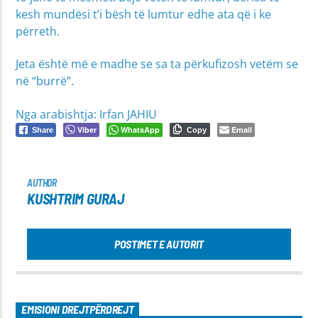
kesh mundësi t’i bësh të lumtur edhe ata që i ke
përreth.
Jeta është më e madhe se sa ta përkufizosh vetëm se
në “burrë”.
Nga arabishtja: Irfan JAHIU
Viber
WhatsApp
Email
Share
Copy
AUTHOR
KUSHTRIM GURAJ
POSTIMET E AUTORIT
EMISIONI DREJTPËRDREJT