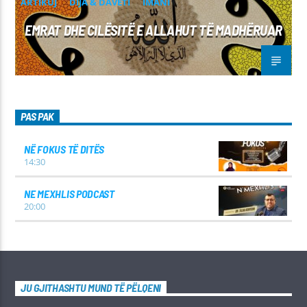
ARTIKUJ
DIJA & DAVETI
IMANI
EMRAT DHE CILËSITË E ALLAHUT TË MADHËRUAR
PAS PAK
NË FOKUS TË DITËS
14:30
NE MEXHLIS PODCAST
20:00
JU GJITHASHTU MUND TË PËLQENI