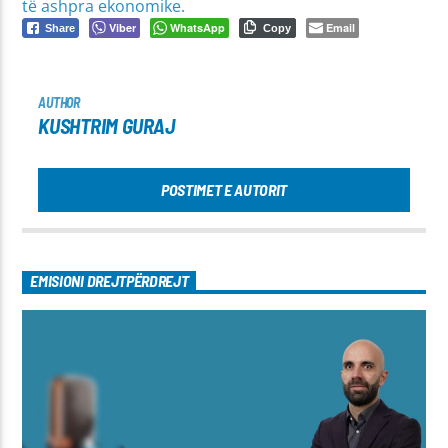
të ashpra ekonomike.
Viber
WhatsApp
Email
Share
Copy
AUTHOR
KUSHTRIM GURAJ
POSTIMET E AUTORIT
EMISIONI DREJTPËRDREJT