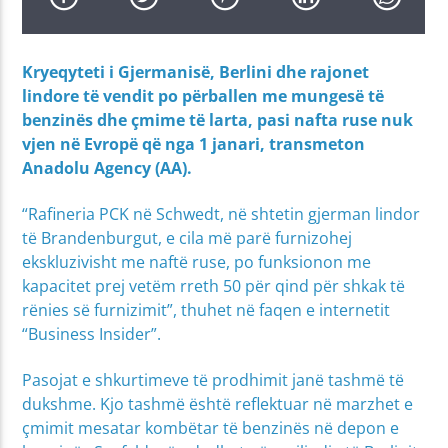
Kryeqyteti i Gjermanisë, Berlini dhe rajonet
lindore të vendit po përballen me mungesë të
benzinës dhe çmime të larta, pasi nafta ruse nuk
vjen në Evropë që nga 1 janari, transmeton
Anadolu Agency (AA).
“Rafineria PCK në Schwedt, në shtetin gjerman lindor
të Brandenburgut, e cila më parë furnizohej
ekskluzivisht me naftë ruse, po funksionon me
kapacitet prej vetëm rreth 50 për qind për shkak të
rënies së furnizimit”, thuhet në faqen e internetit
“Business Insider”.
Pasojat e shkurtimeve të prodhimit janë tashmë të
dukshme. Kjo tashmë është reflektuar në marzhet e
çmimit mesatar kombëtar të benzinës në depon e