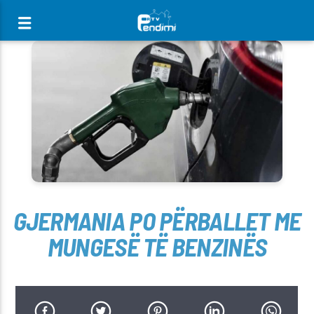
[There are no radio stations in the database]
GJERMANIA PO PËRBALLET ME
MUNGESË TË BENZINËS