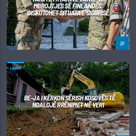
MBROJTJES SË FINLANDËS,
DISKUTOHET SITUATA E SIGURISË
Kushtrim Guraj
6 GUSHT, 2026
LAJME
BE-JA I KËRKON SËRISH KOSOVËS TË
NDALOJË RRËNIMET NË VERI