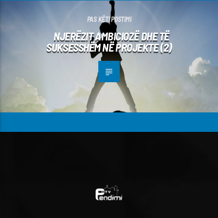
PAS KËTI POSTIMI
NJERËZIT AMBICIOZË DHE TË
SUKSESSHËM NË PROJEKTE (2)