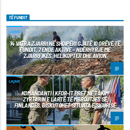
TË FUNDIT
LAJME
14 VATRA ZJARRI NË SHQIPËRI GJATË 10 ORËVE TË
FUNDIT, 7 ENDE AKTIVE – NDËRHYRJE ME
ZJARRFIKËS, HELIKOPTER DHE AVION
LAJME
KOMANDANTI I KFOR-IT PRET NË TAKIM
ZYRTARIN E LARTË TË MBROJTJES SË
FINLANDËS, DISKUTOHET SITUATA E SIGURISË