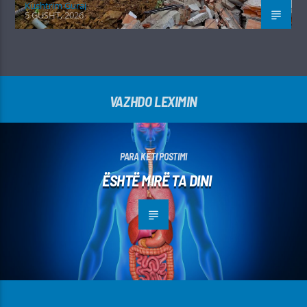
Kushtrim Guraj
5 GUSHT, 2026
VAZHDO LEXIMIN
PARA KËTI POSTIMI
ËSHTË MIRË TA DINI