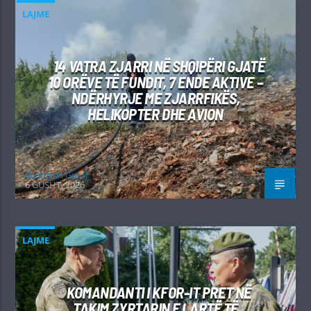
LAJME
14 VATRA ZJARRI NË SHQIPËRI GJATË
10 ORËVE TË FUNDIT, 7 ENDE AKTIVE –
NDËRHYRJE ME ZJARRFIKËS,
HELIKOPTER DHE AVION
Kushtrim Guraj
6 GUSHT, 2026
LAJME
KOMANDANTI I KFOR-IT PRET NË
TAKIM ZYRTARIN E LARTË TË