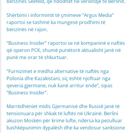
benzinës Seefeld, që ndodhet në verilindje të Berlinit.
Shërbimi i informimit të çmimeve “Argus Media”
raportoi se tashmë ka mungesë prodhimi të
benzinës në rajon.
“Business Insider” raportoi se në kompaninë e naftës
që operon PCK, shumë punëtorë aktualisht janë në
punë me orar të shkurtuar.
“Furnizimet e mëdha alternative të naftës nga
Polonia dhe Kazakistani, siç është njoftuar nga
qeveria gjermane, nuk kanë arritur ende”, sipas
“Business Insider”.
Marrëdhëniet midis Gjermanisë dhe Rusisë janë të
tensionuara për shkak të luftës në Ukrainë. Berlini
akuzon Moskën për krime lufte, ndërsa ka pezulluar
bashkëpunimin dypalësh dhe ka vendosur sanksione