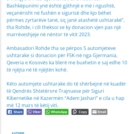
Bashkëpunimi ynë është gjithnjë e më i ngushtë,
veçanërisht në fushën e sigurisë dhe kjo bëhet
përmes zyrtarëve tanë, siç janë atashetë ushtarakë”,
tha Rohde, i cili theksoi se ky donacion vjen pas një
marrëveshjeje në nëntor të vitit 2023.
Ambasadori Rohde tha se përpos 5 automjeteve
ushtarake si donacion për FSK-në nga Gjermania,
Qeveria e Kosovës ka blerë me buxhetin e saj edhe 10
të njëjta në të njëjtën kohë.
Këto automjete ushtarake do të shërbejnë në kuadër
të Qendrës Shtetërore Trajnuese për Siguri
Kibernetike në Kazermën “Adem Jashari” e cila u hap
më 12 mars të këtij viti.
Viber
WhatsApp
Email
Share
Copy
AUTHOR