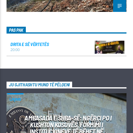
PAS PAK
DRITA E SË VËRTETËS
20:00
JU GJITHASHTU MUND TË PËLQENI
LAJME
AMBASADA E SHBA-SË: NGËRÇI PO I
KUSHTON KOSOVËS, FORMIMI I
INSTITUCIONEVE TË BËHET NË