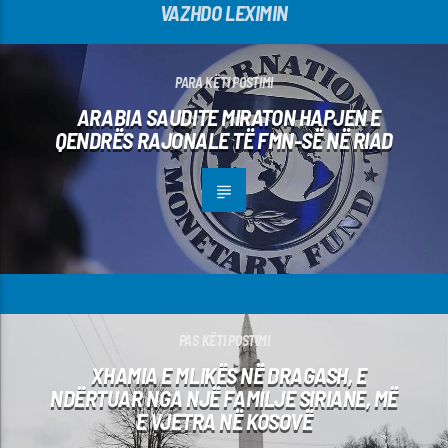
VAZHDO LEXIMIN
PARA KËTI POSTIMI
ARABIA SAUDITE MIRATON HAPJEN E
QENDRËS RAJONALE TË FMN-SË NË RIAD
PAS KËTI POSTIMI
XHAMIA E MLIKËS NË DRAGASH, E
NDËRTUAR NGA NJË FAMILJE SIRIANE, MË
E VJETRA NË KOSOVË