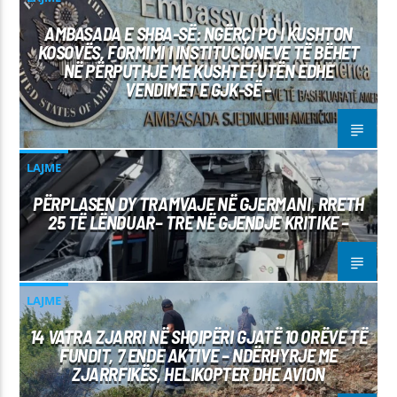
AMBASADA E SHBA-SË: NGËRÇI PO I KUSHTON
KOSOVËS, FORMIMI I INSTITUCIONEVE TË BËHET
NË PËRPUTHJE ME KUSHTETUTËN EDHE
VENDIMET E GJK-SË –
LAJME
PËRPLASEN DY TRAMVAJE NË GJERMANI, RRETH
25 TË LËNDUAR– TRE NË GJENDJE KRITIKE –
LAJME
14 VATRA ZJARRI NË SHQIPËRI GJATË 10 ORËVE TË
FUNDIT, 7 ENDE AKTIVE – NDËRHYRJE ME
ZJARRFIKËS, HELIKOPTER DHE AVION