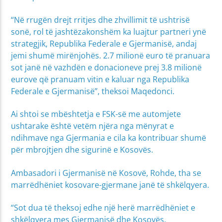
“Në rrugën drejt rritjes dhe zhvillimit të ushtrisë
sonë, rol të jashtëzakonshëm ka luajtur partneri ynë
strategjik, Republika Federale e Gjermanisë, andaj
jemi shumë mirënjohës. 2.7 milionë euro të pranuara
sot janë në vazhdën e donacioneve prej 3.8 milionë
eurove që pranuam vitin e kaluar nga Republika
Federale e Gjermanisë”, theksoi Maqedonci.
Ai shtoi se mbështetja e FSK-së me automjete
ushtarake është vetëm njëra nga mënyrat e
ndihmave nga Gjermania e cila ka kontribuar shumë
për mbrojtjen dhe sigurinë e Kosovës.
Ambasadori i Gjermanisë në Kosovë, Rohde, tha se
marrëdhëniet kosovare-gjermane janë të shkëlqyera.
“Sot dua të theksoj edhe një herë marrëdhëniet e
shkëlqyera mes Gjermanisë dhe Kosovës.