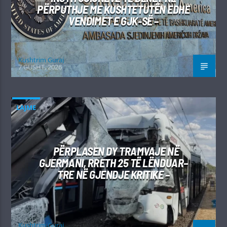
PËRPUTHJE ME KUSHTETUTËN EDHE
VENDIMET E GJK-SË –
Kushtrim Guraj
7 GUSHT, 2026
LAJME
PËRPLASEN DY TRAMVAJE NË
GJERMANI, RRETH 25 TË LËNDUAR–
TRE NË GJENDJE KRITIKE –
Kushtrim Guraj