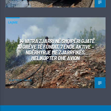
7 GUSHT, 2026
LAJME
14 VATRA ZJARRI NË SHQIPËRI GJATË
10 ORËVE TË FUNDIT, 7 ENDE AKTIVE –
NDËRHYRJE ME ZJARRFIKËS,
HELIKOPTER DHE AVION
Kushtrim Guraj
6 GUSHT, 2026