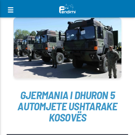
[There are no radio stations in the database]
GJERMANIA I DHURON 5
AUTOMJETE USHTARAKE
KOSOVËS