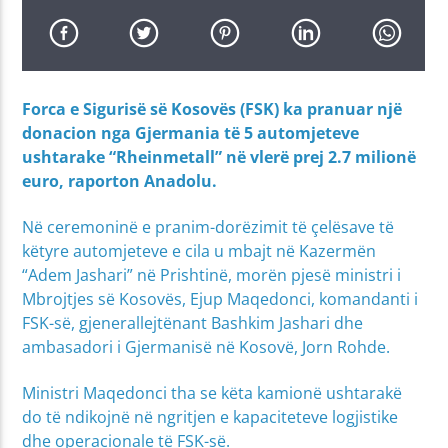
Forca e Sigurisë së Kosovës (FSK) ka pranuar një
donacion nga Gjermania të 5 automjeteve
ushtarake “Rheinmetall” në vlerë prej 2.7 milionë
euro, raporton Anadolu.
Në ceremoninë e pranim-dorëzimit të çelësave të
këtyre automjeteve e cila u mbajt në Kazermën
“Adem Jashari” në Prishtinë, morën pjesë ministri i
Mbrojtjes së Kosovës, Ejup Maqedonci, komandanti i
FSK-së, gjenerallejtënant Bashkim Jashari dhe
ambasadori i Gjermanisë në Kosovë, Jorn Rohde.
Ministri Maqedonci tha se këta kamionë ushtarakë
do të ndikojnë në ngritjen e kapaciteteve logjistike
dhe operacionale të FSK-së.