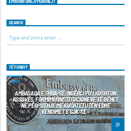
EMISIONI DREJTPËRDREJT
SEARCH
TË FUNDIT
LAJME
AMBASADA E SHBA-SË: NGËRÇI PO I KUSHTON
KOSOVËS, FORMIMI I INSTITUCIONEVE TË BËHET
NË PËRPUTHJE ME KUSHTETUTËN EDHE
VENDIMET E GJK-SË –