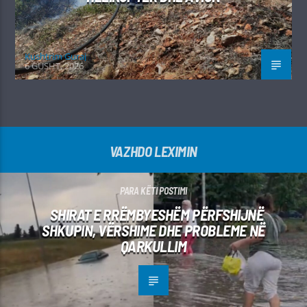
Kushtrim Guraj
6 GUSHT, 2026
VAZHDO LEXIMIN
PARA KËTI POSTIMI
SHIRAT E RRËMBYESHËM PËRFSHIJNË
SHKUPIN, VËRSHIME DHE PROBLEME NË
QARKULLIM