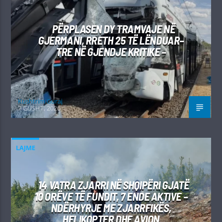
PËRPLASEN DY TRAMVAJE NË
GJERMANI, RRETH 25 TË LËNDUAR–
TRE NË GJENDJE KRITIKE –
Kushtrim Guraj
7 GUSHT, 2026
LAJME
14 VATRA ZJARRI NË SHQIPËRI GJATË
10 ORËVE TË FUNDIT, 7 ENDE AKTIVE –
NDËRHYRJE ME ZJARRFIKËS,
HELIKOPTER DHE AVION