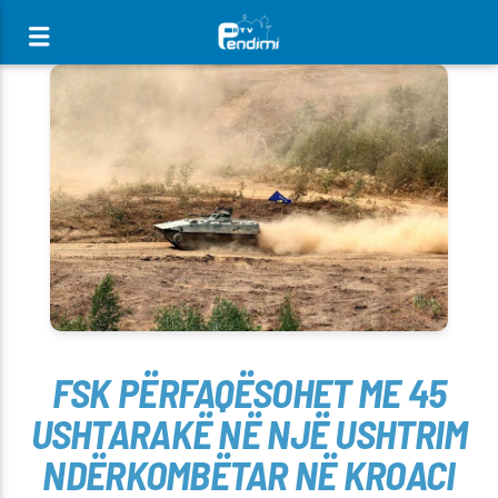
[There are no radio stations in the database]
FSK PËRFAQËSOHET ME 45
USHTARAKË NË NJË USHTRIM
NDËRKOMBËTAR NË KROACI