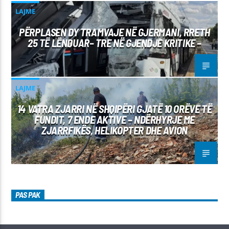
LAJME
PËRPLASEN DY TRAMVAJE NË GJERMANI, RRETH
25 TË LËNDUAR– TRE NË GJENDJE KRITIKE –
LAJME
14 VATRA ZJARRI NË SHQIPËRI GJATË 10 ORËVE TË
FUNDIT, 7 ENDE AKTIVE – NDËRHYRJE ME
ZJARRFIKËS, HELIKOPTER DHE AVION
PAS PAK