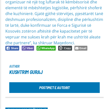
organizuar në një tog luftarak të këmbësorisë dhe
elementë të mbështetjes logjistike, përfshirë shoferë
dhe kuzhinierë. Gjatë gjithë stërvitjes, pjesëtarët tanë
dëshmuan profesionalizëm, disiplinë dhe përkushtim
të lartë, duke konfirmuar se Forca e Sigurisë së
Kosovës zotëron aftësitë dhe kapacitetet për të
vepruar me sukses krah për krah me ushtritë aleate
dhe partnere”, ka shkruar Maqedonci.
Viber
WhatsApp
Email
Share
Copy
AUTHOR
KUSHTRIM GURAJ
POSTIMET E AUTORIT