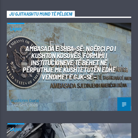
JU GJITHASHTU MUND TË PËLQENI
LAJME
AMBASADA E SHBA-SË: NGËRÇI PO I
KUSHTON KOSOVËS, FORMIMI I
INSTITUCIONEVE TË BËHET NË
PËRPUTHJE ME KUSHTETUTËN EDHE
VENDIMET E GJK-SË –
Kushtrim Guraj
7 GUSHT, 2026
LAJME