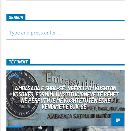
SEARCH
TË FUNDIT
LAJME
AMBASADA E SHBA-SË: NGËRÇI PO I KUSHTON
KOSOVËS, FORMIMI I INSTITUCIONEVE TË BËHET
NË PËRPUTHJE ME KUSHTETUTËN EDHE
VENDIMET E GJK-SË –