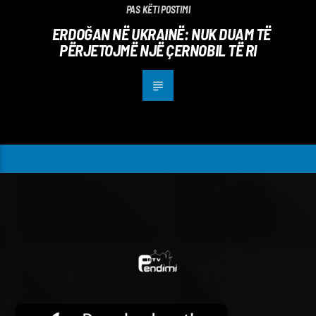
PAS KËTI POSTIMI
ERDOĞAN NË UKRAINË: NUK DUAM TË
PËRJETOJMË NJË ÇERNOBIL TË RI