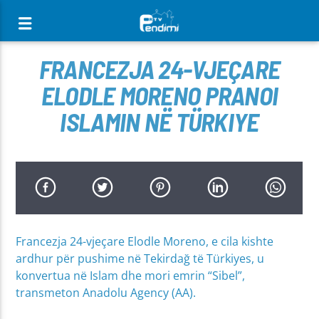
[There are no radio stations in the database]
FRANCEZJA 24-VJEÇARE
ELODLE MORENO PRANOI
ISLAMIN NË TÜRKIYE
Francezja 24-vjeçare Elodle Moreno, e cila kishte
ardhur për pushime në Tekirdağ të Türkiyes, u
konvertua në Islam dhe mori emrin “Sibel”,
transmeton Anadolu Agency (AA).