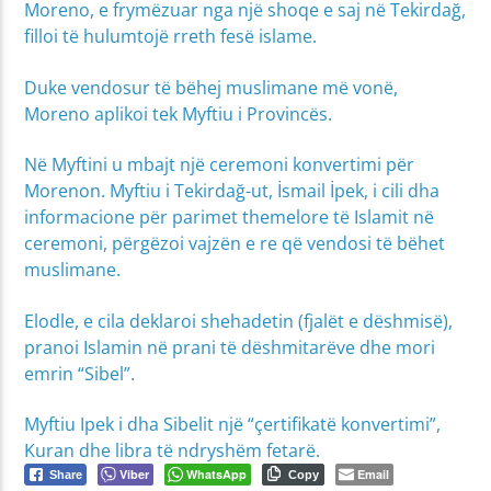
Moreno, e frymëzuar nga një shoqe e saj në Tekirdağ,
filloi të hulumtojë rreth fesë islame.
Duke vendosur të bëhej muslimane më vonë,
Moreno aplikoi tek Myftiu i Provincës.
Në Myftini u mbajt një ceremoni konvertimi për
Morenon. Myftiu i Tekirdağ-ut, İsmail İpek, i cili dha
informacione për parimet themelore të Islamit në
ceremoni, përgëzoi vajzën e re që vendosi të bëhet
muslimane.
Elodle, e cila deklaroi shehadetin (fjalët e dëshmisë),
pranoi Islamin në prani të dëshmitarëve dhe mori
emrin “Sibel”.
Myftiu Ipek i dha Sibelit një “çertifikatë konvertimi”,
Kuran dhe libra të ndryshëm fetarë.
Viber
WhatsApp
Email
Share
Copy