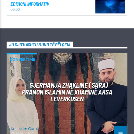
EDICIONI INFORMATIV
09:00
JU GJITHASHTU MUND TË PËLQENI
KONVERTIME
GJERMANJA ZHAKLINE ( SARA)
PRANON ISLAMIN NË XHAMINË AKSA
LEVERKUSEN
Kushtrim Guraj
26 MAJ, 2022