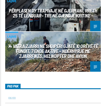
LAJME
PËRPLASEN DY TRAMVAJE NË GJERMANI, RRETH
25 TË LËNDUAR– TRE NË GJENDJE KRITIKE –
LAJME
14 VATRA ZJARRI NË SHQIPËRI GJATË 10 ORËVE TË
FUNDIT, 7 ENDE AKTIVE – NDËRHYRJE ME
ZJARRFIKËS, HELIKOPTER DHE AVION
PAS PAK
06:00