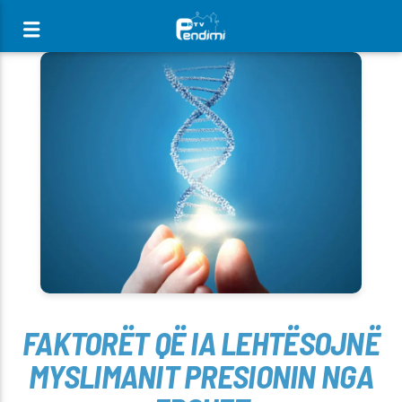
[There are no radio stations in the database]
FAKTORËT QË IA LEHTËSOJNË
MYSLIMANIT PRESIONIN NGA