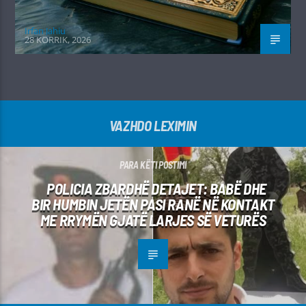
Irfan Jahiu
28 KORRIK, 2026
VAZHDO LEXIMIN
PARA KËTI POSTIMI
POLICIA ZBARDHË DETAJET: BABË DHE
BIR HUMBIN JETËN PASI RANË NË KONTAKT
ME RRYMËN GJATË LARJES SË VETURËS