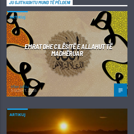
JU GJITHASHTU MUND TË PËLQENI
ARTIKUJ
EMRAT DHE CILËSITË E ALLAHUT TË
MADHËRUAR
Irfan Jahiu
5 GUSHT, 2026
ARTIKUJ