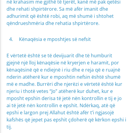
në krahasim me gjithë të tjerët, kanë më pak qetësi
dhe rehati shpirtërore. Sa më afër imanit dhe
adhurimit që është robi, aq më shumë i shtohet
qëndrueshmëria dhe rehatia shpirtërore.
Kënaqësia e mposhtjes së nefsit
E vërtetë është se të devijuarit dhe të humburit
gjejnë një lloj kënaqësie në kryerjen e haramit, por
kënaqësinë që e ndiejnë i riu dhe e reja që e ruajnë
nderin atëherë kur e mposhtin nefsin është shumë
më e madhe. Burrëri dhe njerëzi e vërtetë është kur
njeriu i thotë vetes “Jo” atëherë kur duhet, kur e
mposht epshin derisa të jetë nën kontrollin e tij e jo
ai të jetë nën kontrollin e epshit. Ndërkaq, atë që
epshi e largon prej Allahut është afër t’i ngjasojë
kafshës që jepet pas epshit çdoherë që kërkon epshi i
tij.