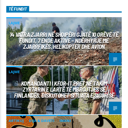
TË FUNDIT
LAJME
14 VATRA ZJARRI NË SHQIPËRI GJATË 10 ORËVE TË
FUNDIT, 7 ENDE AKTIVE – NDËRHYRJE ME
ZJARRFIKËS, HELIKOPTER DHE AVION
LAJME
KOMANDANTI I KFOR-IT PRET NË TAKIM
ZYRTARIN E LARTË TË MBROJTJES SË
FINLANDËS, DISKUTOHET SITUATA E SIGURISË
ARTIKUJ
DIJA & DAVETI
IMANI