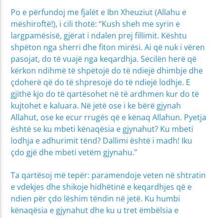
Po e përfundoj me fjalët e Ibn Xheuziut (Allahu e
mëshiroftë!), i cili thotë: “Kush sheh me syrin e
largpamësisë, gjërat i ndalen prej fillimit. Kështu
shpëton nga sherri dhe fiton mirësi. Ai që nuk i vëren
pasojat, do të vuajë nga keqardhja. Secilën herë që
kërkon ndihmë të shpëtojë do të ndiejë dhimbje dhe
çdoherë që do të shpresojë do të ndiejë lodhje. E
gjithë kjo do të qartësohet në të ardhmen kur do të
kujtohet e kaluara. Në jetë ose i ke bërë gjynah
Allahut, ose ke ecur rrugës që e kënaq Allahun. Pyetja
është se ku mbeti kënaqësia e gjynahut? Ku mbeti
lodhja e adhurimit tënd? Dallimi është i madh! Iku
çdo gjë dhe mbeti vetëm gjynahu.”
Ta qartësoj më tepër: paramendoje veten në shtratin
e vdekjes dhe shikoje hidhëtinë e keqardhjes që e
ndien për çdo lëshim tëndin në jetë. Ku humbi
kënaqësia e gjynahut dhe ku u tret ëmbëlsia e