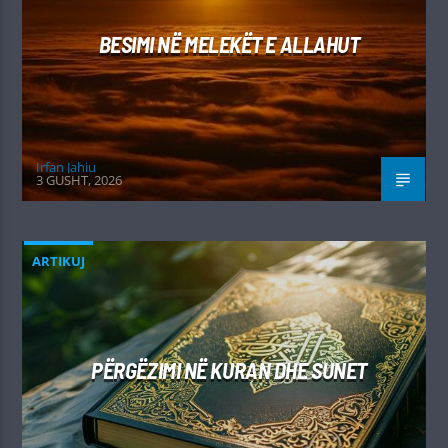
BESIMI NË MELEKËT E ALLAHUT
Irfan Jahiu
3 GUSHT, 2026
ARTIKUJ
PËRGËZIMI NË KURAN DHE SUNET