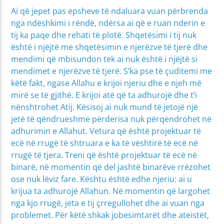
Ai që jepet pas epsheve të ndaluara vuan përbrenda
nga ndëshkimi i rëndë, ndërsa ai që e ruan nderin e
tij ka paqe dhe rehati të plotë. Shqetësimi i tij nuk
është i njëjtë me shqetësimin e njerëzve të tjerë dhe
mendimi që mbisundon tek ai nuk është i njëjtë si
mendimet e njerëzve të tjerë. S’ka pse të çuditemi me
këtë fakt, ngase Allahu e krijoi njeriu dhe e njeh më
mirë se të gjithë. E krijoi atë që ta adhurojë dhe t’i
nënshtrohet Atij. Kësisoj ai nuk mund të jetojë një
jetë të qëndrueshme përderisa nuk përqendrohet në
adhurimin e Allahut. Vetura që është projektuar të
ecë në rrugë të shtruara e ka të vështirë të ecë në
rrugë të tjera. Treni që është projektuar të ecë në
binarë, në momentin që del jashtë binarëve rrëzohet
ose nuk lëviz fare. Kështu është edhe njeriu: ai u
krijua ta adhurojë Allahun. Në momentin që largohet
nga kjo rrugë, jeta e tij çrregullohet dhe ai vuan nga
problemet. Për këtë shkak jobesimtarët dhe ateistët,