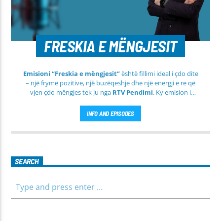
FRESKIA E MËNGJESIT
Emisioni “Freskia e mëngjesit”
është fillimi ideal i çdo dite
– një frymë pozitive, një buzëqeshje dhe një energji e re që
vjen çdo mëngjes tek ju nga
RTV Pendimi
. Ky emision i
përditshëm synon ta bëjë mëngjesin tuaj më të lehtë, më
informues dhe më të ngrohtë, duke ju shoqëruar në orët e
INFO AND EPISODES
para të ditës me përmbajtje të larmishme dhe të dobishme
për të gjithë familjen.
SEARCH