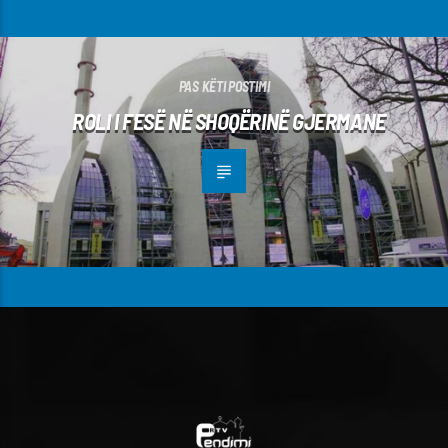
PAS KËTI POSTIMI
ROLI I FESË NË SHOQËRINË GJERMANE