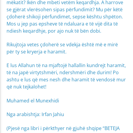
mëkatit? Ikën dhe mbeti vetëm keqardhja. A harrove
se gjërat vlerësohen sipas përfundimit? Mu për këtë
çdoherë shikoji përfundimet, sepse kështu shpëton.
Mos u jep pas epsheve të ndaluara e të vijë dita të
ndiesh keqardhje, por ajo nuk të bën dobi.
Rikujtoja vetes çdoherë se vdekja është më e mirë
për ty se kryerja e haramit.
E lus Allahun të na mjaftojë hallallin kundrejt haramit,
të na japë virtytshmëri, ndershmëri dhe durim! Po
ashtu e lus që mes nesh dhe haramit të vendosë mur
që nuk tejkalohet!
Muhamed el Munexhidi
Nga arabishtja: Irfan Jahiu
(Pjesë nga libri i përkthyer në gjuhë shqipe “BETEJA