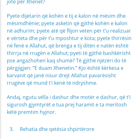
jote për Xhenet?
Pyete dijetarin që kohën e tij e kalon në mësim dhe
mësimdhënie; pyete asketin që gjithë kohën e kalon
në adhurim; pyete atë që flijon veten për t’u realizuar
e vërteta dhe për t’u mposhtur e kota; pyete thirrësin
në fenë e Allahut, që brenga e tij ditën e natën është
thirrja në rrugën e Allahut; pyeti të gjithë bashkërisht
pse angazhohen kaq shumë? Të gjithë njëzëri do të
përgjigjen: “E duam Xhenetin.” Kjo është kërkesa e
karvanit që janë nisur drejt Allahut pavarësisht
rrugëve që mund t’i kenë të ndryshme.
Andaj, ngutu vëlla i dashur dhe motër e dashur, që t’i
sigurosh gjymtyrët e tua prej haramit e ta meritosh
këtë premtim hyjnor.
Rehatia dhe qetësia shpirtërore