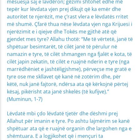
mësuesja saj e lavdëron; gëzimi shtohet edhe më
tepër kur lëvdata vjen prej dikujt që ka emër dhe
autoritet te njerëzit, me ç’rast vlera e lëvdatës rritet
më shumë. Çfarë thua nëse lëvdata vjen nga Krijuesi i
njerëzimit e i qiejve dhe Tokës me gjithë atë që
gjendet mes tyre? Allahu thotë: “Me të vërtetë, janë të
shpëtuar besimtarët, të cilët janë të përulur në
namazin e tyre, të cilët shmangen nga fjalët e kota, të
cilët japin zekatin, të cilët e ruajnë nderin e tyre (nga
marrëdhëniet e jashtëligjshme), përveçse me gratë e
tyre ose me skllavet që kanë në zotërim dhe, për
këtë, nuk janë fajtorë, ndërsa ata që kërkojnë përtej
kësaj, pikërisht ata janë shkelës (të kufijve).”
(Muminun, 1-7)
Lëvdatë mbi çdo lëvdatë tjetër dhe dëshmi prej
Allahut për imanin e tyre. Po ashtu lajmërim se kanë
shpëtuar ata që e ruajnë organin dhe largohen nga e
shëmtuara. E a logjikohet që i mençuri ta