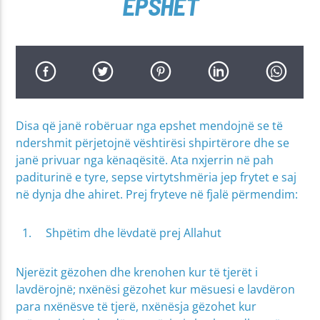
EPSHET
Disa që janë robëruar nga epshet mendojnë se të
ndershmit përjetojnë vështirësi shpirtërore dhe se
janë privuar nga kënaqësitë. Ata nxjerrin në pah
paditurinë e tyre, sepse virtytshmëria jep frytet e saj
në dynja dhe ahiret. Prej fryteve në fjalë përmendim:
Shpëtim dhe lëvdatë prej Allahut
Njerëzit gëzohen dhe krenohen kur të tjerët i
lavdërojnë; nxënësi gëzohet kur mësuesi e lavdëron
para nxënësve të tjerë, nxënësja gëzohet kur