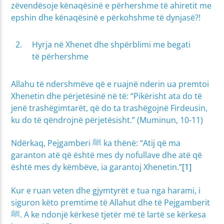
zëvendësoje kënaqësinë e përhershme të ahiretit me
epshin dhe kënaqësinë e përkohshme të dynjasë?!
Hyrja në Xhenet dhe shpërblimi me begati
të përhershme
Allahu të ndershmëve që e ruajnë nderin ua premtoi
Xhenetin dhe përjetësinë në të: “Pikërisht ata do të
jenë trashëgimtarët, që do ta trashëgojnë Firdeusin,
ku do të qëndrojnë përjetësisht.” (Muminun, 10-11)
Ndërkaq, Pejgamberi ﷺ ka thënë: “Atij që ma
garanton atë që është mes dy nofullave dhe atë që
është mes dy këmbëve, ia garantoj Xhenetin.”
[1]
Kur e ruan veten dhe gjymtyrët e tua nga harami, i
siguron këto premtime të Allahut dhe të Pejgamberit
ﷺ. A ke ndonjë kërkesë tjetër më të lartë se kërkesa