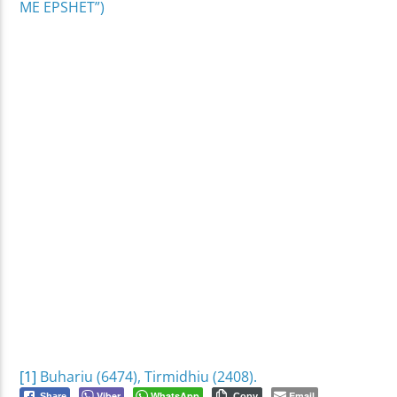
ME EPSHET”)
[1]
Buhariu (6474), Tirmidhiu (2408).
Viber
WhatsApp
Email
Share
Copy