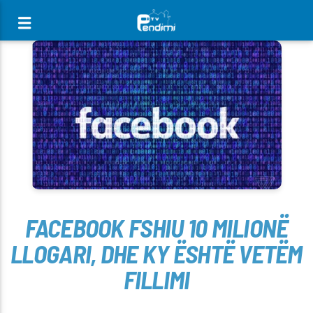
[There are no radio stations in the database]
FACEBOOK FSHIU 10 MILIONË
LLOGARI, DHE KY ËSHTË VETËM
FILLIMI