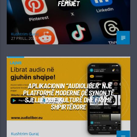
FËMIJËT
Kushtrim Guraj
27 PRILL, 2026
LAJME
APLIKACIONIN “AUDIOLIBER” NJË
PLATFORMË MODERNE QË SYNON TË
SJELLË DIJE, KULTURË DHE FRYMË
SHPIRTËRORE
Kushtrim Guraj