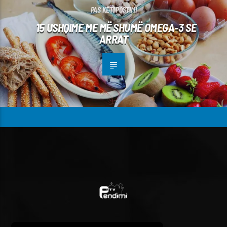
PAS KËTI POSTIMI
15 USHQIME ME MË SHUMË OMEGA-3 SE
ARRAT