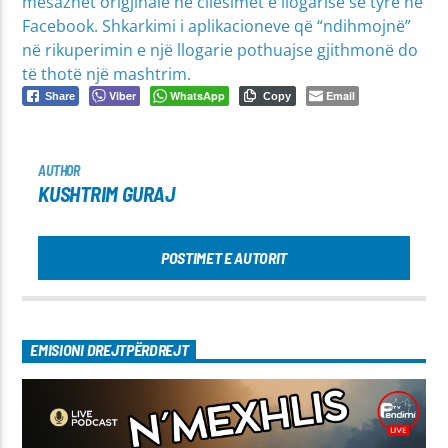
mesazhet origjinale në cilësimet e llogarisë së tyre në
Facebook. Shkarkimi i aplikacioneve që “ndihmojnë”
në rikuperimin e një llogarie pothuajse gjithmonë do
të thotë një mashtrim.
Viber
WhatsApp
Email
Share
Copy
AUTHOR
KUSHTRIM GURAJ
POSTIMET E AUTORIT
EMISIONI DREJTPËRDREJT