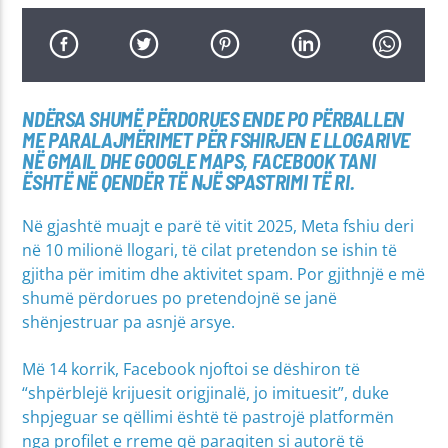
NDËRSA SHUMË PËRDORUES ENDE PO PËRBALLEN
ME PARALAJMËRIMET PËR FSHIRJEN E LLOGARIVE
NË GMAIL DHE GOOGLE MAPS, FACEBOOK TANI
ËSHTË NË QENDËR TË NJË SPASTRIMI TË RI.
Në gjashtë muajt e parë të vitit 2025, Meta fshiu deri
në 10 milionë llogari, të cilat pretendon se ishin të
gjitha për imitim dhe aktivitet spam. Por gjithnjë e më
shumë përdorues po pretendojnë se janë
shënjestruar pa asnjë arsye.
Më 14 korrik, Facebook njoftoi se dëshiron të
“shpërblejë krijuesit origjinalë, jo imituesit”, duke
shpjeguar se qëllimi është të pastrojë platformën
nga profilet e rreme që paraqiten si autorë të