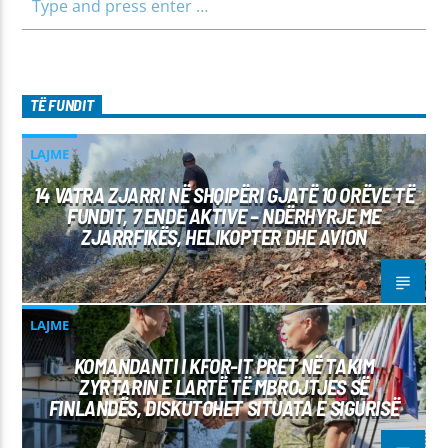
TË FUNDIT
LAJME
14 VATRA ZJARRI NË SHQIPËRI GJATË 10 ORËVE TË
FUNDIT, 7 ENDE AKTIVE – NDËRHYRJE ME
ZJARRFIKËS, HELIKOPTER DHE AVION
LAJME
KOMANDANTI I KFOR-IT PRET NË TAKIM
ZYRTARIN E LARTË TË MBROJTJES SË
FINLANDËS, DISKUTOHET SITUATA E SIGURISË