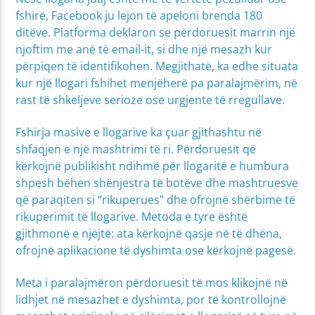
fshirë, Facebook ju lejon të apeloni brenda 180
ditëve. Platforma deklaron se përdoruesit marrin një
njoftim me anë të email-it, si dhe një mesazh kur
përpiqen të identifikohen. Megjithatë, ka edhe situata
kur një llogari fshihet menjëherë pa paralajmërim, në
rast të shkeljeve serioze ose urgjente të rregullave.
Fshirja masive e llogarive ka çuar gjithashtu në
shfaqjen e një mashtrimi të ri. Përdoruesit që
kërkojnë publikisht ndihmë për llogaritë e humbura
shpesh bëhen shënjestra të botëve dhe mashtruesve
që paraqiten si “rikuperues” dhe ofrojnë shërbime të
rikuperimit të llogarive. Metoda e tyre është
gjithmonë e njëjtë: ata kërkojnë qasje në të dhëna,
ofrojnë aplikacione të dyshimta ose kërkojnë pagesë.
Meta i paralajmëron përdoruesit të mos klikojnë në
lidhjet në mesazhet e dyshimta, por të kontrollojnë