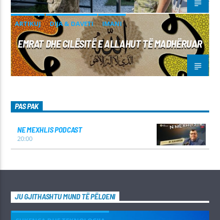
ARTIKUJ
DIJA & DAVETI
IMANI
EMRAT DHE CILËSITË E ALLAHUT TË MADHËRUAR
PAS PAK
NE MEXHLIS PODCAST
20:00
JU GJITHASHTU MUND TË PËLQENI