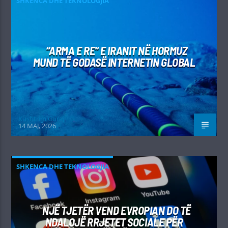
SHKENCA DHE TEKNOLOGJIA
“ARMA E RE” E IRANIT NË HORMUZ
MUND TË GODASË INTERNETIN GLOBAL
Kushtrim Guraj
14 MAJ, 2026
SHKENCA DHE TEKNOLOGJIA
NJË TJETËR VEND EVROPIAN DO TË
NDALOJË RRJETET SOCIALE PËR