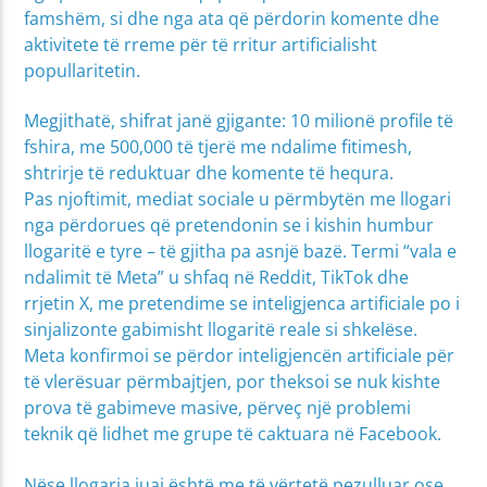
famshëm, si dhe nga ata që përdorin komente dhe
aktivitete të rreme për të rritur artificialisht
popullaritetin.
Megjithatë, shifrat janë gjigante: 10 milionë profile të
fshira, me 500,000 të tjerë me ndalime fitimesh,
shtrirje të reduktuar dhe komente të hequra.
Pas njoftimit, mediat sociale u përmbytën me llogari
nga përdorues që pretendonin se i kishin humbur
llogaritë e tyre – të gjitha pa asnjë bazë. Termi “vala e
ndalimit të Meta” u shfaq në Reddit, TikTok dhe
rrjetin X, me pretendime se inteligjenca artificiale po i
sinjalizonte gabimisht llogaritë reale si shkelëse.
Meta konfirmoi se përdor inteligjencën artificiale për
të vlerësuar përmbajtjen, por theksoi se nuk kishte
prova të gabimeve masive, përveç një problemi
teknik që lidhet me grupe të caktuara në Facebook.
Nëse llogaria juaj është me të vërtetë pezulluar ose