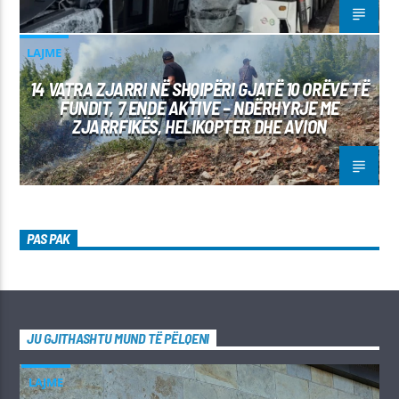
LAJME
14 VATRA ZJARRI NË SHQIPËRI GJATË 10 ORËVE TË
FUNDIT, 7 ENDE AKTIVE – NDËRHYRJE ME
ZJARRFIKËS, HELIKOPTER DHE AVION
PAS PAK
JU GJITHASHTU MUND TË PËLQENI
LAJME