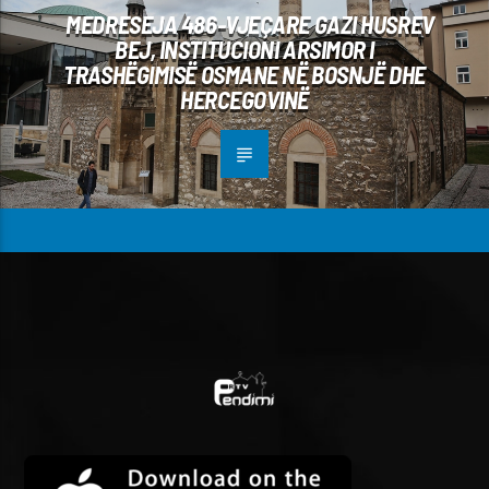
MEDRESEJA 486-VJEÇARE GAZI HUSREV
BEJ, INSTITUCIONI ARSIMOR I
TRASHËGIMISË OSMANE NË BOSNJË DHE
HERCEGOVINË