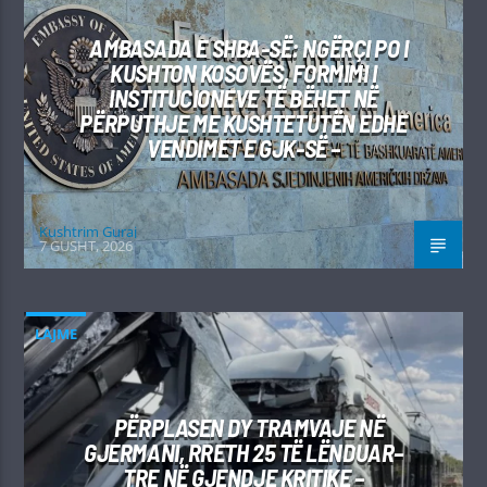
AMBASADA E SHBA-SË: NGËRÇI PO I
KUSHTON KOSOVËS, FORMIMI I
INSTITUCIONEVE TË BËHET NË
PËRPUTHJE ME KUSHTETUTËN EDHE
VENDIMET E GJK-SË –
Kushtrim Guraj
7 GUSHT, 2026
LAJME
PËRPLASEN DY TRAMVAJE NË
GJERMANI, RRETH 25 TË LËNDUAR–
TRE NË GJENDJE KRITIKE –