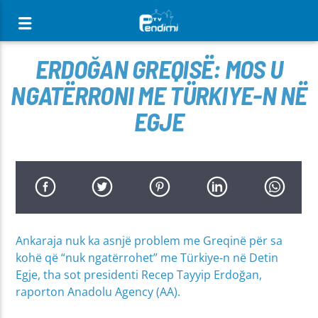
[There are no radio stations in the database]
ERDOĞAN GREQISË: MOS U
NGATËRRONI ME TÜRKIYE-N NË
EGJE
Ankaraja nuk ka asnjë problem me Greqinë për sa
kohë që “nuk ngatërrohet” me Türkiye-n në Detin
Egje, tha sot presidenti Recep Tayyip Erdoğan,
raporton Anadolu Agency (AA).