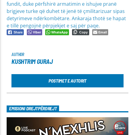
fundit, duke përfshirë armatimin e ishujve pranë
brigjeve turke që duhet të jenë të çmilitarizuar sipas
detyrimeve ndërkombëtare. Ankaraja thotë se hapat
e tillë pengojnë përpjekjet e saj për paqe.
Viber
WhatsApp
Email
Share
Copy
AUTHOR
KUSHTRIM GURAJ
POSTIMET E AUTORIT
EMISIONI DREJTPËRDREJT