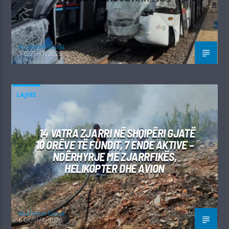
Kushtrim Guraj
7 GUSHT, 2026
LAJME
14 VATRA ZJARRI NË SHQIPËRI GJATË
10 ORËVE TË FUNDIT, 7 ENDE AKTIVE –
NDËRHYRJE ME ZJARRFIKËS,
HELIKOPTER DHE AVION
Kushtrim Guraj
6 GUSHT, 2026