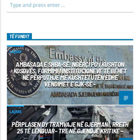
TË FUNDIT
LAJME
AMBASADA E SHBA-SË: NGËRÇI PO I KUSHTON
KOSOVËS, FORMIMI I INSTITUCIONEVE TË BËHET
NË PËRPUTHJE ME KUSHTETUTËN EDHE
VENDIMET E GJK-SË –
LAJME
PËRPLASEN DY TRAMVAJE NË GJERMANI, RRETH
25 TË LËNDUAR– TRE NË GJENDJE KRITIKE –