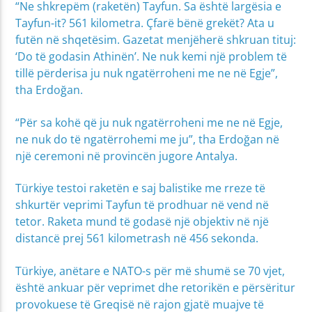
“Ne shkrepëm (raketën) Tayfun. Sa është largësia e
Tayfun-it? 561 kilometra. Çfarë bënë grekët? Ata u
futën në shqetësim. Gazetat menjëherë shkruan tituj:
‘Do të godasin Athinën’. Ne nuk kemi një problem të
tillë përderisa ju nuk ngatërroheni me ne në Egje”,
tha Erdoğan.
“Për sa kohë që ju nuk ngatërroheni me ne në Egje,
ne nuk do të ngatërrohemi me ju”, tha Erdoğan në
një ceremoni në provincën jugore Antalya.
Türkiye testoi raketën e saj balistike me rreze të
shkurtër veprimi Tayfun të prodhuar në vend në
tetor. Raketa mund të godasë një objektiv në një
distancë prej 561 kilometrash në 456 sekonda.
Türkiye, anëtare e NATO-s për më shumë se 70 vjet,
është ankuar për veprimet dhe retorikën e përsëritur
provokuese të Greqisë në rajon gjatë muajve të