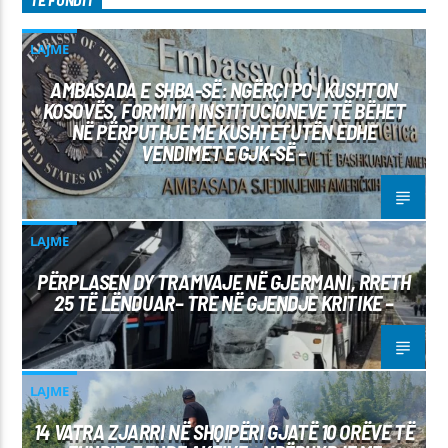
TË FUNDIT
LAJME
AMBASADA E SHBA-SË: NGËRÇI PO I KUSHTON
KOSOVËS, FORMIMI I INSTITUCIONEVE TË BËHET
NË PËRPUTHJE ME KUSHTETUTËN EDHE
VENDIMET E GJK-SË –
LAJME
PËRPLASEN DY TRAMVAJE NË GJERMANI, RRETH
25 TË LËNDUAR– TRE NË GJENDJE KRITIKE –
LAJME
14 VATRA ZJARRI NË SHQIPËRI GJATË 10 ORËVE TË