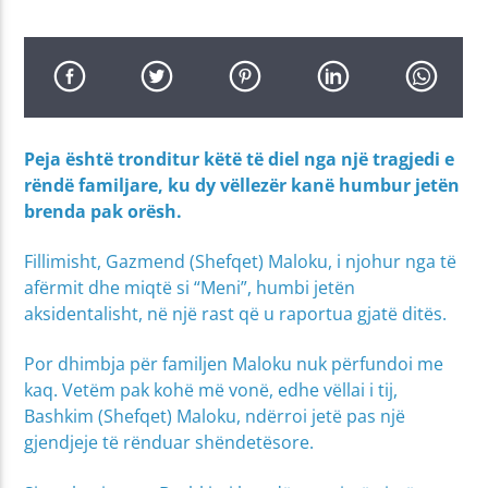
Peja është tronditur këtë të diel nga një tragjedi e
rëndë familjare, ku dy vëllezër kanë humbur jetën
brenda pak orësh.
Fillimisht, Gazmend (Shefqet) Maloku, i njohur nga të
afërmit dhe miqtë si “Meni”, humbi jetën
aksidentalisht, në një rast që u raportua gjatë ditës.
Por dhimbja për familjen Maloku nuk përfundoi me
kaq. Vetëm pak kohë më vonë, edhe vëllai i tij,
Bashkim (Shefqet) Maloku, ndërroi jetë pas një
gjendjeje të rënduar shëndetësore.