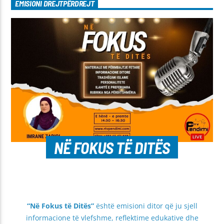
EMISIONI DREJTPËRDREJT
NË FOKUS TË DITËS
“Në Fokus të Ditës”
është emisioni ditor që ju sjell
informacione të vlefshme, reflektime edukative dhe