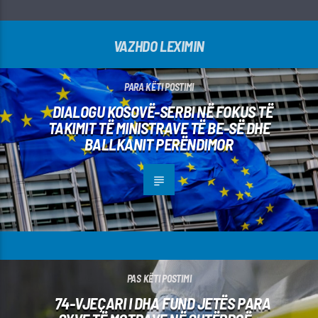
VAZHDO LEXIMIN
PARA KËTI POSTIMI
DIALOGU KOSOVË-SERBI NË FOKUS TË
TAKIMIT TË MINISTRAVE TË BE-SË DHE
BALLKANIT PERËNDIMOR
PAS KËTI POSTIMI
74-VJEÇARI I DHA FUND JETËS PARA