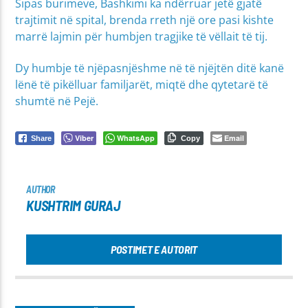
Sipas burimeve, Bashkimi ka ndërruar jetë gjatë
trajtimit në spital, brenda rreth një ore pasi kishte
marrë lajmin për humbjen tragjike të vëllait të tij.
Dy humbje të njëpasnjëshme në të njëjtën ditë kanë
lënë të pikëlluar familjarët, miqtë dhe qytetarë të
shumtë në Pejë.
Viber
WhatsApp
Email
Share
Copy
AUTHOR
KUSHTRIM GURAJ
POSTIMET E AUTORIT