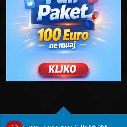
Të gjitha të drejtat e mbrojtura. © RTV PENDIMI.