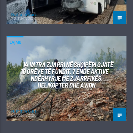
Kushtrim Guraj
7 GUSHT, 2026
LAJME
14 VATRA ZJARRI NË SHQIPËRI GJATË
10 ORËVE TË FUNDIT, 7 ENDE AKTIVE –
NDËRHYRJE ME ZJARRFIKËS,
HELIKOPTER DHE AVION
Kushtrim Guraj
6 GUSHT, 2026