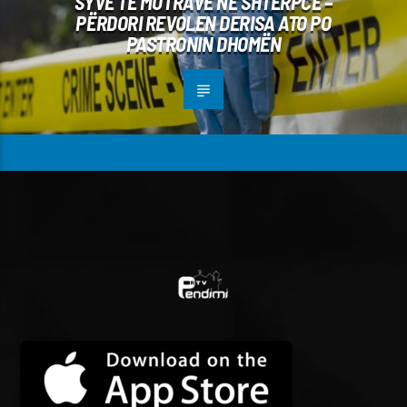
SYVE TË MOTRAVE NË SHTËRPCË –
PËRDORI REVOLEN DERISA ATO PO
PASTRONIN DHOMËN