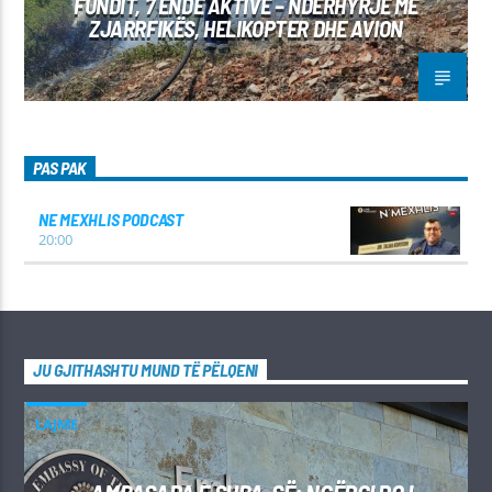
FUNDIT, 7 ENDE AKTIVE – NDËRHYRJE ME
ZJARRFIKËS, HELIKOPTER DHE AVION
PAS PAK
NE MEXHLIS PODCAST
20:00
JU GJITHASHTU MUND TË PËLQENI
LAJME