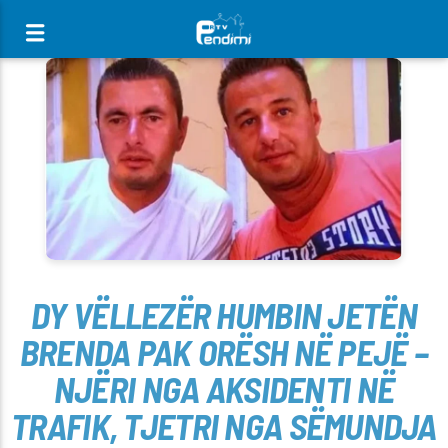
[There are no radio stations in the database]
DY VËLLEZËR HUMBIN JETËN
BRENDA PAK ORËSH NË PEJË –
NJËRI NGA AKSIDENTI NË
TRAFIK, TJETRI NGA SËMUNDJA