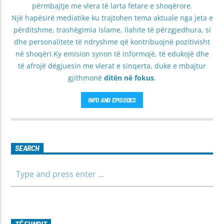
përmbajtje me vlera të larta fetare e shoqërore.
Një hapësirë mediatike ku trajtohen tema aktuale nga jeta e
përditshme, trashëgimia islame, ilahite të përzgjedhura, si
dhe personalitete të ndryshme që kontribuojnë pozitivisht
në shoqëri.Ky emision synon të informojë, të edukojë dhe
të afrojë dëgjuesin me vlerat e sinqerta, duke e mbajtur
gjithmonë
ditën në fokus
.
INFO AND EPISODES
SEARCH