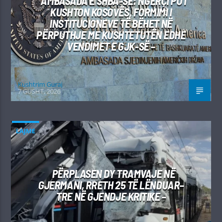
AMBASADA E SHBA-SË: NGËRÇI PO I
KUSHTON KOSOVËS, FORMIMI I
INSTITUCIONEVE TË BËHET NË
PËRPUTHJE ME KUSHTETUTËN EDHE
VENDIMET E GJK-SË –
Kushtrim Guraj
7 GUSHT, 2026
LAJME
PËRPLASEN DY TRAMVAJE NË
GJERMANI, RRETH 25 TË LËNDUAR–
TRE NË GJENDJE KRITIKE –