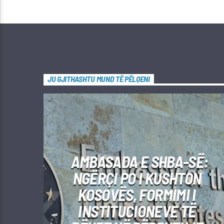
JU GJITHASHTU MUND TË PËLQENI
AMBASADA E SHBA-SË:
NGËRÇI PO I KUSHTON
KOSOVËS, FORMIMI I
INSTITUCIONEVE TË