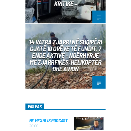
KRITIKE –
14 VATRA ZJARRI NË SHQIPËRI
GJATË 10 ORËVE TË FUNDIT, 7
ENDE AKTIVE – NDËRHYRJE
ME ZJARRFIKËS, HELIKOPTER
DHE AVION
PAS PAK
NE MEXHLIS PODCAST
20:00