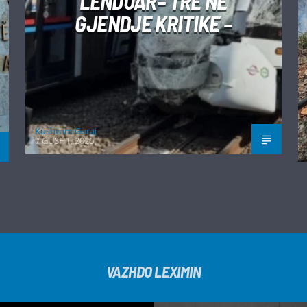
LËNDUAR– TRE NË
GJENDJE KRITIKE –
Kushtrim Guraj
7 GUSHT, 2026
VAZHDO LEXIMIN