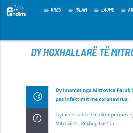
KREU
ISLAM
LAJME
AR
[There are no radio stations in the database]
DY HOXHALLARË TË MITRO
Dy imamët nga Mitrovica Faruk S
pas infektimit me coronavirus.
Lajmin e ka bërë të ditur përmes nj
Mitrovicës, Rexhep Lushta.