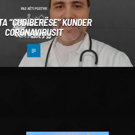
PAS KËTI POSTIMI
TA “ÇUDIBERËSE” KUNDER
CORONAVIRUSIT