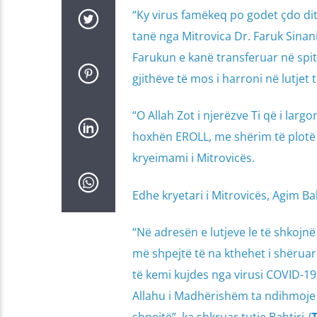
“Ky virus famëkeq po godet çdo dit
tanë nga Mitrovica Dr. Faruk Sinani
Farukun e kanë transferuar në spita
gjithëve të mos i harroni në lutjet 
“O Allah Zot i njerëzve Ti që i lar
hoxhën EROLL, me shërim të plotë p
kryeimami i Mitrovicës.
Edhe kryetari i Mitrovicës, Agim Bah
“Në adresën e lutjeve le të shkojn
më shpejtë të na kthehet i shërua
të kemi kujdes nga virusi COVID-19
Allahu i Madhërishëm ta ndihmoje 
shpejtë”, ka shkruar tutje Bahtiri./
T