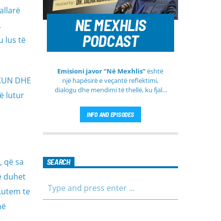
allarë
NE MEXHLIS
.
PODCAST
 lus të
Emisioni javor “Në Mexhlis”
është
RUKUN DHE
një hapësirë e veçantë reflektimi,
dialogu dhe mendimi të thellë, ku fjala
ë lutur
e urtë dhe diskutimi i sinqertë marrin
kuptim të veçantë. Ky emision
INFO AND EPISODES
transmetohet
drejtpërdrejt çdo të
martë
, duke sjellë tek publiku një
formë komunikimi të hapur, të qetë
dhe shumë përmbajtësore
, që sa
SEARCH
ë duhet
Lutem te
më