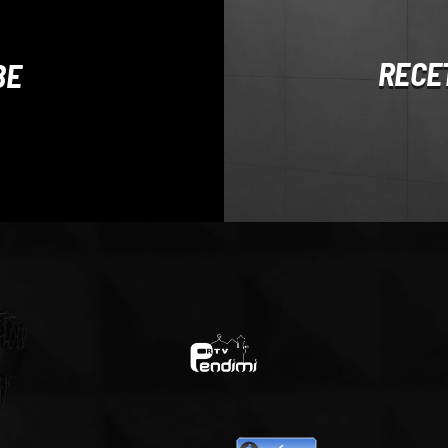
RECE
BE