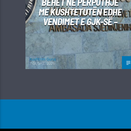
BËHET NË PËRPUTHJE
ME KUSHTETUTËN EDHE
VENDIMET E GJK-SË –
Kushtrim Guraj
7 GUSHT, 2026