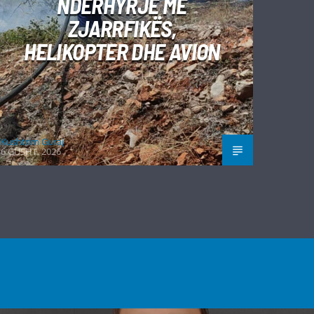
NDËRHYRJE ME
ZJARRFIKËS,
HELIKOPTER DHE AVION
Kushtrim Guraj
6 GUSHT, 2026