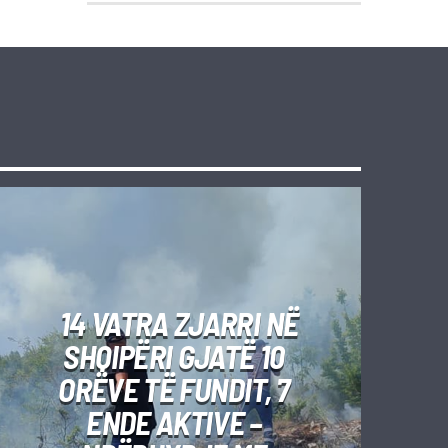
14 VATRA ZJARRI NË
SHQIPËRI GJATË 10
ORËVE TË FUNDIT, 7
ENDE AKTIVE –