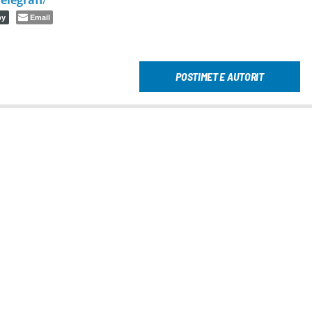
Email
py
POSTIMET E AUTORIT