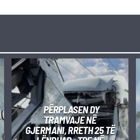
PËRPLASEN DY
TRAMVAJE NË
GJERMANI, RRETH 25 TË