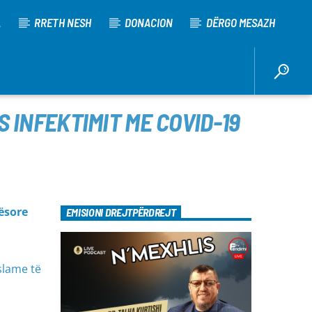
A
RRETH NESH
DONACION
DËRGO MESAZH
 INFEKTIMIT ME COVID-19
ësore
EMISIONI DREJTPËRDREJT
slame të