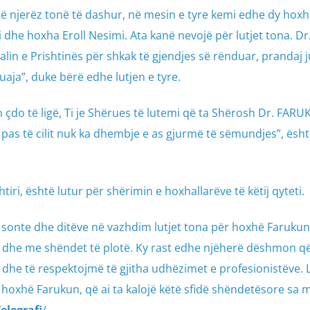
ë njerëz tonë të dashur, në mesin e tyre kemi edhe dy hoxh
 dhe hoxha Eroll Nesimi. Ata kanë nevojë për lutjet tona. Dr
lin e Prishtinës për shkak të gjendjes së rënduar, prandaj ju
tuaja”, duke bërë edhe lutjen e tyre.
gon çdo të ligë, Ti je Shërues të lutemi që ta Shërosh Dr. FA
as të cilit nuk ka dhembje e as gjurmë të sëmundjes”, ësht
tiri, është lutur për shërimin e hoxhallarëve të këtij qyteti.
ë sonte dhe ditëve në vazhdim lutjet tona për hoxhë Farukun
r dhe me shëndet të plotë. Ky rast edhe njëherë dëshmon q
 dhe të respektojmë të gjitha udhëzimet e profesionistëve. 
hoxhë Farukun, që ai ta kalojë këtë sfidë shëndetësore sa 
elegrafi
/