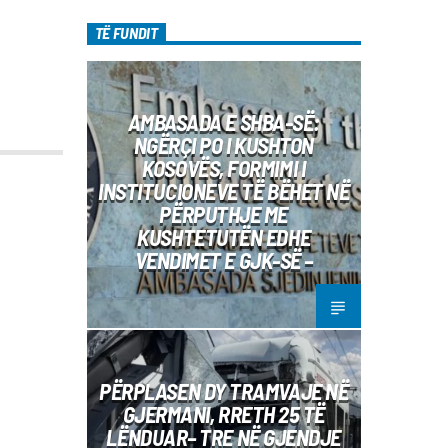
TË FUNDIT
AMBASADA E SHBA-SË:
NGËRÇI PO I KUSHTON
KOSOVËS, FORMIMI I
INSTITUCIONEVE TË BËHET NË
PËRPUTHJE ME
KUSHTETUTËN EDHE
VENDIMET E GJK-SË –
PËRPLASEN DY TRAMVAJE NË
GJERMANI, RRETH 25 TË
LËNDUAR– TRE NË GJENDJE