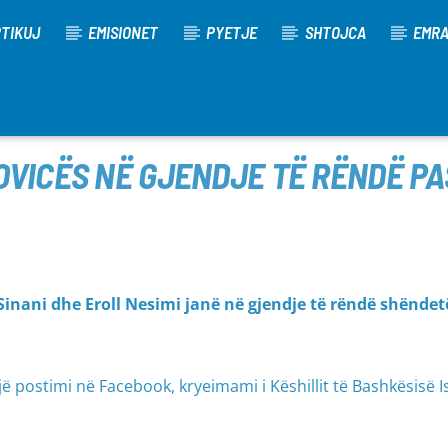
TIKUJ
EMISIONET
PYETJE
SHTOJCA
EMR
VICËS NË GJENDJE TË RËNDË PAS
inani dhe Eroll Nesimi janë në gjendje të rëndë shëndet
ë postimi në Facebook, kryeimami i Këshillit të Bashkësisë I