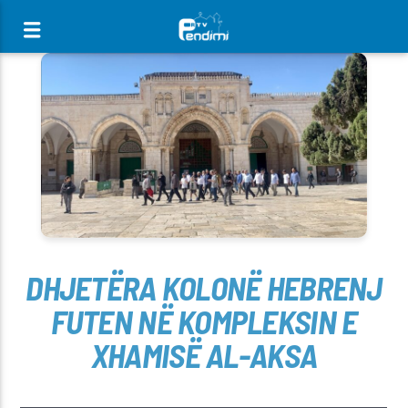
[There are no radio stations in the database]
DHJETËRA KOLONË HEBRENJ
FUTEN NË KOMPLEKSIN E
XHAMISË AL-AKSA