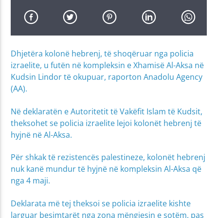
Dhjetëra kolonë hebrenj, të shoqëruar nga policia
izraelite, u futën në kompleksin e Xhamisë Al-Aksa në
Kudsin Lindor të okupuar, raporton Anadolu Agency
(AA).
Në deklaratën e Autoritetit të Vakëfit Islam të Kudsit,
theksohet se policia izraelite lejoi kolonët hebrenj të
hyjnë në Al-Aksa.
Për shkak të rezistencës palestineze, kolonët hebrenj
nuk kanë mundur të hyjnë në kompleksin Al-Aksa që
nga 4 maji.
Deklarata më tej theksoi se policia izraelite kishte
larguar besimtarët nga zona mëngjesin e sotëm, pas