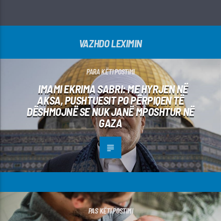
VAZHDO LEXIMIN
PARA KËTI POSTIMI
IMAMI EKRIMA SABRI: ME HYRJEN NË
AKSA, PUSHTUESIT PO PËRPIQEN TË
DËSHMOJNË SE NUK JANË MPOSHTUR NË
GAZA
PAS KËTI POSTIMI