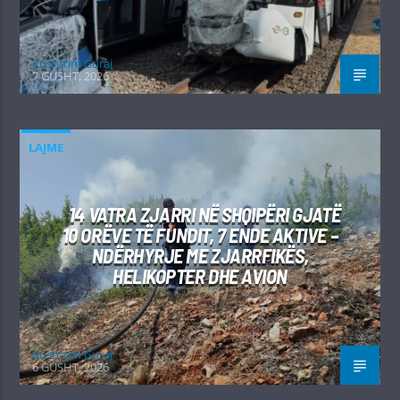
Kushtrim Guraj
7 GUSHT, 2026
LAJME
14 VATRA ZJARRI NË SHQIPËRI GJATË
10 ORËVE TË FUNDIT, 7 ENDE AKTIVE –
NDËRHYRJE ME ZJARRFIKËS,
HELIKOPTER DHE AVION
Kushtrim Guraj
6 GUSHT, 2026