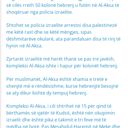
së cilës rreth 50 kolonë hebrenj u futën në Al-Aksa të
shoqëruar nga policia izraelite.
Shtohet se policia izraelite arrestoi disa palestinezë
me këtë rast dhe se këtë mëngjes, sipas
dëshmitarëve okularë, ata parandaluan disa të rinj të
hynin në Al-Aksa.
Zyrtarët izraelitë më herët thanë se pas tre javësh,
kompleksi Al-Aksa ishte i hapur për kolonët hebrenj.
Për muslimanët, Al-Aksa është xhamia e tretë e
shenjtë më e rëndësishme, kurse hebrenjtë besojnë
se aty dikur kishte dy tempuj hebrenj.
Kompleksi Al-Aksa, i cili shtrihet në 15 për qind të
bërthamës së vjetër të Kudsit, është nën okupimin
izraelit dhe është pika e takimit e tri feve më të
mëdha në botë. Pas Mesxhidul-Haremit në Mekë dhe