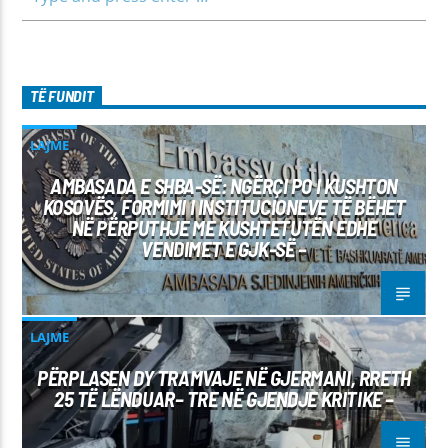
TË FUNDIT
LAJME
AMBASADA E SHBA-SË: NGËRÇI PO I KUSHTON
KOSOVËS, FORMIMI I INSTITUCIONEVE TË BËHET
NË PËRPUTHJE ME KUSHTETUTËN EDHE
VENDIMET E GJK-SË –
LAJME
PËRPLASEN DY TRAMVAJE NË GJERMANI, RRETH
25 TË LËNDUAR– TRE NË GJENDJE KRITIKE –