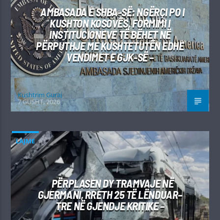
AMBASADA E SHBA-SË: NGËRÇI PO I
KUSHTON KOSOVËS, FORMIMI I
INSTITUCIONEVE TË BËHET NË
PËRPUTHJE ME KUSHTETUTËN EDHE
VENDIMET E GJK-SË –
Kushtrim Guraj
7 GUSHT, 2026
LAJME
PËRPLASEN DY TRAMVAJE NË
GJERMANI, RRETH 25 TË LËNDUAR–
TRE NË GJENDJE KRITIKE –