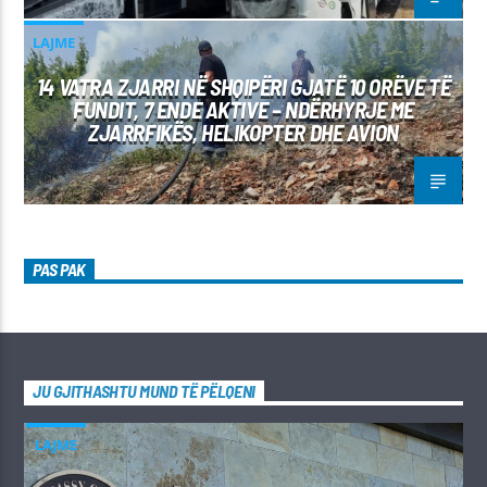
LAJME
14 VATRA ZJARRI NË SHQIPËRI GJATË 10 ORËVE TË
FUNDIT, 7 ENDE AKTIVE – NDËRHYRJE ME
ZJARRFIKËS, HELIKOPTER DHE AVION
PAS PAK
JU GJITHASHTU MUND TË PËLQENI
LAJME