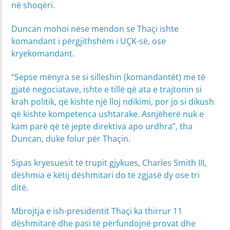
në shoqëri.
Duncan mohoi nëse mendon se Thaçi ishte
komandant i përgjithshëm i UÇK-së, ose
kryekomandant.
“Sepse mënyra se si silleshin (komandantët) me të
gjatë negociatave, ishte e tillë që ata e trajtonin si
krah politik, që kishte një lloj ndikimi, por jo si dikush
që kishte kompetenca ushtarake. Asnjëherë nuk e
kam parë që të jepte direktiva apo urdhra”, tha
Duncan, duke folur për Thaçin.
Sipas kryesuesit të trupit gjykues, Charles Smith III,
dëshmia e këtij dëshmitari do të zgjasë dy ose tri
ditë.
Mbrojtja e ish-presidentit Thaçi ka thirrur 11
dëshmitarë dhe pasi të përfundojnë provat dhe