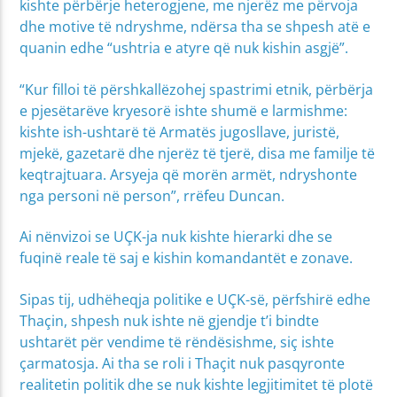
kishte përbërje heterogjene, me njerëz me përvoja
dhe motive të ndryshme, ndërsa tha se shpesh atë e
quanin edhe “ushtria e atyre që nuk kishin asgjë”.
“Kur filloi të përshkallëzohej spastrimi etnik, përbërja
e pjesëtarëve kryesorë ishte shumë e larmishme:
kishte ish-ushtarë të Armatës jugosllave, juristë,
mjekë, gazetarë dhe njerëz të tjerë, disa me familje të
keqtrajtuara. Arsyeja që morën armët, ndryshonte
nga personi në person”, rrëfeu Duncan.
Ai nënvizoi se UÇK-ja nuk kishte hierarki dhe se
fuqinë reale të saj e kishin komandantët e zonave.
Sipas tij, udhëheqja politike e UÇK-së, përfshirë edhe
Thaçin, shpesh nuk ishte në gjendje t’i bindte
ushtarët për vendime të rëndësishme, siç ishte
çarmatosja. Ai tha se roli i Thaçit nuk pasqyronte
realitetin politik dhe se nuk kishte legjitimitet të plotë