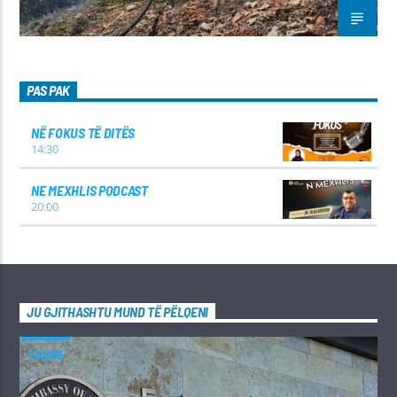
PAS PAK
NË FOKUS TË DITËS
14:30
NE MEXHLIS PODCAST
20:00
JU GJITHASHTU MUND TË PËLQENI
LAJME