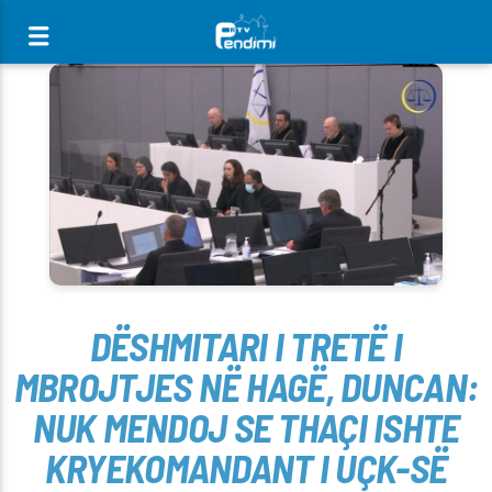
[There are no radio stations in the database]
DËSHMITARI I TRETË I
MBROJTJES NË HAGË, DUNCAN:
NUK MENDOJ SE THAÇI ISHTE
KRYEKOMANDANT I UÇK-SË