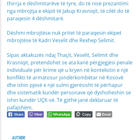
thirrja e dëshmitarëve të tyre, do të nisë prezantimi
nga mbrojtja e ekipit të Jakup Krasniqit, të cilët do të
paraqesin 4 dëshmitarë.
Dëshmi mbrojtëse nuk pritet të paraqesin ekipet
mbrojtëse të Kadri Veselit dhe Rexhep Selimit.
Sipas aktakuzës ndaj Thaçit, Veselit, Selimit dhe
Krasniqit, pretendohet se ata kanë përgjegjësi penale
individuale për krime që u kryen në kontekstin e një
konflikti të armatosur jondërkombëtar në Kosovë
dhe ishin pjesë e një sulmi gjerësisht të përhapur
dhe sistematik kundër personave që dyshoheshin se
ishin kundër UÇK-së. Të gjithë janë deklaruar të
pafajshëm.
Viber
WhatsApp
Email
Share
Copy
AUTHOR