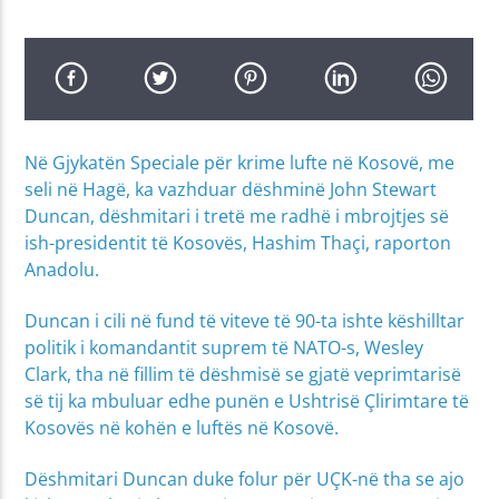
Në Gjykatën Speciale për krime lufte në Kosovë, me
seli në Hagë, ka vazhduar dëshminë John Stewart
Duncan, dëshmitari i tretë me radhë i mbrojtjes së
ish-presidentit të Kosovës, Hashim Thaçi, raporton
Anadolu.
Duncan i cili në fund të viteve të 90-ta ishte këshilltar
politik i komandantit suprem të NATO-s, Wesley
Clark, tha në fillim të dëshmisë se gjatë veprimtarisë
së tij ka mbuluar edhe punën e Ushtrisë Çlirimtare të
Kosovës në kohën e luftës në Kosovë.
Dëshmitari Duncan duke folur për UÇK-në tha se ajo