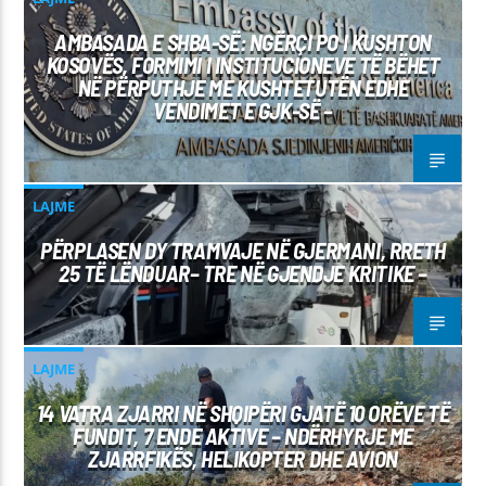
AMBASADA E SHBA-SË: NGËRÇI PO I KUSHTON
KOSOVËS, FORMIMI I INSTITUCIONEVE TË BËHET
NË PËRPUTHJE ME KUSHTETUTËN EDHE
VENDIMET E GJK-SË –
LAJME
PËRPLASEN DY TRAMVAJE NË GJERMANI, RRETH
25 TË LËNDUAR– TRE NË GJENDJE KRITIKE –
LAJME
14 VATRA ZJARRI NË SHQIPËRI GJATË 10 ORËVE TË
FUNDIT, 7 ENDE AKTIVE – NDËRHYRJE ME
ZJARRFIKËS, HELIKOPTER DHE AVION