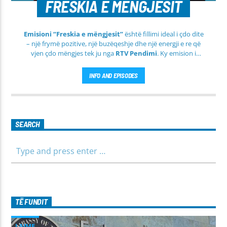
FRESKIA E MËNGJESIT
Emisioni “Freskia e mëngjesit”
është fillimi ideal i çdo dite
– një frymë pozitive, një buzëqeshje dhe një energji e re që
vjen çdo mëngjes tek ju nga
RTV Pendimi
. Ky emision i
përditshëm synon ta bëjë mëngjesin tuaj më të lehtë, më
informues dhe më të ngrohtë, duke ju shoqëruar në orët e
INFO AND EPISODES
para të ditës me përmbajtje të larmishme dhe të dobishme
për të gjithë familjen.
SEARCH
TË FUNDIT
LAJME