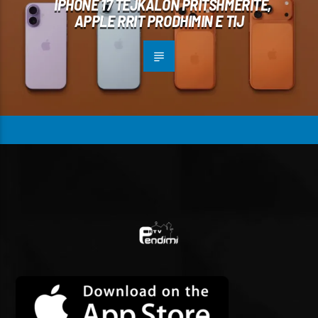
IPHONE 17 TEJKALON PRITSHMËRITË,
APPLE RRIT PRODHIMIN E TIJ