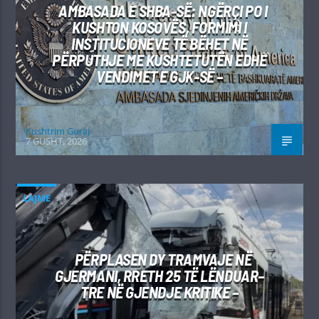
AMBASADA E SHBA-SË: NGËRÇI PO I
KUSHTON KOSOVËS, FORMIMI I
INSTITUCIONEVE TË BËHET NË
PËRPUTHJE ME KUSHTETUTËN EDHE
VENDIMET E GJK-SË –
Kushtrim Guraj
7 GUSHT, 2026
LAJME
PËRPLASEN DY TRAMVAJE NË
GJERMANI, RRETH 25 TË LËNDUAR–
TRE NË GJENDJE KRITIKE –