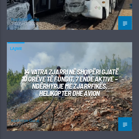
Kushtrim Guraj
7 GUSHT, 2026
LAJME
14 VATRA ZJARRI NË SHQIPËRI GJATË
10 ORËVE TË FUNDIT, 7 ENDE AKTIVE –
NDËRHYRJE ME ZJARRFIKËS,
HELIKOPTER DHE AVION
Kushtrim Guraj
6 GUSHT, 2026