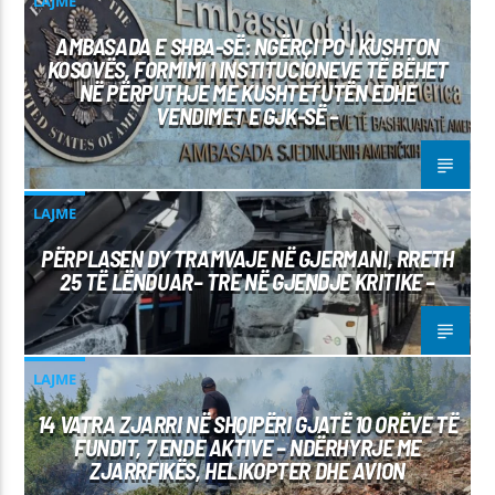
LAJME
AMBASADA E SHBA-SË: NGËRÇI PO I KUSHTON
KOSOVËS, FORMIMI I INSTITUCIONEVE TË BËHET
NË PËRPUTHJE ME KUSHTETUTËN EDHE
VENDIMET E GJK-SË –
LAJME
PËRPLASEN DY TRAMVAJE NË GJERMANI, RRETH
25 TË LËNDUAR– TRE NË GJENDJE KRITIKE –
LAJME
14 VATRA ZJARRI NË SHQIPËRI GJATË 10 ORËVE TË
FUNDIT, 7 ENDE AKTIVE – NDËRHYRJE ME
ZJARRFIKËS, HELIKOPTER DHE AVION