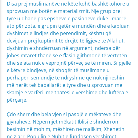
Disa prej muslimanëve në këtë kohë bashkëkohore u
sprovuan me botën e materializmit. Një grup prej
tyre u dhanë pas epsheve e pasioneve duke i marrë
ato për zota, e grupin tjetër e mundën dhe e kapluan
dyshimet e lindjes dhe perëndimit, kështu që
devijuan prej kuptimit të drejtë të ligjeve të Allahut,
dyshimin e shndërruan në argument, ndërsa për
jobesimtarët thanë se e flasin gjithmonë të vërtetën
dhe se ata nuk e veprojnë përveç se të mirën. Si pjellë
e këtyre bindjeve, në shoqëritë muslimane u
përhapën sëmundje të ndryshme që nuk njiheshin
më herët tek baballarët e tyre dhe u sprovuan me
skamje e varfëri, me thatësi e vërshime dhe luftëra e
përçarje.
Çdo sherr dhe bela vjen si pasojë e mëkateve dhe
gjynaheve. Nëpërmjet mëkatit Iblisi e shndërron
besimin në mohim, mëshirën në mallkim, Xhenetin
në zjarr. Popullin e Nuhit e fundosën vërshimet,