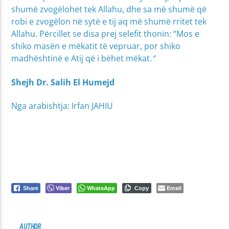
shumë zvogëlohet tek Allahu, dhe sa më shumë që
robi e zvogëlon në sytë e tij aq më shumë rritet tek
Allahu. Përcillet se disa prej selefit thonin: “Mos e
shiko masën e mëkatit të vepruar, por shiko
madhështinë e Atij që i bëhet mëkat
.”
Shejh Dr. Salih El Humejd
Nga arabishtja: Irfan JAHIU
Viber
WhatsApp
Email
Share
Copy
AUTHOR