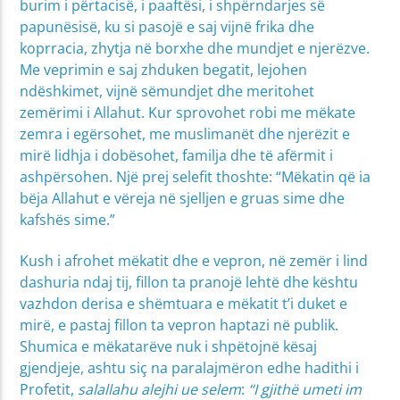
burim i përtacisë, i paaftësi, i shpërndarjes së
papunësisë, ku si pasojë e saj vijnë frika dhe
koprracia, zhytja në borxhe dhe mundjet e njerëzve.
Me veprimin e saj zhduken begatit, lejohen
ndëshkimet, vijnë sëmundjet dhe meritohet
zemërimi i Allahut. Kur sprovohet robi me mëkate
zemra i egërsohet, me muslimanët dhe njerëzit e
mirë lidhja i dobësohet, familja dhe të afërmit i
ashpërsohen. Një prej selefit thoshte: “Mëkatin që ia
bëja Allahut e vëreja në sjelljen e gruas sime dhe
kafshës sime.”
Kush i afrohet mëkatit dhe e vepron, në zemër i lind
dashuria ndaj tij, fillon ta pranojë lehtë dhe kështu
vazhdon derisa e shëmtuara e mëkatit t’i duket e
mirë, e pastaj fillon ta vepron haptazi në publik.
Shumica e mëkatarëve nuk i shpëtojnë kësaj
gjendjeje, ashtu siç na paralajmëron edhe hadithi i
Profetit,
salallahu alejhi ue selem
:
“I gjithë umeti im