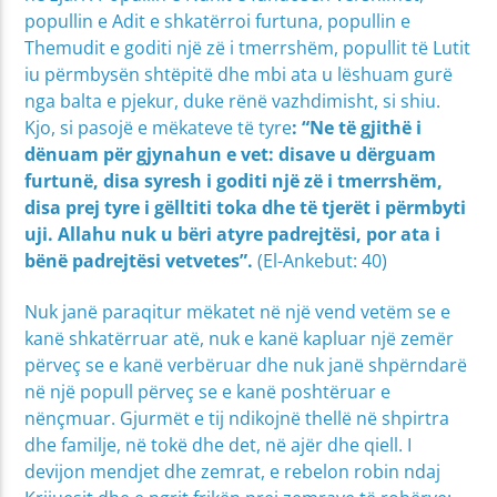
popullin e Adit e shkatërroi furtuna, popullin e
Themudit e goditi një zë i tmerrshëm, popullit të Lutit
iu përmbysën shtëpitë dhe mbi ata u lëshuam gurë
nga balta e pjekur, duke rënë vazhdimisht, si shiu.
Kjo, si pasojë e mëkateve të tyre
: “
Ne të gjithë i
dënuam për gjynahun e vet: disave u dërguam
furtunë, disa syresh i goditi një zë i tmerrshëm,
disa prej tyre i gëlltiti toka dhe të tjerët i përmbyti
uji. Allahu nuk u bëri atyre padrejtësi, por ata i
bënë padrejtësi vetvetes”.
(El-Ankebut: 40)
Nuk janë paraqitur mëkatet në një vend vetëm se e
kanë shkatërruar atë, nuk e kanë kapluar një zemër
përveç se e kanë verbëruar dhe nuk janë shpërndarë
në një popull përveç se e kanë poshtëruar e
nënçmuar. Gjurmët e tij ndikojnë thellë në shpirtra
dhe familje, në tokë dhe det, në ajër dhe qiell. I
devijon mendjet dhe zemrat, e rebelon robin ndaj