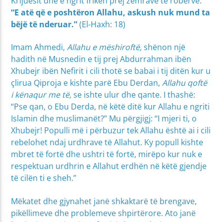
Krijuesit dhe e ngrit frikën prej zemrave të robërve:
“E atë që e poshtëron Allahu, askush nuk mund ta
bëjë të nderuar.”
(El-Haxh: 18)
Imam Ahmedi,
Allahu e mëshiroftë,
shënon një
hadith në Musnedin e tij prej Abdurrahman ibën
Xhubejr ibën Nefirit i cili thotë se babai i tij ditën kur u
çlirua Qiproja e kishte parë Ebu Derdan,
Allahu qoftë
i kënaqur me të,
se ishte ulur dhe qante. I thashë:
“Pse qan, o Ebu Derda, në këtë ditë kur Allahu e ngriti
Islamin dhe muslimanët?” Mu përgjigj: “I mjeri ti, o
Xhubejr! Populli më i përbuzur tek Allahu është ai i cili
rebelohet ndaj urdhrave të Allahut. Ky popull kishte
mbret të fortë dhe ushtri të fortë, mirëpo kur nuk e
respektuan urdhrin e Allahut erdhën në këtë gjendje
të cilën ti e sheh.”
Mëkatet dhe gjynahet janë shkaktarë të brengave,
pikëllimeve dhe problemeve shpirtërore. Ato janë