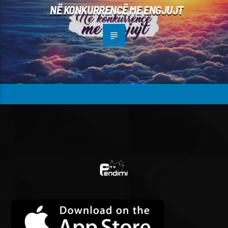
NË KONKURRENCË ME ENGJUJT