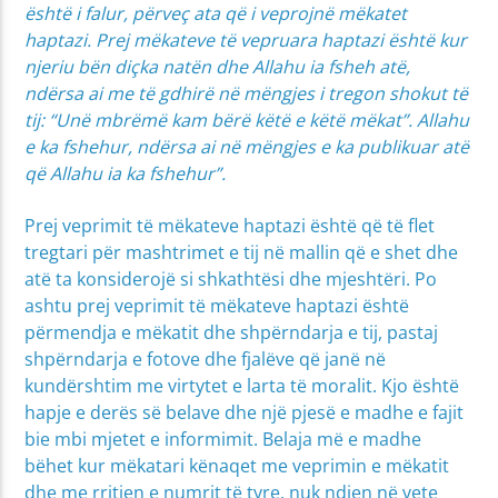
është i falur, përveç ata që i veprojnë mëkatet
haptazi. Prej mëkateve të vepruara haptazi është kur
njeriu bën diçka natën dhe Allahu ia fsheh atë,
ndërsa ai me të gdhirë në mëngjes i tregon shokut të
tij: “Unë mbrëmë kam bërë këtë e këtë mëkat”. Allahu
e ka fshehur, ndërsa ai në mëngjes e ka publikuar atë
që Allahu ia ka fshehur”.
Prej veprimit të mëkateve haptazi është që të flet
tregtari për mashtrimet e tij në mallin që e shet dhe
atë ta konsiderojë si shkathtësi dhe mjeshtëri. Po
ashtu prej veprimit të mëkateve haptazi është
përmendja e mëkatit dhe shpërndarja e tij, pastaj
shpërndarja e fotove dhe fjalëve që janë në
kundërshtim me virtytet e larta të moralit. Kjo është
hapje e derës së belave dhe një pjesë e madhe e fajit
bie mbi mjetet e informimit. Belaja më e madhe
bëhet kur mëkatari kënaqet me veprimin e mëkatit
dhe me rritjen e numrit të tyre, nuk ndjen në vete