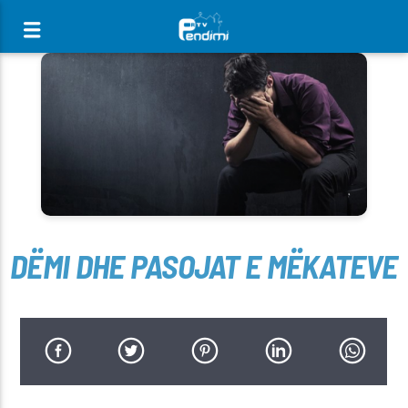
[There are no radio stations in the database]
DËMI DHE PASOJAT E MËKATEVE