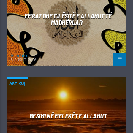
EMRAT DHE CILËSITË E ALLAHUT TË
MADHËRUAR
Irfan Jahiu
5 GUSHT, 2026
ARTIKUJ
BESIMI NË MELEKËT E ALLAHUT