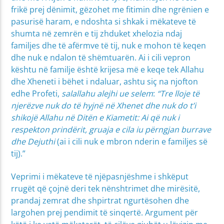
frikë prej dënimit, gëzohet me fitimin dhe ngrënien e
pasurisë haram, e ndoshta si shkak i mëkateve të
shumta në zemrën e tij zhduket xhelozia ndaj
familjes dhe të afërmve të tij, nuk e mohon të keqen
dhe nuk e ndalon të shëmtuarën. Ai i cili vepron
kështu në familje është krijesa më e keqe tek Allahu
dhe Xheneti i bëhet i ndaluar, ashtu siç na njofton
edhe Profeti,
salallahu alejhi ue selem
:
“Tre lloje të
njerëzve nuk do të hyjnë në Xhenet dhe nuk do t’i
shikojë Allahu në Ditën e Kiametit: Ai që nuk i
respekton prindërit, gruaja e cila iu përngjan burrave
dhe Dejuthi
(ai i cili nuk e mbron nderin e familjes së
tij).”
Veprimi i mëkateve të njëpasnjëshme i shkëput
rrugët që çojnë deri tek nënshtrimet dhe mirësitë,
prandaj zemrat dhe shpirtrat ngurtësohen dhe
largohen prej pendimit të sinqertë. Argument për