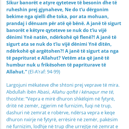
Sikur banorët e atyre qyteteve të besonin dhe të
ruheshin prej gjynaheve, Ne do t’u dërgonim
bekime nga qielli dhe toka, por ata mohuan,
prandaj i dënuam për atë që bënë. A janë të sigurt
banorët e këtyre qyteteve se nuk do t’iu vijë
dënimi Ynë natën, ndërkohë që flenë?! A janë të
sigurt ata se nuk do t’iu vijë dënimi Ynë ditën,
ndërkohë që argëtohen?! A janë të sigurt ata nga
të papriturat e Allahut? Vetëm ata që janë të
humbur nuk u frikësohen të papriturave të
Allahut.”
(El-A’raf: 94-99)
Largojuni mëkateve dhe shtoni prej veprave të mira.
Abdullah ibën Abasi,
Allahu qoftë i kënaqur me të,
thoshte: “Vepra e mirë dhuron shkëlqim në fytyrë,
dritë në zemër, zgjerim në furnizim, fuqi në trup,
dashuri në zemrat e robërve, ndërsa vepra e keqe
dhuron nxirje në fytyrë, errësirë në zemër, pakësim
në furnizim, lodhje në trup dhe urrejtje në zemrat e