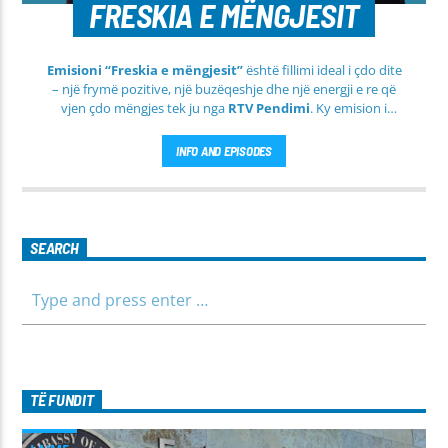
FRESKIA E MËNGJESIT
Emisioni “Freskia e mëngjesit”
është fillimi ideal i çdo dite
– një frymë pozitive, një buzëqeshje dhe një energji e re që
vjen çdo mëngjes tek ju nga
RTV Pendimi
. Ky emision i
përditshëm synon ta bëjë mëngjesin tuaj më të lehtë, më
informues dhe më të ngrohtë, duke ju shoqëruar në orët e
INFO AND EPISODES
para të ditës me përmbajtje të larmishme dhe të dobishme
për të gjithë familjen.
SEARCH
TË FUNDIT