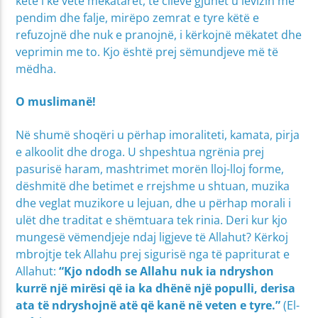
këtë i ke vetë mëkatarët, të cilëve gjuhët u lëvizin me
pendim dhe falje, mirëpo zemrat e tyre këtë e
refuzojnë dhe nuk e pranojnë, i kërkojnë mëkatet dhe
veprimin me to. Kjo është prej sëmundjeve më të
mëdha.
O muslimanë!
Në shumë shoqëri u përhap imoraliteti, kamata, pirja
e alkoolit dhe droga. U shpeshtua ngrënia prej
pasurisë haram, mashtrimet morën lloj-lloj forme,
dëshmitë dhe betimet e rrejshme u shtuan, muzika
dhe veglat muzikore u lejuan, dhe u përhap morali i
ulët dhe traditat e shëmtuara tek rinia. Deri kur kjo
mungesë vëmendjeje ndaj ligjeve të Allahut? Kërkoj
mbrojtje tek Allahu prej sigurisë nga të papriturat e
Allahut:
“
Kjo ndodh se Allahu nuk ia ndryshon
kurrë një mirësi që ia ka dhënë një populli, derisa
ata të ndryshojnë atë që kanë në veten e tyre.”
(El-