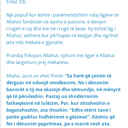
Enfal: 53)
Një popull kur është i pavëmendshëm ndaj ligjeve të
Allahut fundoset në epshe e pasione, e devijon
rrugën e saj dhe bie në rrugë të keqe. Ky është ligj i
Allahut, atëherë kur përhapen të këqijat dhe ngrihet
jeta mbi mëkate e gjynahe.
Prandaj frikojuni Allahut, njihuni me ligjet e Allahut
dhe largohuni prej mëkateve.
Allahu,
azze ue xhel,
thotë
: “
Sa herë që çonim të
dërguar në ndonjë vendbanim, Ne i dënonim
banorët e tij me skamje dhe sëmundje, në mënyrë
që të përuleshin. Pastaj ua shndërronim
fatkeqësinë në lulëzim. Por, kur shtoheshin e
begatoheshin, ata thoshin: “Edhe etërit tanë i
patën goditur hidhërimet e gëzimet”. Kështu që
Ne i dënonim papritmas, pa e marrë vesh ata.