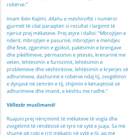
robërve.”
Imam ibën Kajimi,
Allahu e mëshiroftë
, i numëroi
gjurmët të cilat paraqiten si rezultat i largimit të
njeriut prej mëkateve. Prej atyre i dalloi: “Mbrojtjen e
nderit, mbrojtjen e pasurisë, mbrojtjen e mendjes
dhe fesë, zgjerimin e gjoksit, pakësimin e brengave
dhe pikëllimeve, përmasimin e jetesës, krenarinë me
veten, lehtësimin e furnizimit, lehtësimin e
problemeve dhe vështirësive, lehtësimin e kryerjes së
adhurimeve, dashurinë e robërve ndaj tij, zvogëlimin
e dynjasë në zemrën e tij, shijimin e kënaqësisë së
adhurimeve dhe imanit, e kështu me radhë.”
Vëllezër muslimanë!
Ruajuni prej nënçmimit të mëkateve të vogla dhe
zvogëlimit të rëndësisë së tyre në sytë e juaja. Sa më
shumë që robi e rrit mëkatin në sytë e tij, aq më