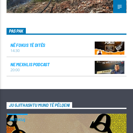
PAS PAK
NË FOKUS TË DITËS
14:30
NE MEXHLIS PODCAST
20:00
JU GJITHASHTU MUND TË PËLQENI
ARTIKUJ