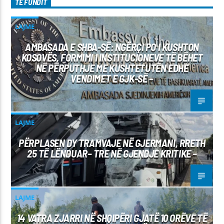
TË FUNDIT
LAJME
AMBASADA E SHBA-SË: NGËRÇI PO I KUSHTON
KOSOVËS, FORMIMI I INSTITUCIONEVE TË BËHET
NË PËRPUTHJE ME KUSHTETUTËN EDHE
VENDIMET E GJK-SË –
LAJME
PËRPLASEN DY TRAMVAJE NË GJERMANI, RRETH
25 TË LËNDUAR– TRE NË GJENDJE KRITIKE –
LAJME
14 VATRA ZJARRI NË SHQIPËRI GJATË 10 ORËVE TË