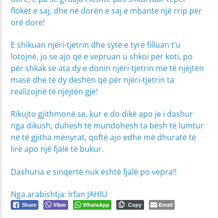
flokët e saj, dhe në dorën e saj e mbante një rrip për
orë dore!
E shikuan njëri-tjetrin dhe sytë e tyre filluan t’u
lotojnë, jo se ajo që e vepruan u shkoi për koti, po
për shkak se ata dy e donin njëri-tjetrin me të njëjtën
masë dhe të dy deshën që për njëri-tjetrin ta
realizojnë të njëjtën gjë!
Rikujto gjithmonë se, kur e do dikë apo je i dashur
nga dikush, duhesh të mundohesh ta bësh të lumtur
në të gjitha mënyrat, qoftë ajo edhe më dhuratë të
lirë apo një fjalë të bukur.
Dashuria e sinqertë nuk është fjalë po vepra!!
Nga arabishtja: Irfan JAHIU
Viber
WhatsApp
Email
Share
Copy