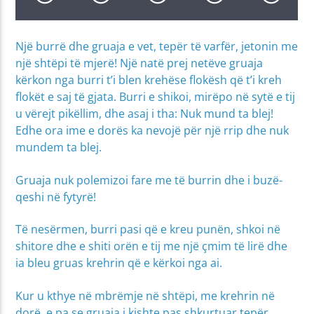
Një burrë dhe gruaja e vet, tepër të varfër, jetonin me
një shtëpi të mjerë! Një natë prej netëve gruaja
kërkon nga burri t’i blen krehëse flokësh që t’i kreh
flokët e saj të gjata. Burri e shikoi, mirëpo në sytë e tij
u vërejt pikëllim, dhe asaj i tha: Nuk mund ta blej!
Edhe ora ime e dorës ka nevojë për një rrip dhe nuk
mundem ta blej.
Gruaja nuk polemizoi fare me të burrin dhe i buzë­
qeshi në fytyrë!
Të nesërmen, burri pasi që e kreu punën, shkoi në
shitore dhe e shiti orën e tij me një çmim të lirë dhe
ia bleu gruas krehrin që e kërkoi nga ai.
Kur u kthye në mbrëmje në shtëpi, me krehrin në
dorë, e pa se gruaja i kishte pas shkurtuar tepër