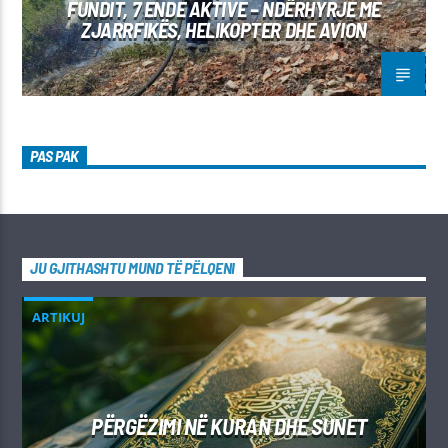
FUNDIT, 7 ENDE AKTIVE – NDËRHYRJE ME
ZJARRFIKËS, HELIKOPTER DHE AVION
PAS PAK
JU GJITHASHTU MUND TË PËLQENI
ARTIKUJ
PËRGËZIMI NË KURAN DHE SUNET