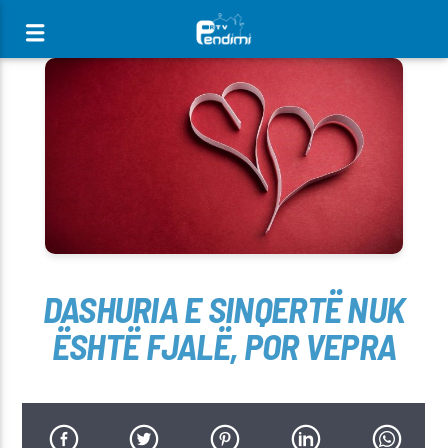
[There are no radio stations in the database]
DASHURIA E SINQERTË NUK
ËSHTË FJALË, POR VEPRA