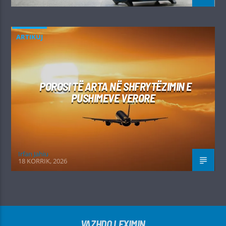
ARTIKUJ
POROSI TË ARTA NË SHFRYTËZIMIN E
PUSHIMEVE VERORE
Irfan Jahiu
18 KORRIK, 2026
VAZHDO LEXIMIN