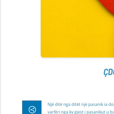
ÇD
Një ditë nga ditët një pasanik ia d
varfëri nga ky gjest i pasanikut u 