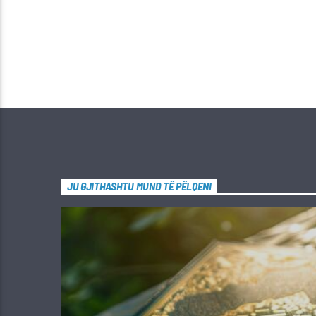
JU GJITHASHTU MUND TË PËLQENI