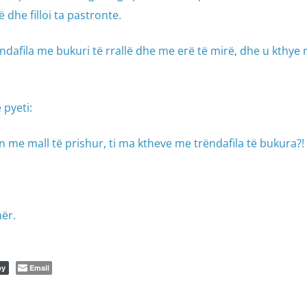
 dhe filloi ta pastronte.
ëndafila me bukuri të rrallë dhe me erë të mirë, dhe u kthye n
 pyeti:
 me mall të prishur, ti ma ktheve me trëndafila të bukura?!
mër.
Email
py