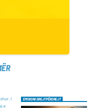
MËR
shur. I
EMISIONI DREJTPËRDREJT
aj e