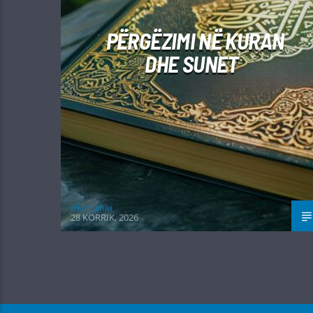
PËRGËZIMI NË KURAN
DHE SUNET
Irfan Jahiu
28 KORRIK, 2026