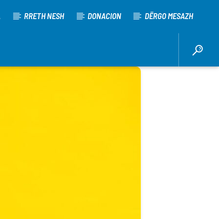
A
RRETH NESH
DONACION
DËRGO MESAZH