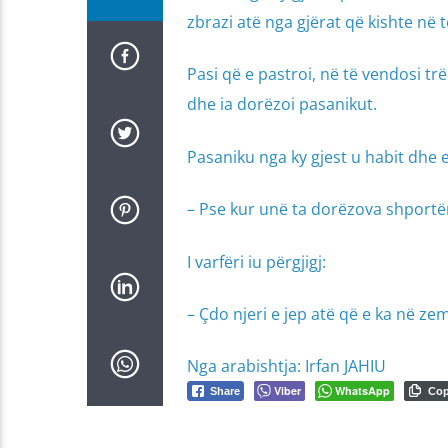
zbrazi atë nga gjërat që kishte në të
Pasi që e pastroi, në të vendosi tr
dhe ia dorëzoi pasanikut.
Pasaniku nga ky gjest u habit dhe e
– Pse kur unë ta dorëzova shportën
I varfëri iu përgjigj:
– Çdo njeri e jep atë që e ka në ze
Nga arabishtja: Irfan JAHIU
Viber
WhatsApp
Share
Co