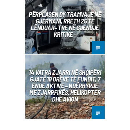
PËRPLASEN DY TRAMVAJE NË
GJERMANI, RRETH 25 TË
LËNDUAR– TRE NË GJENDJE
KRITIKE –
14 VATRA ZJARRI NË SHQIPËRI
GJATË 10 ORËVE TË FUNDIT, 7
ENDE AKTIVE – NDËRHYRJE
ME ZJARRFIKËS, HELIKOPTER
DHE AVION