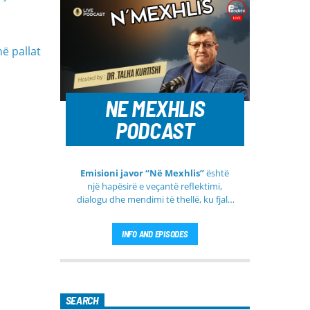
ë pallat
NE MEXHLIS
PODCAST
Emisioni javor “Në Mexhlis”
është
një hapësirë e veçantë reflektimi,
dialogu dhe mendimi të thellë, ku fjala
e urtë dhe diskutimi i sinqertë marrin
kuptim të veçantë. Ky emision
INFO AND EPISODES
transmetohet
drejtpërdrejt çdo të
martë
, duke sjellë tek publiku një
formë komunikimi të hapur, të qetë
dhe shumë përmbajtësore
SEARCH