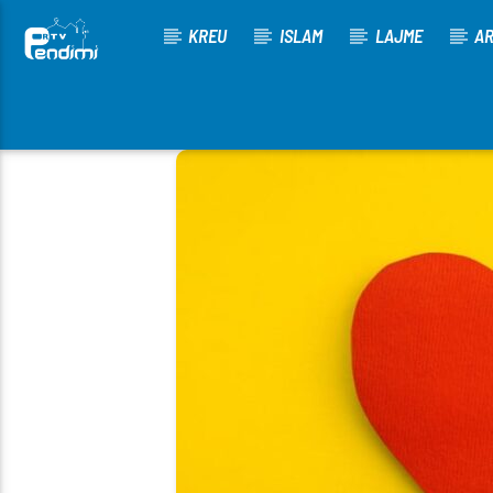
KREU
ISLAM
LAJME
AR
[There are no radio stations in the database]