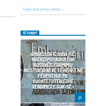
TË FUNDIT
AMBASADA E SHBA-SË:
NGËRÇI PO I KUSHTON
KOSOVËS, FORMIMI I
INSTITUCIONEVE TË BËHET NË
PËRPUTHJE ME
KUSHTETUTËN EDHE
VENDIMET E GJK-SË –