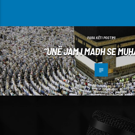
PARA KËTI POSTIMI
“UNË JAM I MADH SE MUH