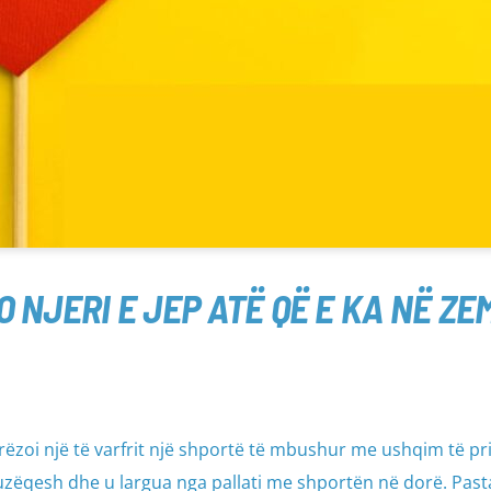
O NJERI E JEP ATË QË E KA NË ZE
orëzoi një të varfrit një shportë të mbushur me ushqim të pri
buzëqesh dhe u largua nga pallati me shportën në dorë. Past