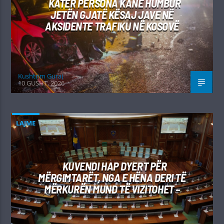
KATËR PERSONA KANË HUMBUR
JETËN GJATË KËSAJ JAVE NË
AKSIDENTE TRAFIKU NË KOSOVË
Kushtrim Guraj
10 GUSHT, 2026
LAJME
KUVENDI HAP DYERT PËR
MËRGIMTARËT, NGA E HËNA DERI TË
MËRKURËN MUND TË VIZITOHET –