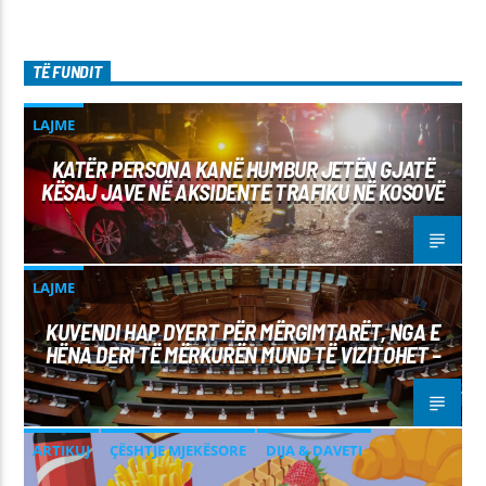
TË FUNDIT
LAJME
KATËR PERSONA KANË HUMBUR JETËN GJATË
KËSAJ JAVE NË AKSIDENTE TRAFIKU NË KOSOVË
LAJME
KUVENDI HAP DYERT PËR MËRGIMTARËT, NGA E
HËNA DERI TË MËRKURËN MUND TË VIZITOHET –
ARTIKUJ
ÇËSHTJE MJEKËSORE
DIJA & DAVETI