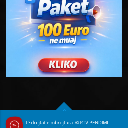
Të gjitha të drejtat e mbrojtura. © RTV PENDIMI.