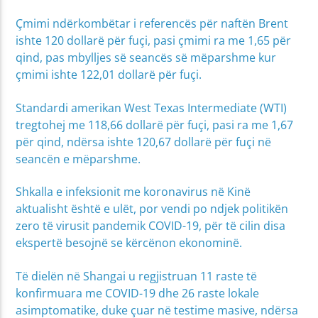
Çmimi ndërkombëtar i referencës për naftën Brent
ishte 120 dollarë për fuçi, pasi çmimi ra me 1,65 për
qind, pas mbylljes së seancës së mëparshme kur
çmimi ishte 122,01 dollarë për fuçi.
Standardi amerikan West Texas Intermediate (WTI)
tregtohej me 118,66 dollarë për fuçi, pasi ra me 1,67
për qind, ndërsa ishte 120,67 dollarë për fuçi në
seancën e mëparshme.
Shkalla e infeksionit me koronavirus në Kinë
aktualisht është e ulët, por vendi po ndjek politikën
zero të virusit pandemik COVID-19, për të cilin disa
ekspertë besojnë se kërcënon ekonominë.
Të dielën në Shangai u regjistruan 11 raste të
konfirmuara me COVID-19 dhe 26 raste lokale
asimptomatike, duke çuar në testime masive, ndërsa