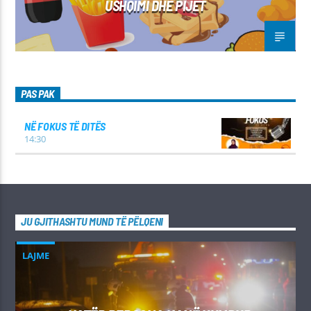
USHQIMI DHE PIJET
PAS PAK
NË FOKUS TË DITËS
14:30
JU GJITHASHTU MUND TË PËLQENI
LAJME