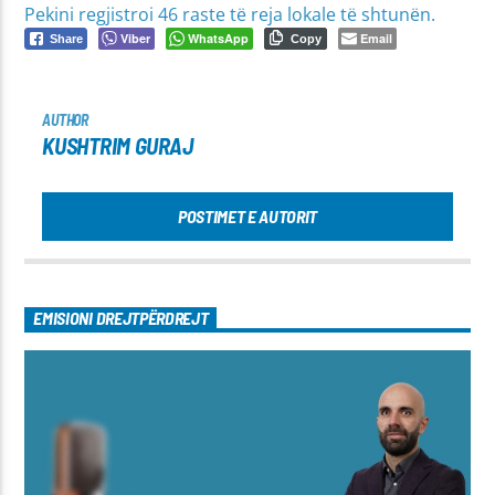
Pekini regjistroi 46 raste të reja lokale të shtunën.
Viber
WhatsApp
Email
Share
Copy
AUTHOR
KUSHTRIM GURAJ
POSTIMET E AUTORIT
EMISIONI DREJTPËRDREJT