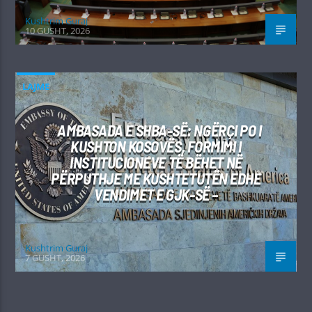
Kushtrim Guraj
10 GUSHT, 2026
LAJME
AMBASADA E SHBA-SË: NGËRÇI PO I
KUSHTON KOSOVËS, FORMIMI I
INSTITUCIONEVE TË BËHET NË
PËRPUTHJE ME KUSHTETUTËN EDHE
VENDIMET E GJK-SË –
Kushtrim Guraj
7 GUSHT, 2026