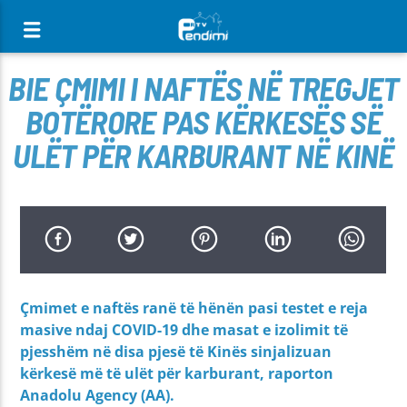
[There are no radio stations in the database]
BIE ÇMIMI I NAFTËS NË TREGJET
BOTËRORE PAS KËRKESËS SË
ULËT PËR KARBURANT NË KINË
Çmimet e naftës ranë të hënën pasi testet e reja
masive ndaj COVID-19 dhe masat e izolimit të
pjesshëm në disa pjesë të Kinës sinjalizuan
kërkesë më të ulët për karburant, raporton
Anadolu Agency (AA).