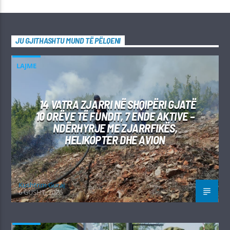
JU GJITHASHTU MUND TË PËLQENI
LAJME
14 VATRA ZJARRI NË SHQIPËRI GJATË
10 ORËVE TË FUNDIT, 7 ENDE AKTIVE –
NDËRHYRJE ME ZJARRFIKËS,
HELIKOPTER DHE AVION
Kushtrim Guraj
6 GUSHT, 2026