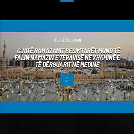
PAS KËTI POSTIMI
GJATË RAMAZANIT BESIMTARËT MUND TË
FALIN NAMAZIN E TERAVISË NË XHAMINË E
TË DËRGUARIT NË MEDINE