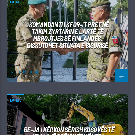
LAJME
KOMANDANTI I KFOR-IT PRET NË
TAKIM ZYRTARIN E LARTË TË
MBROJTJES SË FINLANDËS,
DISKUTOHET SITUATA E SIGURISË
Kushtrim Guraj
6 GUSHT, 2026
LAJME
BE-JA I KËRKON SËRISH KOSOVËS TË