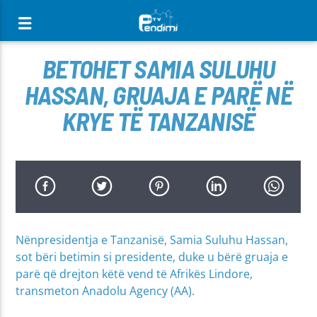
[There are no radio stations in the database]
BETOHET SAMIA SULUHU
HASSAN, GRUAJA E PARË NË
KRYE TË TANZANISË
Nënpresidentja e Tanzanisë, Samia Suluhu Hassan,
sot bëri betimin si presidente, duke u bërë gruaja e
parë që drejton këtë vend të Afrikës Lindore,
transmeton Anadolu Agency (AA).