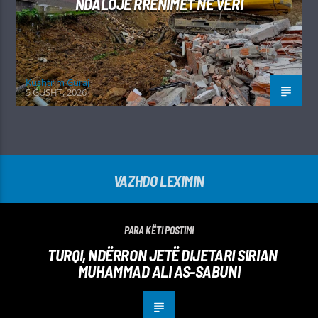
NDALOJË RRËNIMET NË VERI
Kushtrim Guraj
5 GUSHT, 2026
VAZHDO LEXIMIN
PARA KËTI POSTIMI
TURQI, NDËRRON JETË DIJETARI SIRIAN
MUHAMMAD ALI AS-SABUNI