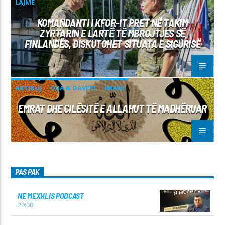
LAJME
KOMANDANTI I KFOR-IT PRET NË TAKIM
ZYRTARIN E LARTË TË MBROJTJES SË
FINLANDËS, DISKUTOHET SITUATA E SIGURISË
ARTIKUJ
DIJA & DAVETI
IMANI
EMRAT DHE CILËSITË E ALLAHUT TË MADHËRUAR
PAS PAK
NE MEXHLIS PODCAST
20:00