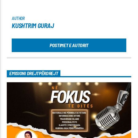
AUTHOR
KUSHTRIM GURAJ
POSTIMET E AUTORIT
EMISIONI DREJTPËRDREJT