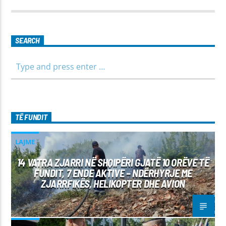
SEARCH
TË FUNDIT
LAJME
14 VATRA ZJARRI NË SHQIPËRI GJATË 10 ORËVE TË
FUNDIT, 7 ENDE AKTIVE – NDËRHYRJE ME
ZJARRFIKËS, HELIKOPTER DHE AVION