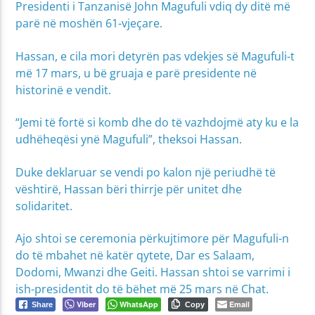
Presidenti i Tanzanisë John Magufuli vdiq dy ditë më
parë në moshën 61-vjeçare.
Hassan, e cila mori detyrën pas vdekjes së Magufuli-t
më 17 mars, u bë gruaja e parë presidente në
historinë e vendit.
“Jemi të fortë si komb dhe do të vazhdojmë aty ku e la
udhëheqësi ynë Magufuli”, theksoi Hassan.
Duke deklaruar se vendi po kalon një periudhë të
vështirë, Hassan bëri thirrje për unitet dhe
solidaritet.
Ajo shtoi se ceremonia përkujtimore për Magufuli-n
do të mbahet në katër qytete, Dar es Salaam,
Dodomi, Mwanzi dhe Geiti. Hassan shtoi se varrimi i
ish-presidentit do të bëhet më 25 mars në Chat.
Viber
WhatsApp
Email
Share
Copy