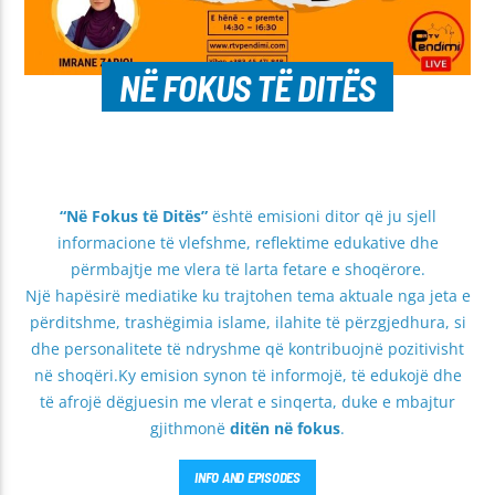
NË FOKUS TË DITËS
“Në Fokus të Ditës”
është emisioni ditor që ju sjell
informacione të vlefshme, reflektime edukative dhe
përmbajtje me vlera të larta fetare e shoqërore.
Një hapësirë mediatike ku trajtohen tema aktuale nga jeta e
përditshme, trashëgimia islame, ilahite të përzgjedhura, si
dhe personalitete të ndryshme që kontribuojnë pozitivisht
në shoqëri.Ky emision synon të informojë, të edukojë dhe
të afrojë dëgjuesin me vlerat e sinqerta, duke e mbajtur
gjithmonë
ditën në fokus
.
INFO AND EPISODES