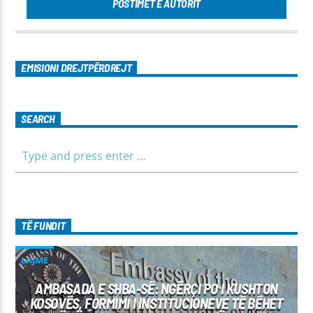
POSTIMET E AUTORIT
EMISIONI DREJTPËRDREJT
SEARCH
TË FUNDIT
LAJME
AMBASADA E SHBA-SË: NGËRÇI PO I KUSHTON
KOSOVËS, FORMIMI I INSTITUCIONEVE TË BËHET