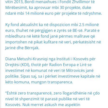
vitin 2013, Bordi menaxhues i Fondit Zhvillimor të
Mirëbesimit, ka aprovuar mbi 30 projekte, duke
ndarë mbi 14 milionë euro për projekte të ndryshme.
Ky fond aktualisht ka në dispozicion mbi 2.5 milionë
euro, thuhet në përgjigjen e zyrës së BE-së. Paratë e
mbledhura në këtë fond janë përmes mallrave që
importohen në pikat kufitare në veri, përkatësisht në
Jarinë dhe Bërnjak.
Diana Metushi-Krasniqi nga Instituti i Kosovës për
Drejtësi (KDI), thotë për Radion Evropa e Lirë se
investimet në komunat në veri të Mitrovicës janë
politike. Sipas saj, sa i përket investimeve kapitale në
këto komuna, mungon transparenca.
“Është zero transparencë, zero llogaridhënie në çdo
nivel të shpenzimit të parasë publike në veri të
Kosovës. Nuk merret askush me aspektin