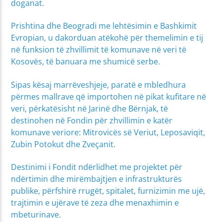
doganat.
Prishtina dhe Beogradi me lehtësimin e Bashkimit
Evropian, u dakorduan atëkohë për themelimin e tij
në funksion të zhvillimit të komunave në veri të
Kosovës, të banuara me shumicë serbe.
Sipas kësaj marrëveshjeje, paratë e mbledhura
përmes mallrave që importohen në pikat kufitare në
veri, përkatësisht në Jarinë dhe Bërnjak, të
destinohen në Fondin për zhvillimin e katër
komunave veriore: Mitrovicës së Veriut, Leposaviqit,
Zubin Potokut dhe Zveçanit.
Destinimi i Fondit ndërlidhet me projektet për
ndërtimin dhe mirëmbajtjen e infrastrukturës
publike, përfshirë rrugët, spitalet, furnizimin me ujë,
trajtimin e ujërave të zeza dhe menaxhimin e
mbeturinave.