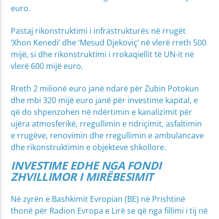
euro.
Pastaj rikonstruktimi i infrastrukturës në rrugët
‘Xhon Kenedi’ dhe ‘Mesud Djekoviç’ në vlerë rreth 500
mijë, si dhe rikonstruktimi i rrokaqiellit të UN-it në
vlerë 600 mijë euro.
Rreth 2 milionë euro janë ndarë për Zubin Potokun
dhe mbi 320 mijë euro janë për investime kapital, e
që do shpenzohen në ndërtimin e kanalizimit për
ujëra atmosferikë, rregullimin e ndriçimit, asfaltimin
e rrugëve, renovimin dhe rregullimin e ambulancave
dhe rikonstruktimin e objekteve shkollore.
INVESTIME EDHE NGA FONDI
ZHVILLIMOR I MIRËBESIMIT
Në zyrën e Bashkimit Evropian (BE) në Prishtinë
thonë për Radion Evropa e Lirë se që nga fillimi i tij në