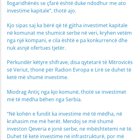
llogaridhënës se çfarë është duke ndodhur me ato
investime kapitale”, thotë ajo.
Kjo sipas saj ka bërë që të gjitha investimet kapitale
në komunat me shumicë serbe në veri, kryhen vetëm
nga një kompani, e cila është e pa konkurrencë dhe
nuk asnjë ofertues tjetër.
Përkundër këtyre shifrave, disa qytetarë të Mitrovicës
së Veriut, thonë për Radion Evropa e Lirë se duhet të
ketë më shumë investime.
Miodrag Antiç nga kjo komunë, thotë se investimet
më të mëdha bëhen nga Serbia.
“Në kohën e fundit ka investime më të mëdha, në
krahasim me më herët. Mendoj se më shumë
investon Qeveria e jonë serbe, ne mbështetemi në të.
Duhet të ketë investime në infrastrukturë, por më