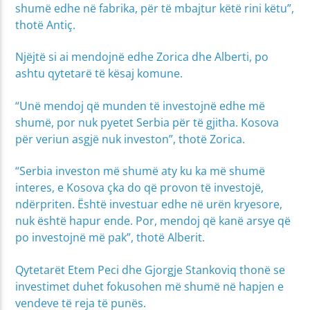
shumë edhe në fabrika, për të mbajtur këtë rini këtu”,
thotë Antiç.
Njëjtë si ai mendojnë edhe Zorica dhe Alberti, po
ashtu qytetarë të kësaj komune.
“Unë mendoj që munden të investojnë edhe më
shumë, por nuk pyetet Serbia për të gjitha. Kosova
për veriun asgjë nuk investon”, thotë Zorica.
“Serbia investon më shumë aty ku ka më shumë
interes, e Kosova çka do që provon të investojë,
ndërpriten. Është investuar edhe në urën kryesore,
nuk është hapur ende. Por, mendoj që kanë arsye që
po investojnë më pak”, thotë Alberit.
Qytetarët Etem Peci dhe Gjorgje Stankoviq thonë se
investimet duhet fokusohen më shumë në hapjen e
vendeve të reja të punës.