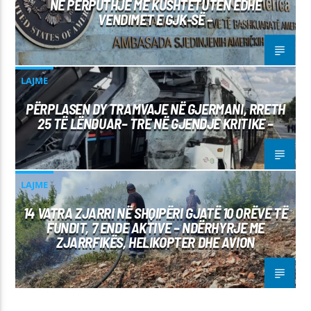
NË PËRPUTHJE ME KUSHTETUTËN EDHE
VENDIMET E GJK-SË –
LAJME
PËRPLASEN DY TRAMVAJE NË GJERMANI, RRETH
25 TË LËNDUAR– TRE NË GJENDJE KRITIKE –
LAJME
14 VATRA ZJARRI NË SHQIPËRI GJATË 10 ORËVE TË
FUNDIT, 7 ENDE AKTIVE – NDËRHYRJE ME
ZJARRFIKËS, HELIKOPTER DHE AVION