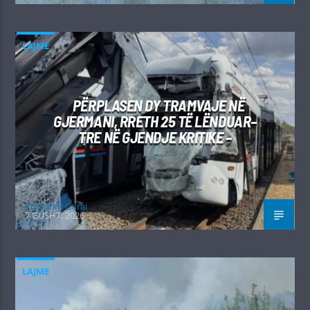
LAJME
PËRPLASEN DY TRAMVAJE NË
GJERMANI, RRETH 25 TË LËNDUAR–
TRE NË GJENDJE KRITIKE –
Kushtrim Guraj
7 GUSHT, 2026
LAJME