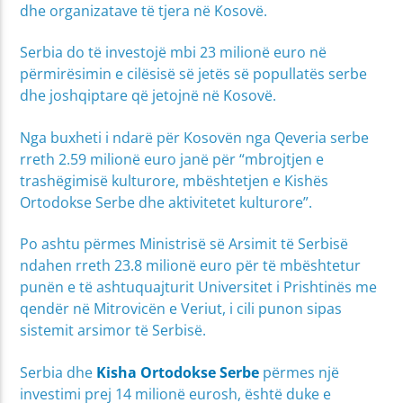
dhe organizatave të tjera në Kosovë.
Serbia do të investojë mbi 23 milionë euro në
përmirësimin e cilësisë së jetës së popullatës serbe
dhe joshqiptare që jetojnë në Kosovë.
Nga buxheti i ndarë për Kosovën nga Qeveria serbe
rreth 2.59 milionë euro janë për “mbrojtjen e
trashëgimisë kulturore, mbështetjen e Kishës
Ortodokse Serbe dhe aktivitetet kulturore”.
Po ashtu përmes Ministrisë së Arsimit të Serbisë
ndahen rreth 23.8 milionë euro për të mbështetur
punën e të ashtuquajturit Universitet i Prishtinës me
qendër në Mitrovicën e Veriut, i cili punon sipas
sistemit arsimor të Serbisë.
Serbia dhe
Kisha Ortodokse Serbe
përmes një
investimi prej 14 milionë eurosh, është duke e