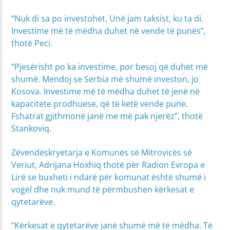
“Nuk di sa po investohet. Unë jam taksist, ku ta di.
Investime më të mëdha duhet në vende të punës”,
thotë Peci.
“Pjesërisht po ka investime, por besoj që duhet më
shumë. Mendoj se Serbia më shumë investon, jo
Kosova. Investime më të mëdha duhet të jenë në
kapacitete prodhuese, që të ketë vende pune.
Fshatrat gjithmonë janë me më pak njerëz”, thotë
Stankoviq.
Zëvendëskryetarja e Komunës së Mitrovicës së
Veriut, Adrijana Hoxhiq thotë për Radion Evropa e
Lirë se buxheti i ndarë për komunat është shumë i
vogël dhe nuk mund të përmbushen kërkesat e
qytetarëve.
“Kërkesat e qytetarëve janë shumë më të mëdha. Të