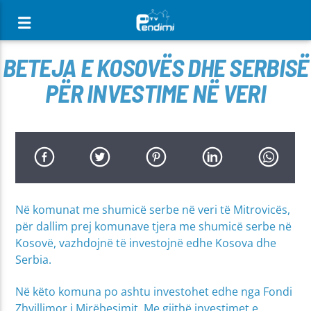
[There are no radio stations in the database]
BETEJA E KOSOVËS DHE SERBISË
PËR INVESTIME NË VERI
Në komunat me shumicë serbe në veri të Mitrovicës,
për dallim prej komunave tjera me shumicë serbe në
Kosovë, vazhdojnë të investojnë edhe Kosova dhe
Serbia.
Në këto komuna po ashtu investohet edhe nga Fondi
Zhvillimor i Mirëbesimit. Me gjithë investimet e