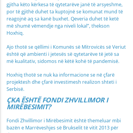
gjitha këto kërkesa të qytetarëve janë të arsyeshme,
por të gjithë duhet ta kuptojnë se komunat mund të
reagojnë aq sa kanë buxhet. Qeveria duhet të ketë
më shumë vëmendje nga niveli lokal”, thekson
Hoxhiq.
Ajo thotë se qëllimi i Komunës së Mitrovicës së Veriut
është që ambienti i jetesës së qytetarëve të jetë sa
më kualitativ, sidomos në këtë kohë të pandemisë.
Hoxhiq thotë se nuk ka informacione se në çfarë
projektesh dhe çfarë investimesh realizon shteti i
Serbisë.
ÇKA ËSHTË FONDI ZHVILLIMOR I
MIRËBESIMIT?
Fondi Zhvillimor i Mirëbesimit është themeluar mbi
bazën e Marrëveshjes së Brukselit të vitit 2013 për