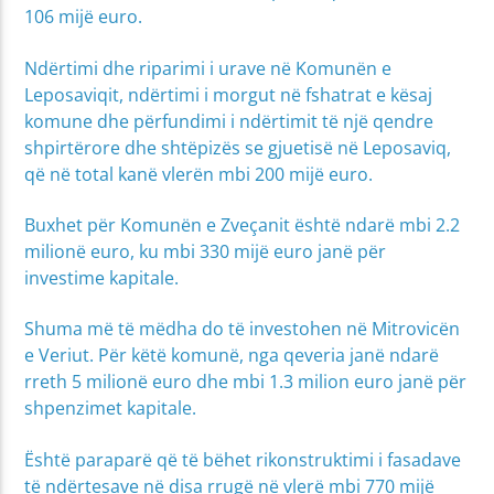
106 mijë euro.
Ndërtimi dhe riparimi i urave në Komunën e
Leposaviqit, ndërtimi i morgut në fshatrat e kësaj
komune dhe përfundimi i ndërtimit të një qendre
shpirtërore dhe shtëpizës se gjuetisë në Leposaviq,
që në total kanë vlerën mbi 200 mijë euro.
Buxhet për Komunën e Zveçanit është ndarë mbi 2.2
milionë euro, ku mbi 330 mijë euro janë për
investime kapitale.
Shuma më të mëdha do të investohen në Mitrovicën
e Veriut. Për këtë komunë, nga qeveria janë ndarë
rreth 5 milionë euro dhe mbi 1.3 milion euro janë për
shpenzimet kapitale.
Është paraparë që të bëhet rikonstruktimi i fasadave
të ndërtesave në disa rrugë në vlerë mbi 770 mijë