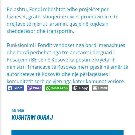
Po ashtu, Fondi mbështet edhe projektet për
bizneset, gratë, shoqërinë civile, promovimin e të
drejtave të njeriut, arsimin, qasje në kujdesin
shëndetësor dhe transportin.
Funksionimi i Fondit vendoset nga bordi menaxhues
dhe bordi përbëhet nga tre anëtarë: i dërguari i
Posaçëm i BE-së në Kosovë ka postin e kryetarit,
ministri i Financave të Kosovës merr pjesë në emër të
autoriteteve të Kosovës dhe një përfaqësues i
komunitetit serb që vjen nga katër komunat veriore.
Viber
WhatsApp
Email
Share
Copy
AUTHOR
KUSHTRIM GURAJ