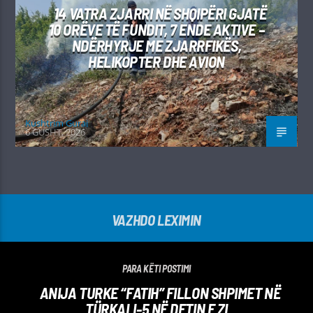
14 VATRA ZJARRI NË SHQIPËRI GJATË
10 ORËVE TË FUNDIT, 7 ENDE AKTIVE –
NDËRHYRJE ME ZJARRFIKËS,
HELIKOPTER DHE AVION
Kushtrim Guraj
6 GUSHT, 2026
VAZHDO LEXIMIN
PARA KËTI POSTIMI
ANIJA TURKE “FATIH” FILLON SHPIMET NË
TÜRKALI-5 NË DETIN E ZI