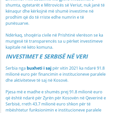
shumta, qytetarët e Mitrovicës së Veriut, nuk janë të
kënaqur dhe kërkojnë më shumë investime në
prodhim që do të rriste edhe numrin e të
punësuarve.
Ndërkaq, shoqëria civile në Prishtinë vlerëson se ka
mungesë të transparencës sa u përket investimeve
kapitale në këto komuna.
INVESTIMET E SERBISË NË VERI
Serbia nga
buxheti i saj
për vitin 2021 ka ndarë 91.8
milionë euro për financimin e institucioneve paralele
dhe aktiviteteve të saj në Kosovë.
Pjesa më e madhe e shumës prej 91.8 milionë euro
që është ndarë për Zyrën për Kosovën në Qeverinë e
Serbisë, rreth 43.7 milionë euro shkon për të
mbështetur funksionimin e institucioneve paralele