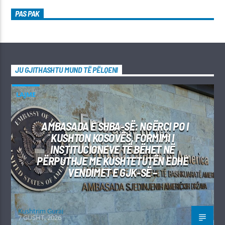
PAS PAK
JU GJITHASHTU MUND TË PËLQENI
LAJME
AMBASADA E SHBA-SË: NGËRÇI PO I
KUSHTON KOSOVËS, FORMIMI I
INSTITUCIONEVE TË BËHET NË
PËRPUTHJE ME KUSHTETUTËN EDHE
VENDIMET E GJK-SË –
Kushtrim Guraj
7 GUSHT, 2026