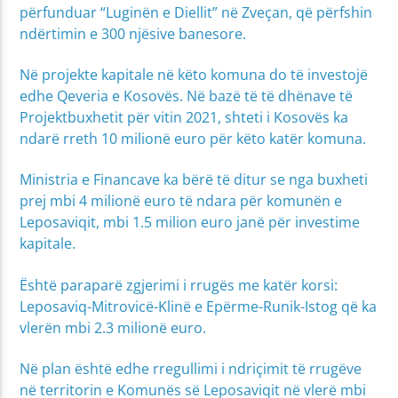
përfunduar “Luginën e Diellit” në Zveçan, që përfshin
ndërtimin e 300 njësive banesore.
Në projekte kapitale në këto komuna do të investojë
edhe Qeveria e Kosovës. Në bazë të të dhënave të
Projektbuxhetit për vitin 2021, shteti i Kosovës ka
ndarë rreth 10 milionë euro për këto katër komuna.
Ministria e Financave ka bërë të ditur se nga buxheti
prej mbi 4 milionë euro të ndara për komunën e
Leposaviqit, mbi 1.5 milion euro janë për investime
kapitale.
Është paraparë zgjerimi i rrugës me katër korsi:
Leposaviq-Mitrovicë-Klinë e Epërme-Runik-Istog që ka
vlerën mbi 2.3 milionë euro.
Në plan është edhe rregullimi i ndriçimit të rrugëve
në territorin e Komunës së Leposaviqit në vlerë mbi