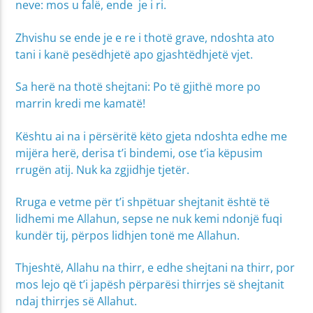
neve: mos u falë, ende je i ri.
Zhvishu se ende je e re i thotë grave, ndoshta ato
tani i kanë pesëdhjetë apo gjashtëdhjetë vjet.
Sa herë na thotë shejtani: Po të gjithë more po
marrin kredi me kamatë!
Kështu ai na i përsëritë këto gjeta ndoshta edhe me
mijëra herë, derisa t’i bindemi, ose t’ia këpusim
rrugën atij. Nuk ka zgjidhje tjetër.
Rruga e vetme për t’i shpëtuar shejtanit është të
lidhemi me Allahun, sepse ne nuk kemi ndonjë fuqi
kundër tij, përpos lidhjen tonë me Allahun.
Thjeshtë, Allahu na thirr, e edhe shejtani na thirr, por
mos lejo që t’i japësh përparësi thirrjes së shejtanit
ndaj thirrjes së Allahut.