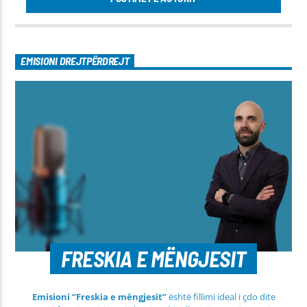
EMISIONI DREJTPËRDREJT
FRESKIA E MËNGJESIT
Emisioni “Freskia e mëngjesit”
është fillimi ideal i çdo dite