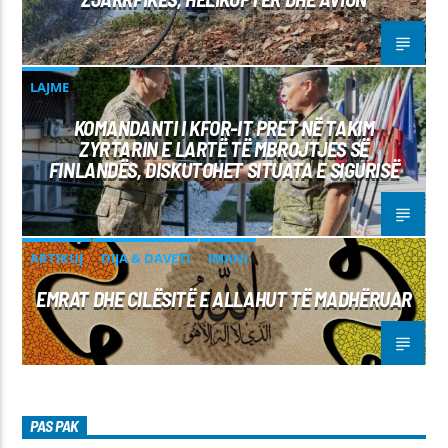
LAJME
KOMANDANTI I KFOR-IT PRET NË TAKIM
ZYRTARIN E LARTË TË MBROJTJES SË
FINLANDËS, DISKUTOHET SITUATA E SIGURISË
ARTIKUJ
DIJA & DAVETI
IMANI
EMRAT DHE CILËSITË E ALLAHUT TË MADHËRUAR
PAS PAK