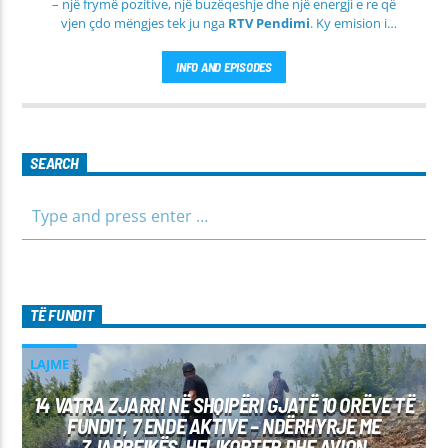
– një frymë pozitive, një buzëqeshje dhe një energji e re që
vjen çdo mëngjes tek ju nga
RTV Pendimi
. Ky emision i
përditshëm synon ta bëjë mëngjesin tuaj më të lehtë, më
informues dhe më të ngrohtë, duke ju shoqëruar në orët e
INFO AND EPISODES
para të ditës me përmbajtje të larmishme dhe të dobishme
për të gjithë familjen.
SEARCH
TË FUNDIT
LAJME
14 VATRA ZJARRI NË SHQIPËRI GJATË 10 ORËVE TË
FUNDIT, 7 ENDE AKTIVE – NDËRHYRJE ME
ZJARRFIKËS, HELIKOPTER DHE AVION