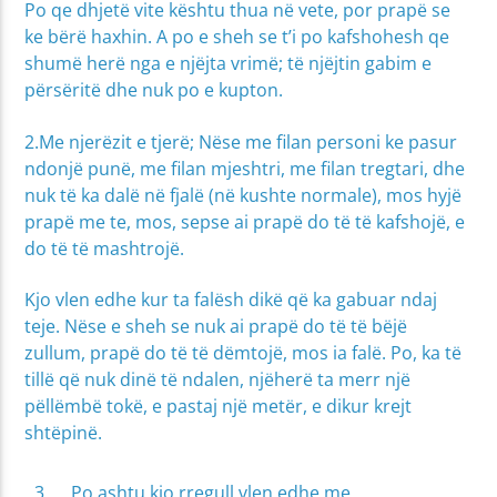
Po qe dhjetë vite kështu thua në vete, por prapë se
ke bërë haxhin. A po e sheh se t’i po kafshohesh qe
shumë herë nga e njëjta vrimë; të njëjtin gabim e
përsëritë dhe nuk po e kupton.
2.Me njerëzit e tjerë; Nëse me filan personi ke pasur
ndonjë punë, me filan mjeshtri, me filan tregtari, dhe
nuk të ka dalë në fjalë (në kushte normale), mos hyjë
prapë me te, mos, sepse ai prapë do të të kafshojë, e
do të të mashtrojë.
Kjo vlen edhe kur ta falësh dikë që ka gabuar ndaj
teje. Nëse e sheh se nuk ai prapë do të të bëjë
zullum, prapë do të të dëmtojë, mos ia falë. Po, ka të
tillë që nuk dinë të ndalen, njëherë ta merr një
pëllëmbë tokë, e pastaj një metër, e dikur krejt
shtëpinë.
Po ashtu kjo rregull vlen edhe me