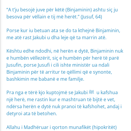
“A t’ju besojë juve për këtë (Binjaminin) ashtu siç ju
besova për vëllain e tij më herët.” (Jusuf, 64)
Porse kur iu betuan ata se do ta kthejnë Binjaminin,
me atë rast Jakubi u dha leje që ta marrin atë.
Kështu edhe ndodhi, në herën e dytë, Binjaminin nuk
e humbën vëllezërit, siç e humbën për herë të parë
Jusufin, porse Jusufi i cili ishte ministër ua ndali
Binjaminin për të arritur te qëllimi që e synonte,
bashkimin me babanë e me familje.
Pra nga e tërë kjo kuptojmë se Jakubi ﷺ u kafshua
një herë, me rastin kur e mashtruan të bijtë e vet,
ndërsa herën e dytë nuk pranoi të kafshohet, andaj i
detyroi ata të betohen.
Allahu i Madhëruar i qorton munafikët (hipokritët)