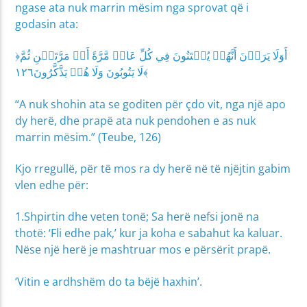
ngase ata nuk marrin mësim nga sprovat që i
godasin ata:
﴿أَوَلَا يَرَوۡنَ أَنَّهُمۡ يُفۡتَنُونَ فِي كُلِّ عَامٖ مَّرَّةً أَوۡ مَرَّتَيۡنِ ثُمَّ
لَا يَتُوبُونَ وَلَا هُمۡ يَذَّكَّرُونَ١٢٦﴾
“A nuk shohin ata se goditen për çdo vit, nga një apo
dy herë, dhe prapë ata nuk pendohen e as nuk
marrin mësim.” (Teube, 126)
Kjo rregullë, për të mos ra dy herë në të njëjtin gabim
vlen edhe për:
1.Shpirtin dhe veten tonë; Sa herë nefsi jonë na
thotë: ‘Fli edhe pak,’ kur ja koha e sabahut ka kaluar.
Nëse një herë je mashtruar mos e përsërit prapë.
‘Vitin e ardhshëm do ta bëjë haxhin’.