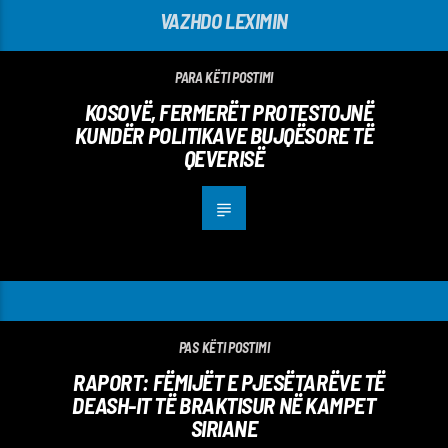
VAZHDO LEXIMIN
PARA KËTI POSTIMI
KOSOVË, FERMERËT PROTESTOJNË
KUNDËR POLITIKAVE BUJQËSORE TË
QEVERISË
PAS KËTI POSTIMI
RAPORT: FËMIJËT E PJESËTARËVE TË
DEASH-IT TË BRAKTISUR NË KAMPET
SIRIANE