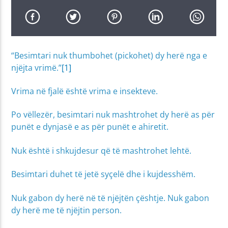
“Besimtari nuk thumbohet (pickohet) dy herë nga e
njëjta vrimë.”
[1]
Vrima në fjalë është vrima e insekteve.
Po vëllezër, besimtari nuk mashtrohet dy herë as për
punët e dynjasë e as për punët e ahiretit.
Nuk është i shkujdesur që të mashtrohet lehtë.
Besimtari duhet të jetë syçelë dhe i kujdesshëm.
Nuk gabon dy herë në të njëjtën çështje. Nuk gabon
dy herë me të njëjtin person.