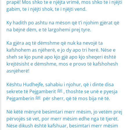
prapë! Mos shko te e njëjta vrimë, mos shko te i njëjti
gabim, te i njëjti shok, te i njëjti vend.
Ky hadith po ashtu na mëson që t’i njohim gjërat që
na bëjnë dëm, e të largohemi prej tyre.
Ka gjëra aq të dëmshme që nuk ka nevojë ta
kafshohem as njëherë, e jo dy apo tri herë. Nëse e
sheh se kjo punë apo kjo gjë apo kjo sheqeri është
krejtësisht e dëmshme, mos e provo të kafshohesh
asnjëherë!
Kështu Hudhejfe, sahabiu i njohur, që i dinte disa
sekrete të Pejgamberit ﷺ , thoshte se unë e pyesja
Pejgamberin ﷺ për sherr, që të mos bija në të.
Në këtë mënyrë besimtari merr mësim, jo vetëm prej
përvojës së vet, por merr mësim edhe nga të tjerët.
Nëse dikush është kafshuar, besimtari merr mësim