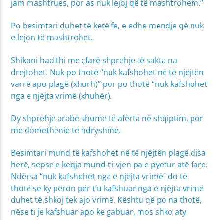
jam mashtrues, por as nuk lejoj që të mashtrohem.”
Po besimtari duhet të ketë fe, e edhe mendje që nuk
e lejon të mashtrohet.
Shikoni hadithi me çfarë shprehje të sakta na
drejtohet. Nuk po thotë “nuk kafshohet në të njëjtën
varrë apo plagë (xhurh)” por po thotë “nuk kafshohet
nga e njëjta vrimë (xhuhër).
Dy shprehje arabe shumë të afërta në shqiptim, por
me domethënie të ndryshme.
Besimtari mund të kafshohet në të njëjtën plagë disa
herë, sepse e keqja mund t’i vjen pa e pyetur atë fare.
Ndërsa “nuk kafshohet nga e njëjta vrimë” do të
thotë se ky peron për t’u kafshuar nga e njëjta vrimë
duhet të shkoj tek ajo vrimë. Kështu që po na thotë,
nëse ti je kafshuar apo ke gabuar, mos shko aty