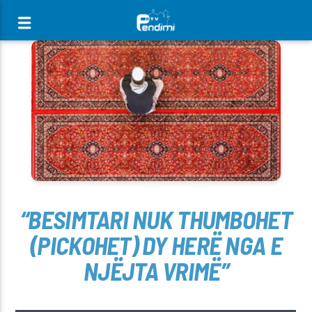
[There are no radio stations in the database]
“BESIMTARI NUK THUMBOHET
(PICKOHET) DY HERË NGA E
NJËJTA VRIMË”