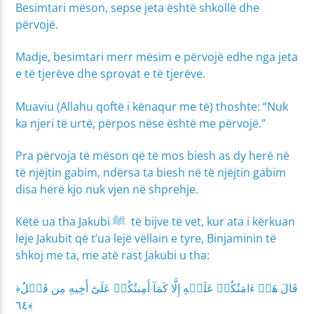
Besimtari mëson, sepse jeta është shkollë dhe
përvojë.
Madje, besimtari merr mësim e përvojë edhe nga jeta
e të tjerëve dhe sprovat e të tjerëve.
Muaviu (Allahu qoftë i kënaqur me të‎‎) thoshte: “Nuk
ka njeri të urtë, përpos nëse është me përvojë.”
Pra përvoja të mëson që të mos biesh as dy herë në
të njëjtin gabim, ndërsa ta biesh në të njëjtin gabim
disa herë kjo nuk vjen në shprehje.
Këtë ua tha Jakubi ﷺ të bijve të vet, kur ata i kërkuan
leje Jakubit që t’ua lejë vëllain e tyre, Binjaminin të
shkoj me ta, me atë rast Jakubi u tha:
﴿قَالَ هَلۡ ءَامَنُكُمۡ عَلَيۡهِ إِلَّا كَمَآ أَمِنتُكُمۡ عَلَىٰٓ أَخِيهِ مِن قَبۡلُ
٦٤﴾