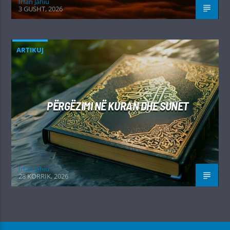
Irfan Jahiu
3 GUSHT, 2026
ARTIKUJ
PËRGËZIMI NË KURAN DHE SUNET
Irfan Jahiu
28 KORRIK, 2026