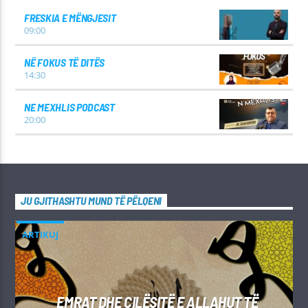
FRESKIA E MËNGJESIT
09:00
NË FOKUS TË DITËS
14:30
NE MEXHLIS PODCAST
20:00
JU GJITHASHTU MUND TË PËLQENI
ARTIKUJ
EMRAT DHE CILËSITË E ALLAHUT TË