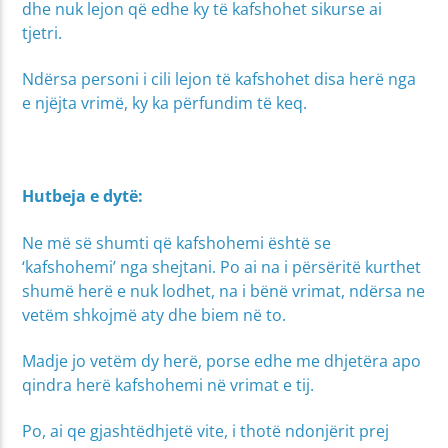
dhe nuk lejon që edhe ky të kafshohet sikurse ai
tjetri.
Ndërsa personi i cili lejon të kafshohet disa herë nga
e njëjta vrimë, ky ka përfundim të keq.
Hutbeja e dytë:
Ne më së shumti që kafshohemi është se
‘kafshohemi’ nga shejtani. Po ai na i përsëritë kurthet
shumë herë e nuk lodhet, na i bënë vrimat, ndërsa ne
vetëm shkojmë aty dhe biem në to.
Madje jo vetëm dy herë, porse edhe me dhjetëra apo
qindra herë kafshohemi në vrimat e tij.
Po, ai qe gjashtëdhjetë vite, i thotë ndonjërit prej